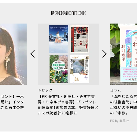
トピック
コラム
レゼント】一木
【PR 光文社・創英社・みすず書
「海をわたる
で踊れ」インタ
房・ミネルヴァ書房】プレゼント
の往復書簡」
起きた再生の群
朝日新聞1面広告の本、好書好日メ
出逢いの不思
ルマガ読者計20名様に
の〝家族〟
PR by 集英社