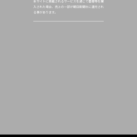
本サイトに掲載されるサービスを通じて書籍等を購
入された場合、売上の一部が朝日新聞社に還元され
る事があります。