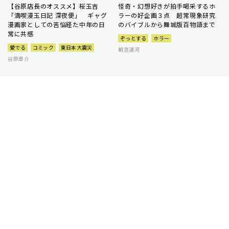
【谷原店長のオススメ】桜玉吉
怪奇・幻想好きが拍手喝采するホ
「満喫漫玉日記 深夜便」 ギャグ
ラーの好企画３点 超常現象研究
漫画家としての苦悩経た中年の日
のバイブルから舞城版百物語まで
常に共感
ぞっとする
ホラー
愛でる
コミック
東日本大震災
朝宮運河
谷原章介