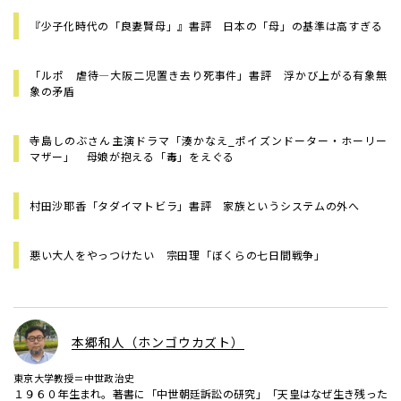
『少子化時代の「良妻賢母」』書評 日本の「母」の基準は高すぎる
「ルポ 虐待―大阪二児置き去り死事件」書評 浮かび上がる有象無
象の矛盾
寺島しのぶさん主演ドラマ「湊かなえ_ポイズンドーター・ホーリー
マザー」 母娘が抱える「毒」をえぐる
村田沙耶香「タダイマトビラ」書評 家族というシステムの外へ
悪い大人をやっつけたい 宗田理「ぼくらの七日間戦争」
本郷和人（ホンゴウカズト）
東京大学教授＝中世政治史
１９６０年生まれ。著書に「中世朝廷訴訟の研究」「天皇はなぜ生き残った