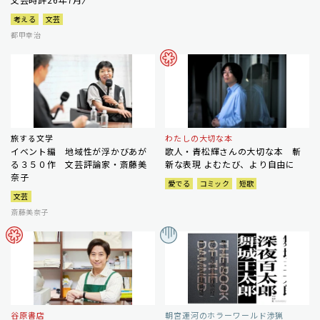
考える
文芸
都甲幸治
旅する文学
わたしの大切な本
イベント編 地域性が浮かびあが
歌人・青松輝さんの大切な本 斬
る３５０作 文芸評論家・斎藤美
新な表現 よむたび、より自由に
奈子
愛でる
コミック
短歌
文芸
斎藤美奈子
谷原書店
朝宮運河のホラーワールド渉猟