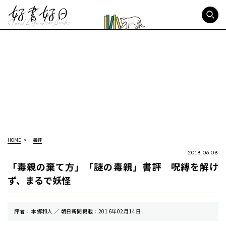
好書好日
HOME
書評
2018.06.08
「毒親の棄て方」「謎の毒親」書評 呪縛を解け
ず、まるで妖怪
評者： 本郷和人 ／ 朝⽇新聞掲載：2016年02月14日