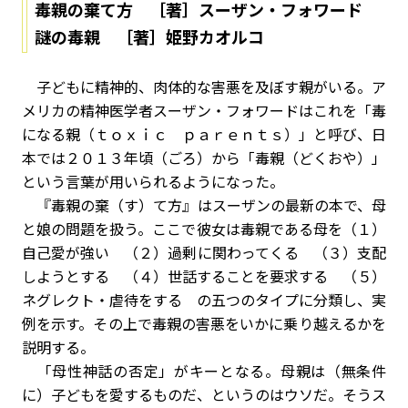
毒親の棄て方 ［著］スーザン・フォワード
謎の毒親 ［著］姫野カオルコ
子どもに精神的、肉体的な害悪を及ぼす親がいる。ア
メリカの精神医学者スーザン・フォワードはこれを「毒
になる親（ｔｏｘｉｃ ｐａｒｅｎｔｓ）」と呼び、日
本では２０１３年頃（ごろ）から「毒親（どくおや）」
という言葉が用いられるようになった。
『毒親の棄（す）て方』はスーザンの最新の本で、母
と娘の問題を扱う。ここで彼女は毒親である母を（１）
自己愛が強い （２）過剰に関わってくる （３）支配
しようとする （４）世話することを要求する （５）
ネグレクト・虐待をする の五つのタイプに分類し、実
例を示す。その上で毒親の害悪をいかに乗り越えるかを
説明する。
「母性神話の否定」がキーとなる。母親は（無条件
に）子どもを愛するものだ、というのはウソだ。そうス