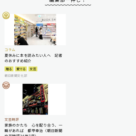
コラム
夏休みに本を読みたい人へ 記者
のおすすめ紹介
贈る
愛でる
文芸
朝日新聞文化部
文芸時評
家族のかたち 心を配り合う、一
瞬があれば 都甲幸治〈朝日新聞
文芸時評26年7月〉