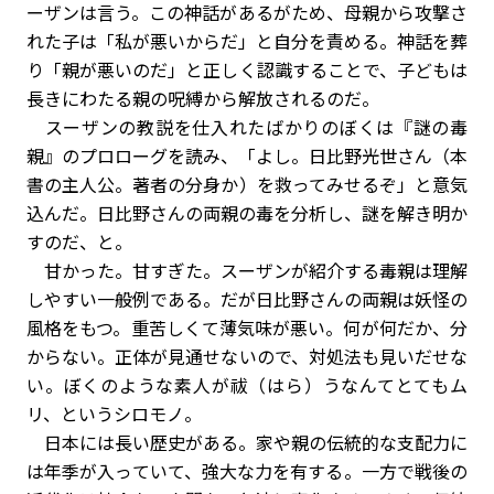
ーザンは言う。この神話があるがため、母親から攻撃さ
れた子は「私が悪いからだ」と自分を責める。神話を葬
り「親が悪いのだ」と正しく認識することで、子どもは
長きにわたる親の呪縛から解放されるのだ。
スーザンの教説を仕入れたばかりのぼくは『謎の毒
親』のプロローグを読み、「よし。日比野光世さん（本
書の主人公。著者の分身か）を救ってみせるぞ」と意気
込んだ。日比野さんの両親の毒を分析し、謎を解き明か
すのだ、と。
甘かった。甘すぎた。スーザンが紹介する毒親は理解
しやすい一般例である。だが日比野さんの両親は妖怪の
風格をもつ。重苦しくて薄気味が悪い。何が何だか、分
からない。正体が見通せないので、対処法も見いだせな
い。ぼくのような素人が祓（はら）うなんてとてもム
リ、というシロモノ。
日本には長い歴史がある。家や親の伝統的な支配力に
は年季が入っていて、強大な力を有する。一方で戦後の