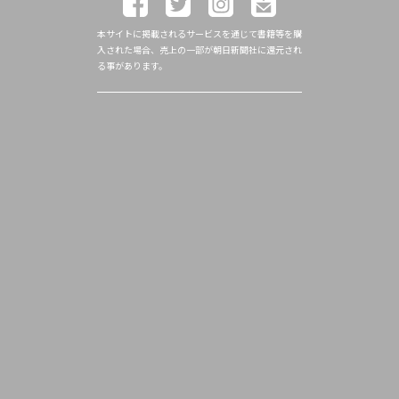
本サイトに掲載されるサービスを通じて書籍等を購
入された場合、売上の一部が朝日新聞社に還元され
る事があります。