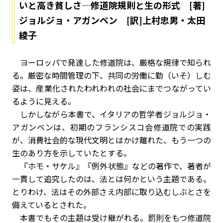
いと高き貧しさ―修道院規則と生の形式 [著]
ジョルジョ・アガンベン [訳]上村忠男・太田
綾子
ヨーロッパで発達した修道院は、厳格な規律で知られ
る。厳密な時間管理の下、共同の労働に勤（いそ）しむ
姿は、産業化されたわれわれの社会にまでつながってい
るように見える。
しかしながら本書で、イタリアの哲学者ジョルジョ・
アガンベンは、初期のフランシスコ会修道院での実践
が、消費社会的な現代文明とはかけ離れた、もう一つの
生のあり方を示していたとする。
『ホモ・サケル』『例外状態』などの著作で、著者が
一貫して追究したのは、法とは何かという主題である。
とりわけ、法はその外部さえ内部に取り込むしぶとさを
備えているとされた。
本書でもその主題は受け継がれる。罰則をもつ修道院