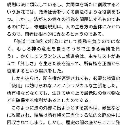
規則は法に類似しているし、共同体を新たに創設すると
いう意味では、政治社会をつくる憲法のような役割をも
つ。しかし、法が人の個々の行為を問題にするものであ
るのに対し、修道院規則は、人の生き方の全体にかかわ
るので、両者は根本的に異なると言うのである。
「修道士は個別の行為に対して義務を負うのではな
く、むしろ神の意思を自らのうちで生きる義務を負
う」。かくしてフランシスコ修道会は、主キリストがあ
えて「貧しさ」を生きた後を追って、所有権を正面から
否定するという選択をした。
しかも彼らは、所有権が否定されても、必要な物資の
「使用」は妨げられないというラジカルな主張をした。
所有権などなくても、生きてゆく上で最低限の食べ物な
どを確保する権利があるとしたのである。
このように法の外部に出ようとする試みは、教皇など
に攻撃され、結局は所有権を正当化する法的文脈の中に
回収されてしまう。しかし、歴史の闇の底からここに発