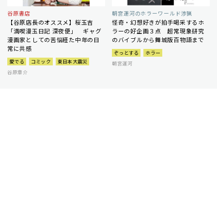
谷原書店
朝宮運河のホラーワールド渉猟
【谷原店長のオススメ】桜玉吉
怪奇・幻想好きが拍手喝采するホ
「満喫漫玉日記 深夜便」 ギャグ
ラーの好企画３点 超常現象研究
漫画家としての苦悩経た中年の日
のバイブルから舞城版百物語まで
常に共感
ぞっとする
ホラー
愛でる
コミック
東日本大震災
朝宮運河
谷原章介