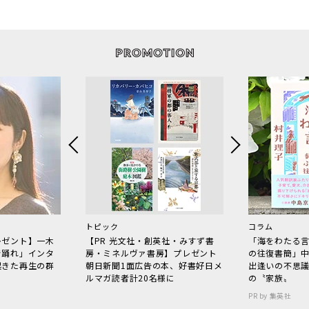
トピック
コラム
レゼント】一木
【PR 光文社・創英社・みすず書
「海をわたる
で踊れ」インタ
房・ミネルヴァ書房】プレゼント
の往復書簡」
起きた再生の群
朝日新聞1面広告の本、好書好日メ
出逢いの不思
ルマガ読者計20名様に
の〝家族〟
PR by 集英社