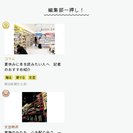
編集部一押し！
コラム
夏休みに本を読みたい人へ 記者
のおすすめ紹介
贈る
愛でる
文芸
朝日新聞文化部
文芸時評
家族のかたち 心を配り合う、一