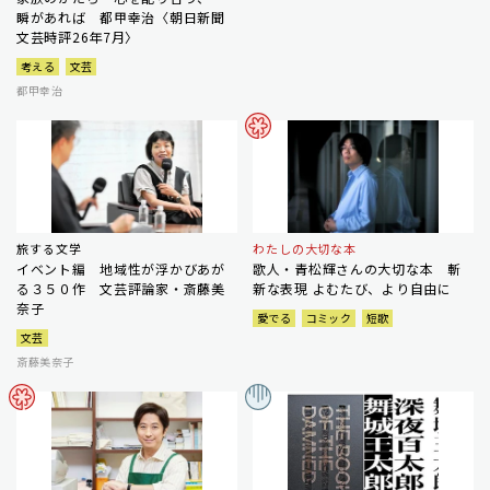
瞬があれば 都甲幸治〈朝日新聞
文芸時評26年7月〉
考える
文芸
都甲幸治
旅する文学
わたしの大切な本
イベント編 地域性が浮かびあが
歌人・青松輝さんの大切な本 斬
る３５０作 文芸評論家・斎藤美
新な表現 よむたび、より自由に
奈子
愛でる
コミック
短歌
文芸
斎藤美奈子