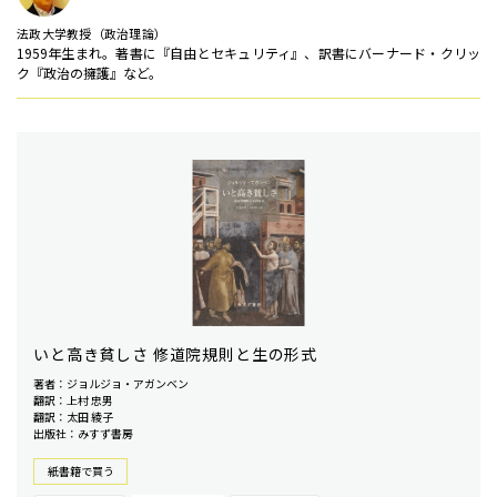
法政大学教授（政治理論）
1959年生まれ。著書に『自由とセキュリティ』、訳書にバーナード・クリッ
ク『政治の擁護』など。
いと高き貧しさ 修道院規則と生の形式
著者：ジョルジョ・アガンベン
翻訳：上村 忠男
翻訳：太田 綾子
出版社：みすず書房
紙書籍で買う