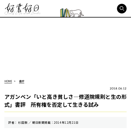
好書好日
HOME
書評
2018.06.12
アガンベン「いと高き貧しさ―修道院規則と生の形
式」書評 所有権を否定して生きる試み
評者： 杉田敦 ／ 朝⽇新聞掲載：2014年12月21日