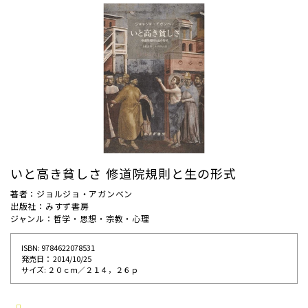
いと高き貧しさ 修道院規則と生の形式
著者：ジョルジョ・アガンベン
出版社：みすず書房
ジャンル：哲学・思想・宗教・心理
ISBN: 9784622078531
発売⽇： 2014/10/25
サイズ: ２０ｃｍ／２１４，２６ｐ