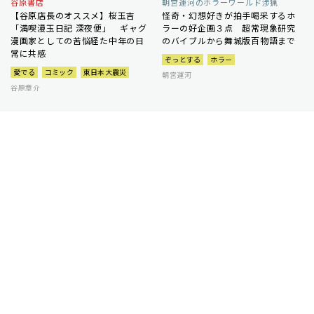
谷原書店
朝宮運河のホラーワールド渉猟
【谷原店長のオススメ】桜玉吉
怪奇・幻想好きが拍手喝采するホ
「満喫漫玉日記 深夜便」 ギャグ
ラーの好企画３点 超常現象研究
漫画家としての苦悩経た中年の日
のバイブルから舞城版百物語まで
常に共感
ぞっとする
ホラー
愛でる
コミック
東日本大震災
朝宮運河
谷原章介