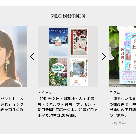
トピック
コラム
レゼント】一木
【PR 光文社・創英社・みすず書
「海をわたる
で踊れ」インタ
房・ミネルヴァ書房】プレゼント
の往復書簡」
起きた再生の群
朝日新聞1面広告の本、好書好日メ
出逢いの不思
ルマガ読者計20名様に
の〝家族〟
PR by 集英社