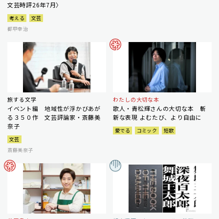
文芸時評26年7月〉
考える
文芸
都甲幸治
旅する文学
わたしの大切な本
イベント編 地域性が浮かびあが
歌人・青松輝さんの大切な本 斬
る３５０作 文芸評論家・斎藤美
新な表現 よむたび、より自由に
奈子
愛でる
コミック
短歌
文芸
斎藤美奈子