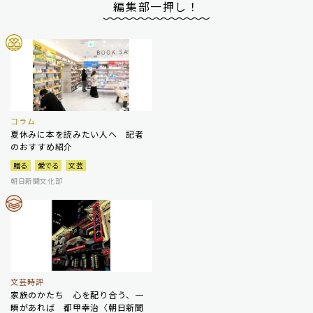
編集部一押し！
コラム
夏休みに本を読みたい人へ 記者
のおすすめ紹介
贈る
愛でる
文芸
朝日新聞文化部
文芸時評
家族のかたち 心を配り合う、一
瞬があれば 都甲幸治〈朝日新聞