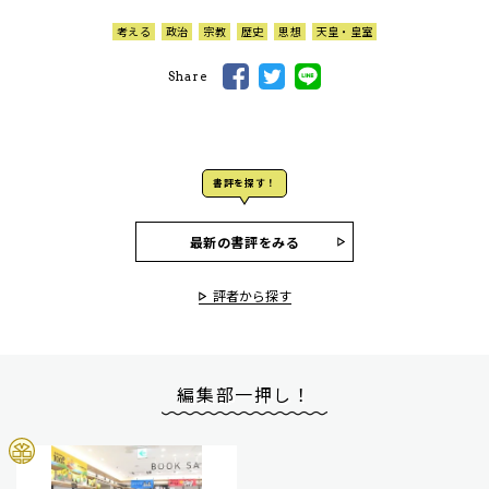
考える
政治
宗教
歴史
思想
天皇・皇室
Share
書評を探す！
最新の書評をみる
評者から探す
編集部一押し！