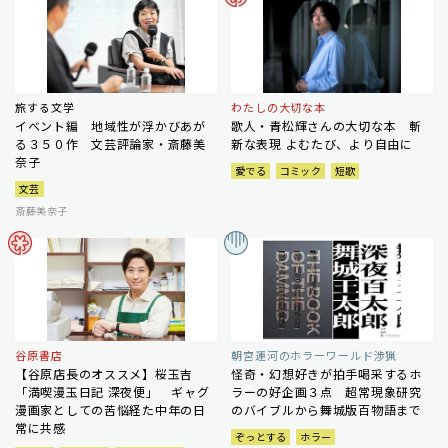
旅する文学
わたしの大切な本
イベント編 地域性が浮かびあが
歌人・青松輝さんの大切な本 斬
る３５０作 文芸評論家・斎藤美
新な表現 よむたび、より自由に
奈子
愛でる
コミック
短歌
文芸
斎藤美奈子
谷原書店
朝宮運河のホラーワールド渉猟
【谷原店長のオススメ】桜玉吉
怪奇・幻想好きが拍手喝采するホ
「満喫漫玉日記 深夜便」 ギャグ
ラーの好企画３点 超常現象研究
漫画家としての苦悩経た中年の日
のバイブルから舞城版百物語まで
常に共感
ぞっとする
ホラー