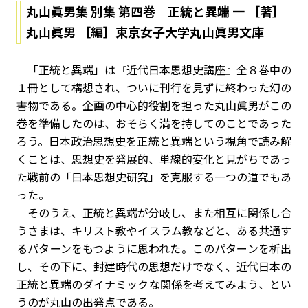
丸山眞男集 別集 第四巻 正統と異端 一 ［著］
丸山眞男 ［編］東京女子大学丸山眞男文庫
「正統と異端」は『近代日本思想史講座』全８巻中の
１冊として構想され、ついに刊行を見ずに終わった幻の
書物である。企画の中心的役割を担った丸山眞男がこの
巻を準備したのは、おそらく満を持してのことであった
ろう。日本政治思想史を正統と異端という視角で読み解
くことは、思想史を発展的、単線的変化と見がちであっ
た戦前の「日本思想史研究」を克服する一つの道でもあ
った。
そのうえ、正統と異端が分岐し、また相互に関係し合
うさまは、キリスト教やイスラム教などと、ある共通す
るパターンをもつように思われた。このパターンを析出
し、その下に、封建時代の思想だけでなく、近代日本の
正統と異端のダイナミックな関係を考えてみよう、とい
うのが丸山の出発点である。