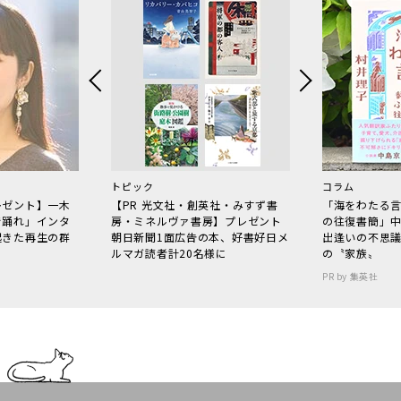
トピック
コラム
レゼント】一木
【PR 光文社・創英社・みすず書
「海をわたる
で踊れ」インタ
房・ミネルヴァ書房】プレゼント
の往復書簡」
起きた再生の群
朝日新聞1面広告の本、好書好日メ
出逢いの不思
ルマガ読者計20名様に
の〝家族〟
PR by 集英社