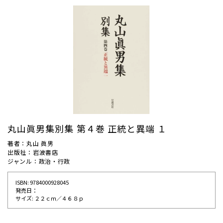
丸山眞男集別集 第４巻 正統と異端 １
著者：丸山 眞男
出版社：岩波書店
ジャンル：政治・行政
ISBN: 9784000928045
発売⽇：
サイズ: ２２ｃｍ／４６８ｐ