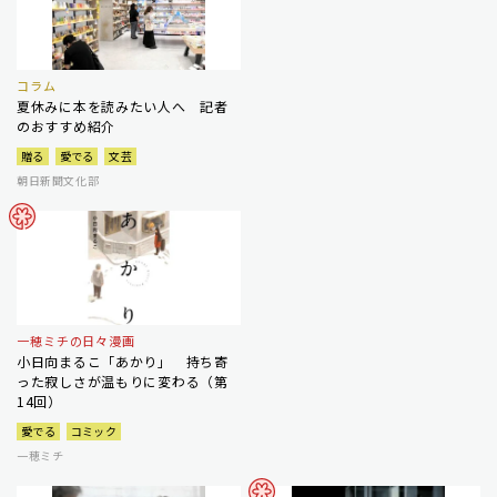
コラム
夏休みに本を読みたい人へ 記者
のおすすめ紹介
贈る
愛でる
文芸
朝日新聞文化部
一穂ミチの日々漫画
小日向まるこ「あかり」 持ち寄
った寂しさが温もりに変わる（第
14回）
愛でる
コミック
一穂ミチ