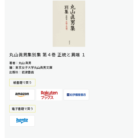
丸山眞男集別集 第４巻 正統と異端 １
著者：丸山 眞男
編：東京女子大学丸山眞男文庫
出版社：岩波書店
紙書籍で買う
電⼦書籍で買う