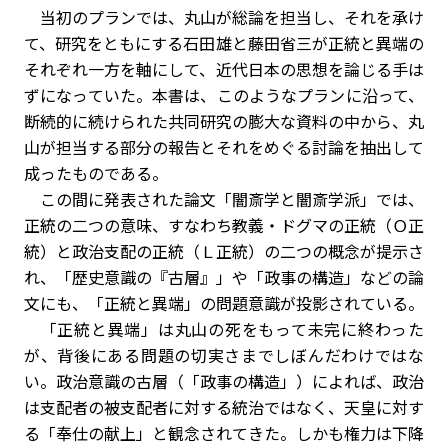
当初のプランでは、丸山が総論を担当し、それを承け
て、研究をともにする石田雄と藤田省三が正統と異端の
それぞれ一方を軸にして、近代日本の思想を論じる手は
ずになっていた。本書は、このようなプランに沿って、
断続的に続けられた共同研究の膨大な資料の中から、丸
山が担当する部分の報告とそれをめぐる討論を抽出して
成ったものである。
この間に発表された論文「闇斎学と闇斎学派」では、
正統の二つの意味、すなわち教義・ドグマの正統（Ｏ正
統）と政治支配の正統（Ｌ正統）の二つの概念が提示さ
れ、「歴史意識の『古層』」や「政事の構造」などの論
文にも、「正統と異端」の問題意識が投影されている。
「正統と異端」は丸山の死をもって未完に終わった
が、背後にある問題の切実さまでしぼんだわけではな
い。政治意識の古層（「政事の構造」）によれば、政治
は支配者の被支配者に対する統治ではなく、天皇に対す
る「奉仕の献上」と観念されてきた。しかも権力は下降