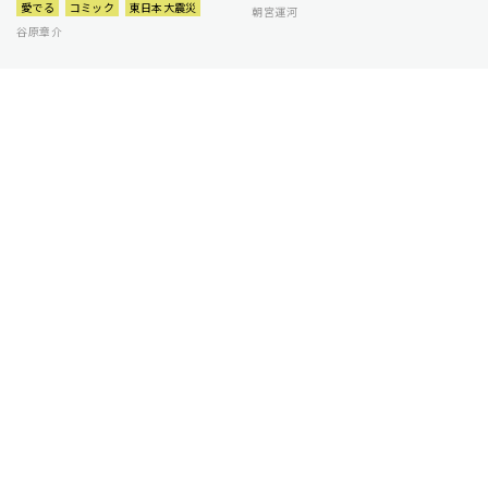
愛でる
コミック
東日本大震災
朝宮運河
谷原章介