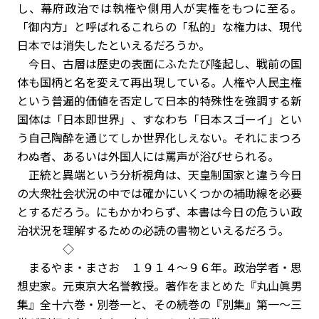
し、幕府政治では執権や側用人が実権をもつに至る。
「御内方」と呼ばれるこれらの「私的」な権力は、現代
日本では消失したといえるだろうか。
今日、古層は歴史の表面にふたたび隆起し、戦前の国
体も国柄と名を変えて再出現している。人権や人民主権
という普遍的価値を否定して日本的特殊性を強調する新
国体は「日本即世界」、すなわち「日本スゴーイ」とい
う自己陶酔を通じてしか世界化しえない。それにまつろ
わぬ者、あるいは外国人には罵声が浴びせられる。
正統と異端という分析視角は、天皇制国家と違う今日
の大衆社会状況の中では確かにいくつかの補助線を必要
とするだろう。にもかかわらず、本書は今日の危うい政
治状況を理解するための必読の書物といえるだろう。
◇
まるやま・まさお １９１４～９６年。政治学者・思
想史家。元東京大名誉教授。著作をまとめた『丸山眞男
集』全十六巻・別巻一と、その続巻の『別集』第一～三