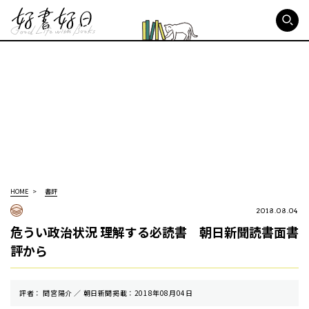
好書好日
HOME
書評
2018.08.04
危うい政治状況 理解する必読書 朝日新聞読書面書
評から
評者： 間宮陽介 ／ 朝⽇新聞掲載：2018年08月04日