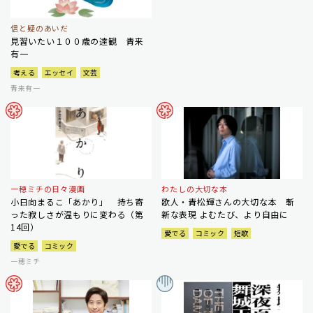
信と疑のあいだ
見習いたい１００歳の達観 青来
有一
考える
エッセイ
文芸
青来有一
一穂ミチの日々漫画
わたしの大切な本
小日向まるこ「あかり」 持ち寄
歌人・青松輝さんの大切な本 斬
った寂しさが温もりに変わる（第
新な表現 よむたび、より自由に
14回）
愛でる
コミック
短歌
愛でる
コミック
一穂ミチ