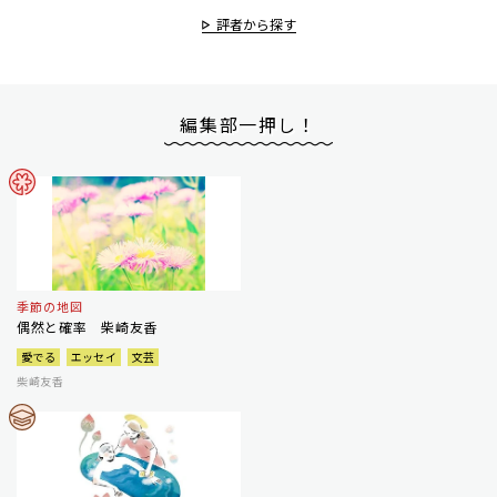
評者から探す
編集部一押し！
季節の地図
偶然と確率 柴崎友香
愛でる
エッセイ
文芸
柴崎友香