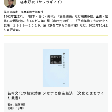
椹木野衣（サワラギノイ）
美術評論家・多摩美術大学教授
1962年生まれ。『日本・現代・美術』『震美術論』など著書多数。企画・監
修した展覧会に「日本ゼロ年」展（水戸芸術館）、「平成美術：うたかたと
瓦礫 １９８９―２０１９」展（京都市京セラ美術館）など。2022年10月よ
り書評委員。
芸術文化の投資効果 メセナと創造経済 （文化とまちづく
り叢書）
著者：加藤 種男
出版社：水曜社