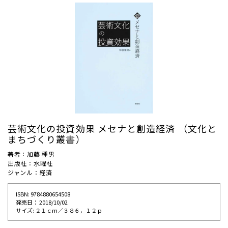
芸術文化の投資効果 メセナと創造経済 （文化と
まちづくり叢書）
著者：加藤 種男
出版社：水曜社
ジャンル：経済
ISBN: 9784880654508
発売⽇： 2018/10/02
サイズ: ２１ｃｍ／３８６，１２ｐ