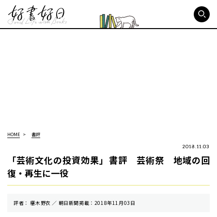
好書好日
HOME
書評
2018.11.03
「芸術文化の投資効果」書評 芸術祭 地域の回
復・再生に一役
評者： 椹木野衣 ／ 朝⽇新聞掲載：2018年11月03日