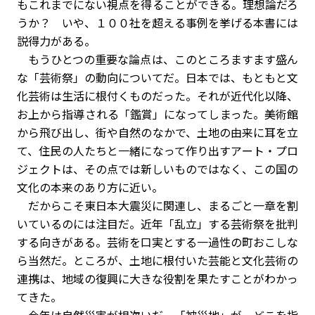
もこれまでにない視点を得ることができる。理想論だろ
うか？ いや、１００社を超える事例を挙げる本書には
説得力がある。
もうひとつの重要な論点は、このところますます盛ん
な「芸術祭」の動向についてだ。日本では、もともと文
化芸術は生活に根付くものだった。それが近代化以降、
お上から指導される「鑑賞」になってしまった。美術館
から飛び出し、街や自然のなかで、土地の由来に耳を立
て、住民の人たちと一緒になって作り出すアート・プロ
ジェクトは、その点では新しいものではなく、この国の
文化の本来のあり方に近い。
だからこそ東日本大震災に関連し、まるごと一章を割
いているのには注目だ。近年「乱立」する芸術祭を批判
する向きがある。芸術を口実とする一過性の町おこしな
ら当然だ。ところが、土地に根付いた芸能と文化芸術の
連携は、地域の復興に大きな役割を果たすことがわかっ
てきた。