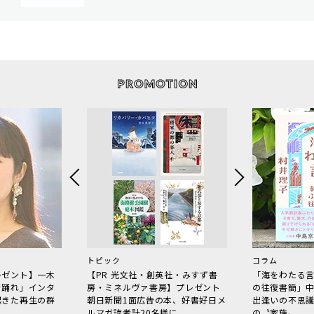
トピック
コラム
レゼント】一木
【PR 光文社・創英社・みすず書
「海をわたる
で踊れ」インタ
房・ミネルヴァ書房】プレゼント
の往復書簡」
起きた再生の群
朝日新聞1面広告の本、好書好日メ
出逢いの不思
ルマガ読者計20名様に
の〝家族〟