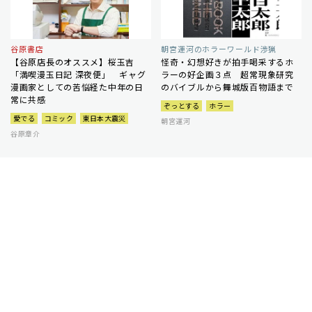
谷原書店
朝宮運河のホラーワールド渉猟
【谷原店長のオススメ】桜玉吉
怪奇・幻想好きが拍手喝采するホ
「満喫漫玉日記 深夜便」 ギャグ
ラーの好企画３点 超常現象研究
漫画家としての苦悩経た中年の日
のバイブルから舞城版百物語まで
常に共感
ぞっとする
ホラー
愛でる
コミック
東日本大震災
朝宮運河
谷原章介