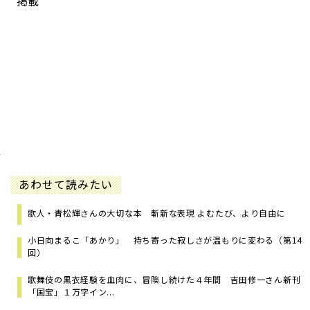
掲載
あわせて読みたい
歌人・青松輝さんの大切な本 斬新な表現 よむたび、より自由に
小日向まるこ「あかり」 持ち寄った寂しさが温もりに変わる（第14
回）
歌舞伎の黒衣経験を血肉に、冒険し続けた４年間 吉田修一さん新刊
「国宝」１万字イン...