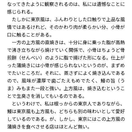
なってきたように観察されるのは、私には遺憾なことに
感じられる。
たしかに東京風は、ふんわりとした口触りで上品な風
情ではあるけれど、そのかわり肉が柔らかい分、小骨が
口に触ることがある。
一方の上方風の直焼きは、十分に身に乗った脂が高熱
で沸き立ちながら焼けていく関係で、小骨はちょうど骨
煎餅（せんべい）のように脂で揚げた形になる。仕上が
った蒲焼きには小骨が感じられないというのが、まずめ
でたいところだ。それに、蒸さずによく焼き込んである
ので、風味が濃厚で歯ごたえもめでたく、鰻の旨（う
ま）みもまた一段と強い。上方風は、焼き込むというこ
とで生臭さを消してもいるのである。
というわけで、私は根っからの東京人でありながら、
鰻は東京風も上方風も、どちらも別の味わいとして愛好
しているのである。が、しかし、東京にはこの上方風の
蒲焼きを食べさせる店はほとんど無い。