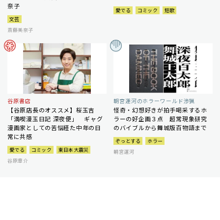
奈子
愛でる
コミック
短歌
文芸
斎藤美奈子
谷原書店
朝宮運河のホラーワールド渉猟
【谷原店長のオススメ】桜玉吉
怪奇・幻想好きが拍手喝采するホ
「満喫漫玉日記 深夜便」 ギャグ
ラーの好企画３点 超常現象研究
漫画家としての苦悩経た中年の日
のバイブルから舞城版百物語まで
常に共感
ぞっとする
ホラー
愛でる
コミック
東日本大震災
朝宮運河
谷原章介