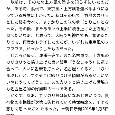
以前は、そのため上方風の旨さを知らずにいたのだ
が、ある時、浜松で、東京風・上方風を選べるようにな
っている鰻屋に上がった。私はその店で上方風のカリッ
とした鰻を食べて、すっかりこの味の虜（とりこ）とな
った。その後、またああいう上乗に焼き上げた上方風が
食べたいなあ、と思って、大阪でも神戸でも、姫路あた
りでも、何度かトライしたのだが、いずれも東京風のフ
ワフワで、がっかりしたものだった。
ところが最近、尾張一宮で、また名古屋で、上方風の
カリカリッと焼き上げた良い鰻重（うなじゅう）に巡り
合って、大いに舌鼓を打った。名古屋とくると、「ひつ
まぶし」と、すぐそこに結びつける傾向があるが、いや
いやどうしてどうして。あのカリッと焼き上げた蒲焼き
も名古屋名物の好風味の一つである。
かくて、ああ、カリカリ鰻は旨いなあと思いつつ、食
べ物の多様性が次第に失われていく時世時節を、そぞろ
悲しく思ったことであった。＝朝日新聞2019年1月5日