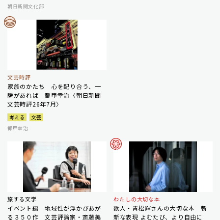
朝日新聞文化部
文芸時評
家族のかたち 心を配り合う、一
瞬があれば 都甲幸治〈朝日新聞
文芸時評26年7月〉
考える
文芸
都甲幸治
旅する文学
わたしの大切な本
イベント編 地域性が浮かびあが
歌人・青松輝さんの大切な本 斬
る３５０作 文芸評論家・斎藤美
新な表現 よむたび、より自由に