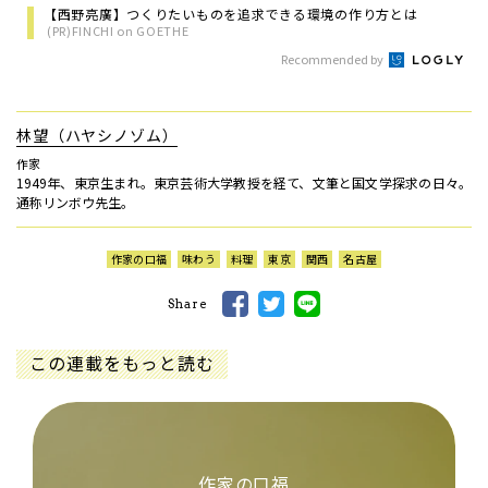
【西野亮廣】つくりたいものを追求できる環境の作り方とは
(PR)FINCHI on GOETHE
Recommended by
林望（ハヤシノゾム）
作家
1949年、東京生まれ。東京芸術大学教授を経て、文筆と国文学探求の日々。
通称リンボウ先生。
作家の口福
味わう
料理
東京
関西
名古屋
Share
この連載をもっと読む
作家の口福