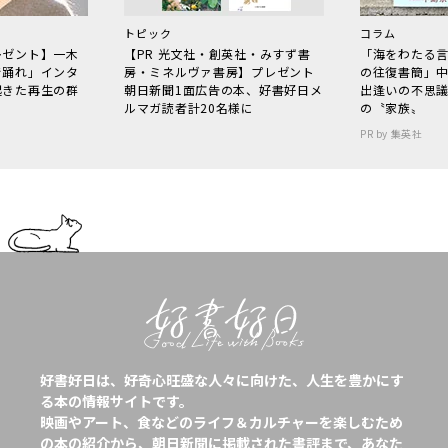
トピック
コラム
レゼント】一木
【PR 光文社・創英社・みすず書
「海をわたる
で踊れ」インタ
房・ミネルヴァ書房】プレゼント
の往復書簡」
起きた再生の群
朝日新聞1面広告の本、好書好日メ
出逢いの不思
ルマガ読者計20名様に
の〝家族〟
PR by 集英社
好書好日は、好奇心旺盛な人々に向けた、人生を豊かにす
る本の情報サイトです。
映画やアート、食などのライフ＆カルチャーを楽しむため
の本の紹介から、朝日新聞に掲載された書評まで、あなた