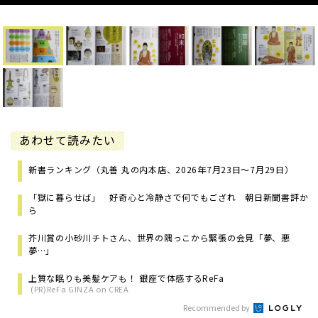
あわせて読みたい
新書ランキング（丸善 丸の内本店、2026年7月23日～7月29日）
「獄に暮らせば」 好奇心と冷静さで何でもござれ 朝日新聞書評か
ら
芥川賞の小砂川チトさん、世界の隅っこから緊張の会見「夢、悪
夢…」
上質な眠りも美髪ケアも！ 銀座で体感するReFa
(PR)ReFa GINZA on CREA
Recommended by