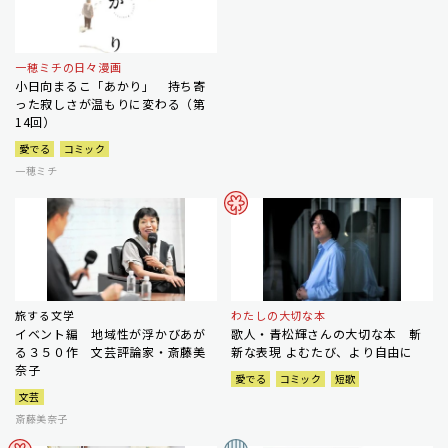
一穂ミチの日々漫画
小日向まるこ「あかり」 持ち寄
った寂しさが温もりに変わる（第
14回）
愛でる
コミック
一穂ミチ
旅する文学
わたしの大切な本
イベント編 地域性が浮かびあが
歌人・青松輝さんの大切な本 斬
る３５０作 文芸評論家・斎藤美
新な表現 よむたび、より自由に
奈子
愛でる
コミック
短歌
文芸
斎藤美奈子