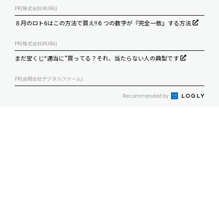
PR(株式会社MURA)
８月のロト6はこの方法で買え!!６つの数字が『完全一致』する方法
PR(株式会社MURA)
まだ宝くじ“適当に”買ってる？それ、当たらない人の典型です
PR(合同会社デジタルファーム)
Recommended by