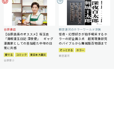
谷原書店
朝宮運河のホラーワールド渉猟
【谷原店長のオススメ】桜玉吉
怪奇・幻想好きが拍手喝采するホ
「満喫漫玉日記 深夜便」 ギャグ
ラーの好企画３点 超常現象研究
漫画家としての苦悩経た中年の日
のバイブルから舞城版百物語まで
常に共感
ぞっとする
ホラー
愛でる
コミック
東日本大震災
朝宮運河
谷原章介