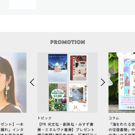
トピック
コラム
レゼント】一木
【PR 光文社・創英社・みすず書
「海をわたる
で踊れ」インタ
房・ミネルヴァ書房】プレゼント
の往復書簡」
起きた再生の群
朝日新聞1面広告の本、好書好日メ
出逢いの不思