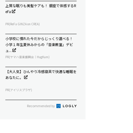
上質な眠りも美髪ケアも！ 銀座で体感するR
eFa
PR(ReFa GINZA on CREA)
小学校に慣れた今だからじっくり選べる！
小学１年生夏休みからの「音楽教室」デビ
ュ...
PR(ヤマハ音楽振興会｜HugKum)
【大人気】ひんやり冷感寝具で快適な睡眠を
あなたに。
PR(アイリスプラザ)
Recommended by