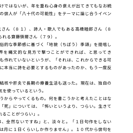
けではないが、年を重ね心身の衰えが出てきてもなお続
の俳人が「八十代の可能性」をテーマに論じ合うイベン
さん（８１）、詩人・歌人でもある高橋睦郎さん（８
られる齋藤愼爾さん（７９）。
俗的な季節感に基づく「地貌（ちぼう）季語」を提唱し
界を縄文的な見方で撃つことができれば、と思ってき
も作れていないというが、「それは、これからできる可
に本当に詩を必要とするものがあったのか、もう一度反
結核や肝炎で長期の療養生活も送った。現在は、独自の
気を使っているという。
うからやってくるもの。何を書こうかと考えたことはな
「死」については、「怖いというより、つらい。生きて
れることがつらい」。
、全然ないですね」と、淡々と。「１日句作をしない
は月に１日くらいしか作りません」。１０代から俳句を