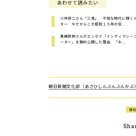
あわせて読みたい
小林恭二さん「三鬼」 不穏な時代に輝く
ター 今だからこそ昭和１５年の気...
髙嶋政伸さんがエッセイ「インティマシー
ーター」を無料公開した理由 「お...
朝日新聞文化部（あさひしんぶんぶんかぶ
俳
Sha