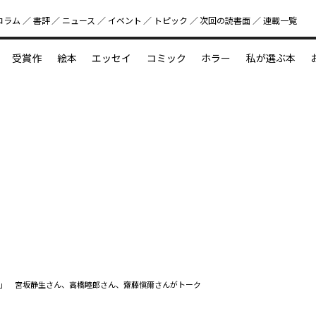
コラム
書評
ニュース
イベント
トピック
次回の読書⾯
連載一覧
好書好日
受賞作
絵本
エッセイ
コミック
ホラー
私が選ぶ本
？
えほん新定番
今めぐりたい児童文学の世界
図鑑の中の小宇宙
」 宮坂静生さん、高橋睦郎さん、齋藤愼爾さんがトーク