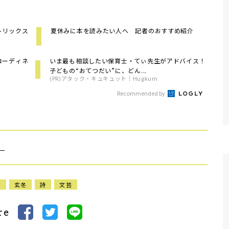
トリックス
夏休みに本を読みたい人へ 記者のおすすめ紹介
コーディネ
いま最も相談したい保育士・てぃ先生がアドバイス！
子どもの“おてつだい”に、どん...
(PR)アタック・キュキュット｜Hugkum
Recommended by
）
句
玄冬
詩
文芸
re