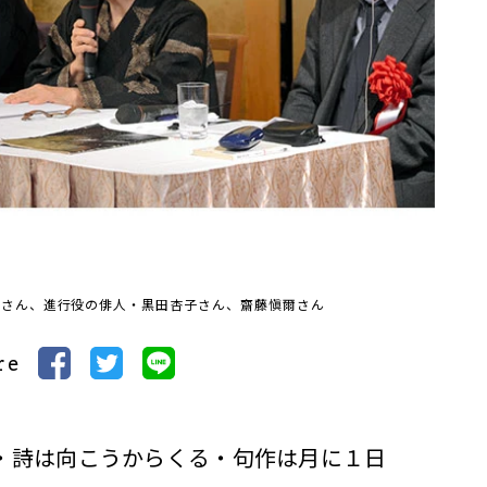
郎さん、進行役の俳人・黒田杏子さん、齋藤愼爾さん
re
・詩は向こうからくる・句作は月に１日