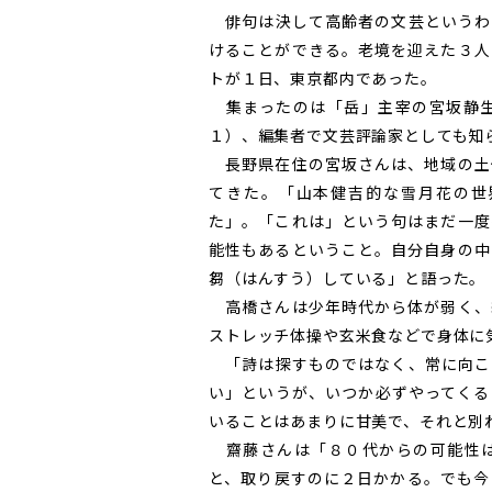
俳句は決して高齢者の文芸というわ
けることができる。老境を迎えた３人
トが１日、東京都内であった。
集まったのは「岳」主宰の宮坂静生
１）、編集者で文芸評論家としても知
長野県在住の宮坂さんは、地域の土
てきた。「山本健吉的な雪月花の世
た」。「これは」という句はまだ一度
能性もあるということ。自分自身の中
芻（はんすう）している」と語った。
高橋さんは少年時代から体が弱く、
ストレッチ体操や玄米食などで身体に
「詩は探すものではなく、常に向こ
い」というが、いつか必ずやってくる
いることはあまりに甘美で、それと別
齋藤さんは「８０代からの可能性は
と、取り戻すのに２日かかる。でも今