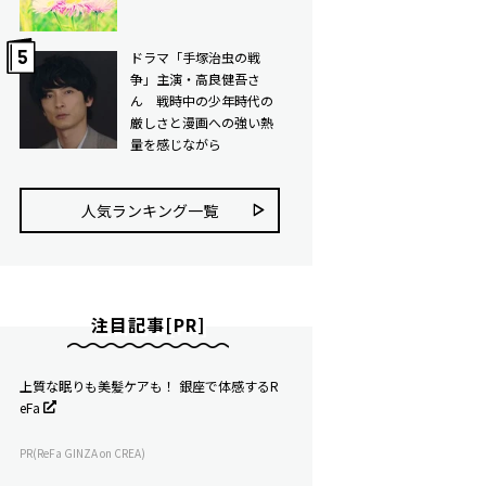
ドラマ「手塚治虫の戦
争」主演・高良健吾さ
ん 戦時中の少年時代の
厳しさと漫画への強い熱
量を感じながら
人気ランキング⼀覧
注目記事[PR]
上質な眠りも美髪ケアも！ 銀座で体感するR
eFa
PR(ReFa GINZA on CREA)