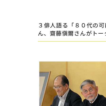
３俳人語る「８０代の可
ん、齋藤愼爾さんがトー