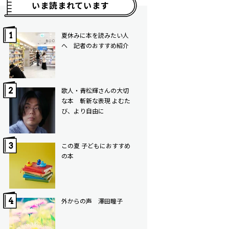
いま読まれています
夏休みに本を読みたい人
へ 記者のおすすめ紹介
歌人・青松輝さんの大切
な本 斬新な表現 よむた
び、より自由に
この夏 子どもにおすすめ
の本
外からの声 澤田瞳子