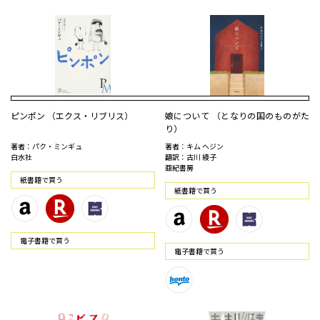
ピンポン （エクス・リブリス）
娘について （となりの国のものがた
り）
著者：パク・ミンギュ
著者：キム ヘジン
白水社
翻訳：古川 綾子
亜紀書房
紙書籍で買う
紙書籍で買う
電⼦書籍で買う
電⼦書籍で買う