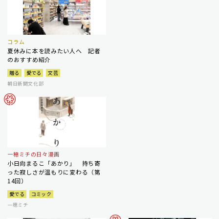
コラム
夏休みに本を読みたい人へ 記者
のおすすめ紹介
贈る
愛でる
文芸
朝日新聞文化部
一穂ミチの日々漫画
小日向まるこ「あかり」 持ち寄
った寂しさが温もりに変わる（第
14回）
愛でる
コミック
一穂ミチ