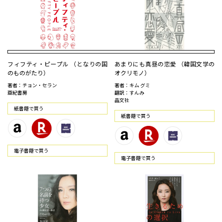
フィフティ・ピープル （となりの国
あまりにも真昼の恋愛 （韓国文学の
のものがたり）
オクリモノ）
著者：チョン・セラン
著者：キム グミ
亜紀書房
翻訳：すんみ
晶文社
紙書籍で買う
紙書籍で買う
電⼦書籍で買う
電⼦書籍で買う