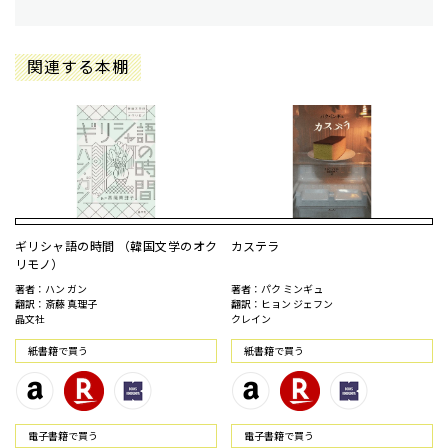
関連する本棚
ギリシャ語の時間 （韓国文学のオク
カステラ
リモノ）
著者：ハン ガン
著者：パク ミンギュ
翻訳：斎藤 真理子
翻訳：ヒョン ジェフン
晶文社
クレイン
紙書籍で買う
紙書籍で買う
電⼦書籍で買う
電⼦書籍で買う