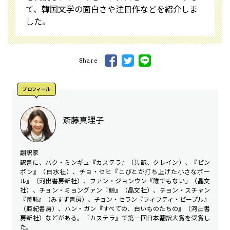
て、韓国文学の面白さや注目作などを紹介しま
した。
Share
プロフィール
斎藤真理子
翻訳家
訳書に、パク・ミンギュ『カステラ』（共訳、クレイン）、『ピン
ポン』（白水社）、チョ・セヒ『こびとが打ち上げた小さなボー
ル』（河出書房新社）、ファン・ジョンウン『誰でもない』（晶文
社）、チョン・ミョングァン『鯨』（晶文社）、チョン・スチャン
『羞恥』（みすず書房）、チョン・セラン『フィフティ・ピープル』
（亜紀書房）、ハン・ガン『すべての、白いものたちの』（河出書
房新社）などがある。『カステラ』で第一回日本翻訳大賞を受賞し
た。