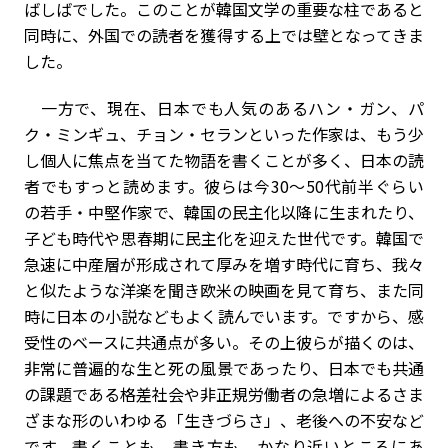
ばしばでした。このことが韓国文学の重要な柱であると
同時に、外国での読者を獲得する上では壁となってきま
した。
一方で、現在、日本でも人気のあるハン・ガン、パ
ク・ミンギュ、チョン・セランといった作家は、もう少
し個人に焦点を当てた物語を書くことが多く、日本の読
者でもすっと読めます。彼らは今30～50代前半ぐらい
の若手・中堅作家で、韓国の民主化以降に生まれたり、
子ども時代や思春期に民主化を迎えた世代です。韓国で
急速に中産層が形成されて厚みを増す時代に育ち、我々
と似たような洋楽を聞き欧米の映画を見て育ち、また同
時に日本の小説などもよく読んでいます。ですから、感
受性のベースに共通点が多い。その上彼らが描くのは、
非常に普遍的な生と死の風景であったり、日本でも共通
の課題である格差社会や非正規労働者の急増によるさま
ざまな形のいわゆる「生きづらさ」、老後への不安など
です。書くことも、書き方も、かなり近いところにあ