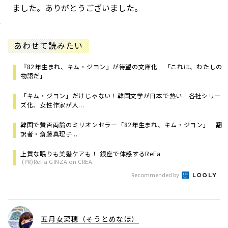
ました。ありがとうございました。
あわせて読みたい
『82年生まれ、キム・ジヨン』が待望の文庫化 「これは、わたしの
物語だ」
「キム・ジヨン」だけじゃない！韓国文学が日本で熱い 各社シリー
ズ化、女性作家が人...
韓国で賛否両論のミリオンセラー「82年生まれ、キム・ジヨン」 翻
訳者・斎藤真理子...
上質な眠りも美髪ケアも！ 銀座で体感するReFa
(PR)ReFa GINZA on CREA
Recommended by
五月女菜穂（そうとめなほ）