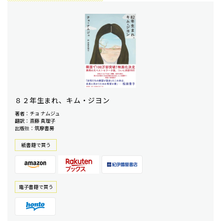
８２年生まれ、キム・ジヨン
著者：チョ ナムジュ
翻訳：斎藤 真理子
出版社：筑摩書房
紙書籍で買う
電⼦書籍で買う