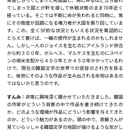
発達しきってしまった先進国と、稀にみるほど立ち遅れ
てしまった国とが軒を接して休戦状態のまま70年近く
経っている。そこでは不断に命が失われると同時に、常
にその態度が話題になる権力者が大国を振り回していま
す。この、全くSF的な状況ともいえる状況を寓話的に
とらえて書けば、一編の傑作が生まれるのかもしれませ
ん。しかし一人のジョイスを生むのにアイルランド併合
から約３００年、ボルヘス、マルケスを生むのにスペイ
ンの南米支配から４００年とか４５０年かかっているわ
けで、現在の韓国文学の世界での受容のされ方を見る
と、後世にそのような作品が生み出される余地はあるの
ではないかと思うのです。
すんみ：
非常に興味深く聞かせていただきました。韓国
の作家がどういう背景の中で作品を書き続けてきたの
か、どのような環境が作品にどういう影響を与えてきた
のか、どういう魅力があるのか。頭の中で、斎藤さんが
見ていらっしゃる韓国文学の地図が描けるような気がし