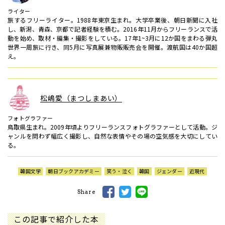
ライター
旅するフリーライター。1988年東京生まれ。大学卒業後、朝日新聞に入社
し、新潟、青森、京都で記者経験を積む。2016年11月からフリーランスで活
動を始め、取材・編集・撮影をしている。17年1~3月に12か国をまわる弾丸
世界一周旅に行き、同5月に写真展兼物販販売会を開催。渡航国は40か国超
え。
松嶋愛（まつしまあい）
フォトグラファー
鳥取県生まれ。2009年頃よりフリーランスフォトグラファーとして活動。ジ
ャンルを問わず幅広く撮影し、自然な表情やその場の空気感を大切にしてい
る。
韓国文学
朝日ブックアカデミー
笑う・泣く
韓国
ジェンダー
近現代
Share
この記事で紹介した本