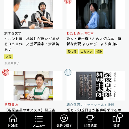
旅する文学
わたしの大切な本
イベント編 地域性が浮かびあが
歌人・青松輝さんの大切な本 斬
る３５０作 文芸評論家・斎藤美
新な表現 よむたび、より自由に
奈子
愛でる
コミック
短歌
文芸
斎藤美奈子
谷原書店
朝宮運河のホラーワールド渉猟
【谷原店長のオススメ】桜玉吉
怪奇・幻想好きが拍手喝采するホ
HOME
メニュー
気分で探す
「満喫漫玉日記 深夜便」 ギャグ
ラーの好企画３点 超常現象研究
漫画家としての苦悩経た中年の日
のバイブルから舞城版百物語まで
常に共感
ぞっとする
ホラー