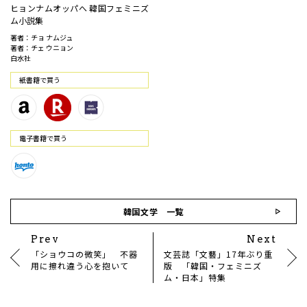
ヒョンナムオッパへ 韓国フェミニズ
ム小説集
著者：チョ ナムジュ
著者：チェ ウニョン
白水社
紙書籍で買う
電⼦書籍で買う
韓国文学 一覧
Prev
Next
「ショウコの微笑」 不器
文芸誌「文藝」17年ぶり重
用に擦れ違う心を抱いて
版 「韓国・フェミニズ
ム・日本」特集