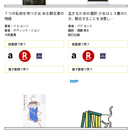
７つの名前を持つ少女 ある脱北者の
生きるための選択 少女は１３歳のと
物語
き、脱北することを決意し…
著者：イ ヒョンソ
著者：パク ヨンミ
著者：デヴィッド・ジョン
翻訳：満園 真木
大和書房
辰巳出版
紙書籍で買う
紙書籍で買う
電⼦書籍で買う
電⼦書籍で買う