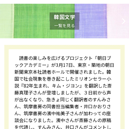
韓国文学
一覧を見る
読書の楽しみを広げるプロジェクト「朝日ブ
ックアカデミー」が3月17日、東京・築地の朝日
新聞東京本社読者ホールで開催されました。韓
国で社会現象を巻き起こしたミリオンセラー小
説『82年生まれ、キム・ジヨン』を翻訳した斎
藤真理子さんが登壇しましたが、３日前から声
が出なくなり、急きょ同じく翻訳者のすんみさ
ん、筑摩書房の同書担当編集者・井口かおりさ
ん、筑摩書房の濱中祐美子さんが加わっての座
談会になりました。濱中さんが斎藤さんの原稿
を代読し、すんみさん、井口さんがコメントし