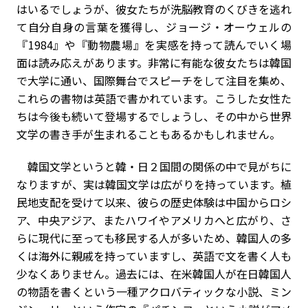
はいるでしょうが、彼女たちが洗脳教育のくびきを逃れ
て自分自身の言葉を獲得し、ジョージ・オーウェルの
『1984』や『動物農場』を実感を持って読んでいく場
面は読み応えがあります。非常に有能な彼女たちは韓国
で大学に通い、国際舞台でスピーチをして注目を集め、
これらの書物は英語で書かれています。こうした女性た
ちは今後も続いて登場するでしょうし、その中から世界
文学の書き手が生まれることもあるかもしれません。
韓国文学というと韓・日２国間の関係の中で見がちに
なりますが、実は韓国文学は広がりを持っています。植
民地支配を受けて以来、彼らの歴史体験は中国からロシ
ア、中央アジア、またハワイやアメリカへと広がり、さ
らに現代に至っても移民する人が多いため、韓国人の多
くは海外に親戚を持っていますし、英語で文を書く人も
少なくありません。過去には、在米韓国人が在日韓国人
の物語を書くという一種アクロバティックな小説、ミン