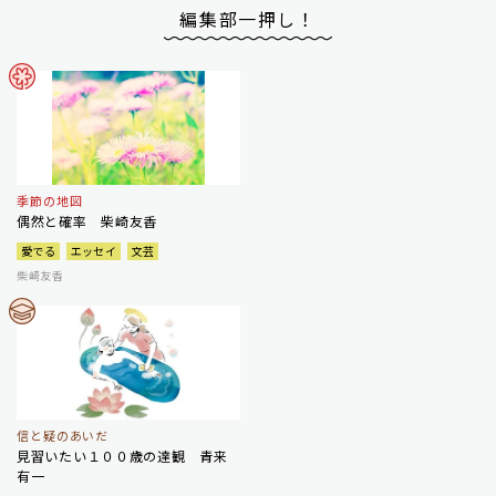
編集部一押し！
季節の地図
偶然と確率 柴崎友香
愛でる
エッセイ
文芸
柴崎友香
信と疑のあいだ
見習いたい１００歳の達観 青来
有一