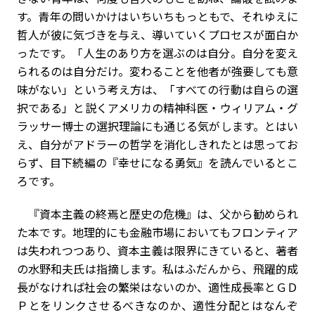
す。青年の問いかけはいちいちもっともで、それゆえに
哲人が彼に気づきを与え、導いていくプロセスが面白か
ったです。「人生のあり方を選ぶのは自分。自分を変え
られるのは自分だけ。変わることを他者が強要しても意
味がない」という考え方は、「すべての行動は自らの選
択である」と説くアメリカの精神科医・ウィリアム・グ
ラッサー博士の選択理論にも通じる気がします。とはい
え、自分がアドラーの哲学を消化しきれたとは思ってお
らず、目下続編の『幸せになる勇気』を読んでいるとこ
ろです。
『資本主義の終焉と歴史の危機』は、父から勧められ
た本です。地理的にも金融市場においてもフロンティア
は失われつつあり、資本主義は限界にきていると、著者
の水野和夫氏は指摘します。私はふだんから、飛躍的成
長がなければ社会の繁栄はないのか、適性成長率とＧＤ
Ｐとをリンクさせるべきなのか、適性分配とはなんぞ