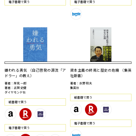
電⼦書籍で買う
電⼦書籍で買う
嫌われる勇気 （自己啓発の源流「ア
資本主義の終焉と歴史の危機 （集英
ドラー」の教え）
社新書）
著者：岸見 一郎
著者：水野 和夫
著者：古賀 史健
集英社
ダイヤモンド社
紙書籍で買う
紙書籍で買う
電⼦書籍で買う
電⼦書籍で買う