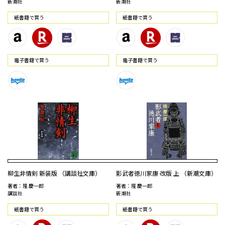
新潮社
新潮社
紙書籍で買う
紙書籍で買う
電⼦書籍で買う
電⼦書籍で買う
柳生非情剣 新装版 （講談社文庫）
影武者徳川家康 改版 上 （新潮文庫）
著者：隆 慶一郎
著者：隆 慶一郎
講談社
新潮社
紙書籍で買う
紙書籍で買う