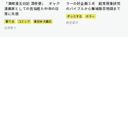
「満喫漫玉日記 深夜便」 ギャグ
ラーの好企画３点 超常現象研究
漫画家としての苦悩経た中年の日
のバイブルから舞城版百物語まで
常に共感
ぞっとする
ホラー
愛でる
コミック
東日本大震災
朝宮運河
谷原章介