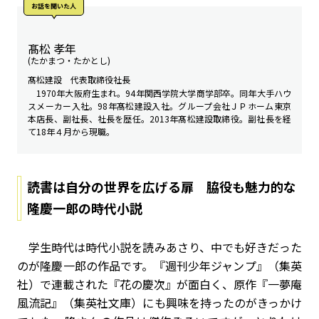
お話を聞いた⼈
髙松 孝年
(たかまつ・たかとし)
髙松建設 代表取締役社長
1970年大阪府生まれ。94年関西学院大学商学部卒。同年大手ハウ
スメーカー入社。98年髙松建設入社。グループ会社ＪＰホーム東京
本店長、副社長、社長を歴任。2013年髙松建設取締役。副社長を経
て18年４月から現職。
読書は自分の世界を広げる扉 脇役も魅力的な
隆慶一郎の時代小説
学生時代は時代小説を読みあさり、中でも好きだった
のが隆慶一郎の作品です。『週刊少年ジャンプ』（集英
社）で連載された『花の慶次』が面白く、原作『一夢庵
風流記』（集英社文庫）にも興味を持ったのがきっかけ