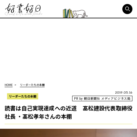
好書好日
HOME
リーダーたちの本棚
2019.05.16
リーダーたちの本棚
PR by 朝日新聞社 メディアビジネス局
読書は自己実現達成への近道 髙松建設代表取締役
社長 ・髙松孝年さんの本棚