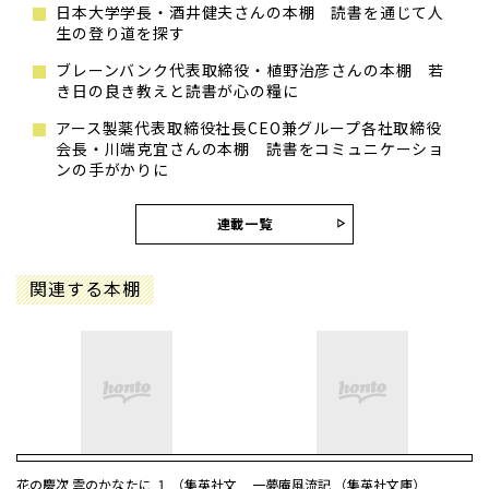
日本大学学長・酒井健夫さんの本棚 読書を通じて人
生の登り道を探す
ブレーンバンク代表取締役・植野治彦さんの本棚 若
き日の良き教えと読書が心の糧に
アース製薬代表取締役社長CEO兼グループ各社取締役
会長・川端克宜さんの本棚 読書をコミュニケーショ
ンの手がかりに
連載一覧
関連する本棚
花の慶次 雲のかなたに １ （集英社文
一夢庵風流記 （集英社文庫）