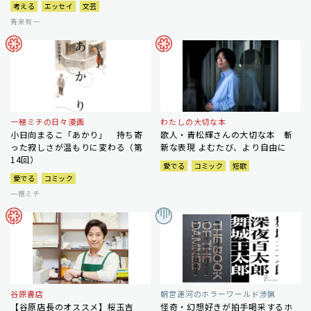
考える
エッセイ
文芸
青来有一
一穂ミチの日々漫画
わたしの大切な本
小日向まるこ「あかり」 持ち寄
歌人・青松輝さんの大切な本 斬
った寂しさが温もりに変わる（第
新な表現 よむたび、より自由に
14回）
愛でる
コミック
短歌
愛でる
コミック
一穂ミチ
谷原書店
朝宮運河のホラーワールド渉猟
【谷原店長のオススメ】桜玉吉
怪奇・幻想好きが拍手喝采するホ