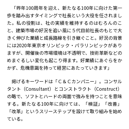
「昨年
100
周年を迎え、新たなる
100
年に向けた第一
歩を踏み出すタイミングで社長という大役を任されまし
た。私の役割は、社の実績を維持するのはむろんのこ
と、建築市場の好況を追い風に５代目前社長のもとで大
きく伸びた業績と成長路線を引き継ぐこと。好況の背景
には
2020
年東京オリンピック・パラリンピックがあり
ますが、開催後の市場環境は不透明で、技術革新などの
めまぐるしい変化も起こり得ます。好業績にあぐらをか
かず、危機意識を持って経営にあたっていきます」
掲げるキーワードは「Ｃ＆Ｃカンパニー」。コンサル
タント（
Consultant
）とコンストラクト（
Construct
）
の略で、ソフトとハードの両面で強みを持つことを意味
する。新たなる
100
年に向けては、「検証」「改善」
「改革」というスリーステップを設けて取り組みを始め
ている。