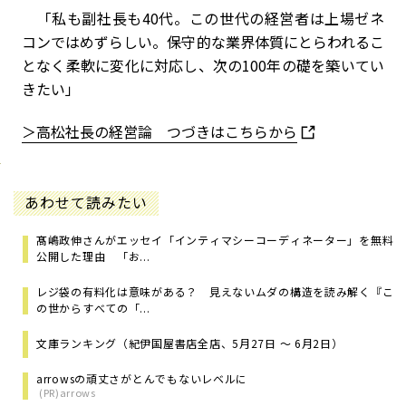
「私も副社長も
40
代。この世代の経営者は上場ゼネ
コンではめずらしい。保守的な業界体質にとらわれるこ
となく柔軟に変化に対応し、次の
100
年の礎を築いてい
きたい」
＞高松社長の経営論 つづきはこちらから
あわせて読みたい
髙嶋政伸さんがエッセイ「インティマシーコーディネーター」を無料
公開した理由 「お...
レジ袋の有料化は意味がある？ 見えないムダの構造を読み解く『こ
の世からすべての「...
文庫ランキング（紀伊国屋書店全店、5月27日 ～ 6月2日）
arrowsの頑丈さがとんでもないレベルに
(PR)arrows