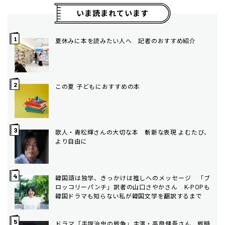
いま読まれています
夏休みに本を読みたい人へ 記者のおすすめ紹介
この夏 子どもにおすすめの本
歌人・青松輝さんの大切な本 斬新な表現 よむたび、
より自由に
韓国語は独学、きっかけは推しへのメッセージ 「ブ
ロッコリーパンチ」訳者の山口さやかさん K-POPも
韓国ドラマも知らない私が韓国文学を翻訳するまで
ドラマ「手塚治虫の戦争」主演・高良健吾さん 戦時