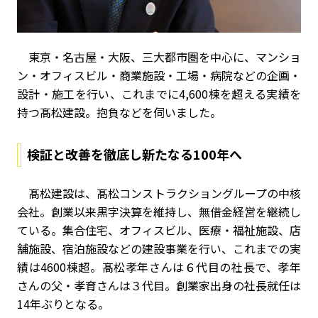
東京・名古屋・大阪、三大都市圏を中心に、マンショ
ン・オフィスビル・商業施設・工場・病院などの企画・
設計・施工を行い、これまでに4,600棟を超える実績を
持つ髙松建設。抱負などを伺いました。
検証と改善を徹底し新たなる
100
年へ
髙松建設は、髙松コンストラクショングループの中核
会社。創業以来黒字決算を維持し、無借金経営を継続し
ている。集合住宅、オフィスビル、医療・福祉施設、店
舗施設、宿泊施設などの建設事業を行い、これまでの実
績は
4600
棟超。髙松孝年さんは６代目の社長で、孝年
さんの父・孝育さんは３代目。創業家出身の社長就任は
14
年ぶりとなる。