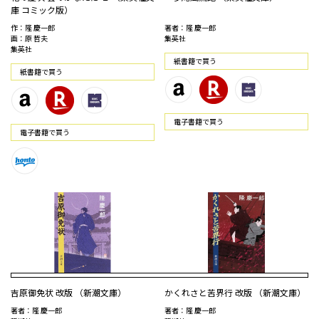
庫 コミック版）
作：隆 慶一郎
著者：隆 慶一郎
画：原 哲夫
集英社
集英社
紙書籍で買う
紙書籍で買う
電⼦書籍で買う
電⼦書籍で買う
吉原御免状 改版 （新潮文庫）
かくれさと苦界行 改版 （新潮文庫）
著者：隆 慶一郎
著者：隆 慶一郎