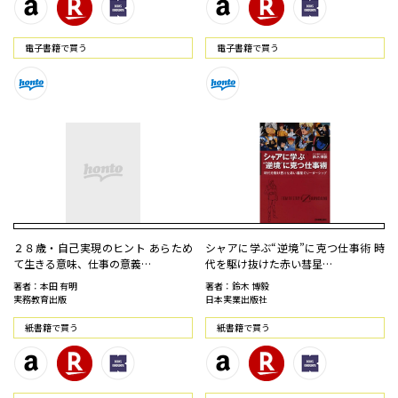
電⼦書籍で買う
電⼦書籍で買う
２８歳・自己実現のヒント あらため
シャアに学ぶ“逆境”に克つ仕事術 時
て生きる意味、仕事の意義…
代を駆け抜けた赤い彗星…
著者：本田 有明
著者：鈴木 博毅
実務教育出版
日本実業出版社
紙書籍で買う
紙書籍で買う