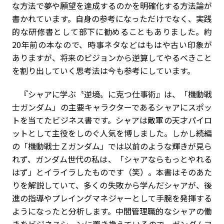
な方法で夢や願望を達成するのかを明確化する方法論が
書かれています。自身の参考になっただけでなく、実践
的な研修書として部下に勧めることもありました。約
20
年前の本なので、時事ネタなどはもはや古い印象が
ありますが、将来のビジョンから逆算してやるべきこと
を割り出していく思考法は今も参考にしています。
『シャアに学ぶ〝逆境〟に克つ仕事術』は、「機動戦
士ガンダム」の主要キャラクターであるシャアにスポッ
トを当てたビジネス書です。シャアは敵軍の天才パイロ
ットとして主役をしのぐ人気を博しました。しかし続編
の「機動戦士Ｚガンダム」では以前のような輝きが見ら
れず、ガンダム世代の私は、「シャアならもっとやれる
はず」とイライラしたものです（笑）。本書はそのあた
りを解説していて、多くの失敗から学んだシャアが、後
進の指導やプレイングマネジャーとして手腕を発揮する
ようになったと分析します。中間管理職的なシャアの働