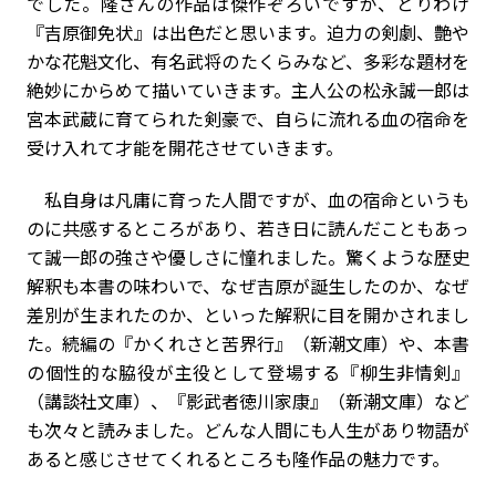
でした。隆さんの作品は傑作ぞろいですが、とりわけ
『吉原御免状』は出色だと思います。迫力の剣劇、艶や
かな花魁文化、有名武将のたくらみなど、多彩な題材を
絶妙にからめて描いていきます。主人公の松永誠一郎は
宮本武蔵に育てられた剣豪で、自らに流れる血の宿命を
受け入れて才能を開花させていきます。
私自身は凡庸に育った人間ですが、血の宿命というも
のに共感するところがあり、若き日に読んだこともあっ
て誠一郎の強さや優しさに憧れました。驚くような歴史
解釈も本書の味わいで、なぜ吉原が誕生したのか、なぜ
差別が生まれたのか、といった解釈に目を開かされまし
た。続編の『かくれさと苦界行』（新潮文庫）や、本書
の個性的な脇役が主役として登場する『柳生非情剣』
（講談社文庫）、『影武者徳川家康』（新潮文庫）など
も次々と読みました。どんな人間にも人生があり物語が
あると感じさせてくれるところも隆作品の魅力です。