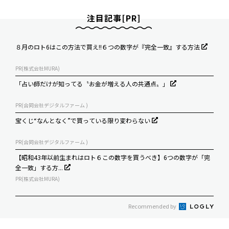
注目記事[PR]
８月のロト6はこの方法で買え!!６つの数字が『完全一致』する方法
PR(株式会社MURA)
「占い師だけが知ってる〝お金が増える人の共通点〟」
PR(合同会社デジタルファーム )
宝くじ“なんとなく”で買っている限り変わらない
PR(合同会社デジタルファーム )
【昭和43年以前生まれはロト６この数字を買うべき】6つの数字が「完
全一致」する方...
PR(株式会社MURA)
Recommended by