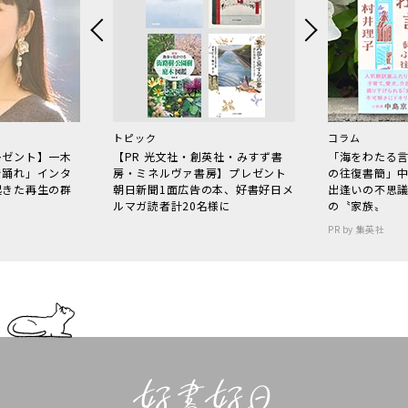
トピック
コラム
レゼント】一木
【PR 光文社・創英社・みすず書
「海をわたる
で踊れ」インタ
房・ミネルヴァ書房】プレゼント
の往復書簡」
起きた再生の群
朝日新聞1面広告の本、好書好日メ
出逢いの不思
ルマガ読者計20名様に
の〝家族〟
PR by 集英社