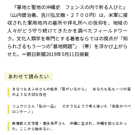
『基地と聖地の沖縄史 フェンスの内で祈る人びと』
（山内健治著、吉川弘文館・２７００円）は、米軍に接
収された軍用地内の墓所や拝礼所への信仰を、地域の
人々がどう守り続けてきたかを調べたフィールドワー
ク。文化人類学を専門とする著者ならではの視点が「知
られざるもう一つの“基地問題”」（帯）を浮かび上がら
せた。＝朝日新聞2019年5月11日掲載
あわせて読みたい
まなつ＆まふゆさんの絵本「君がいるから」 あなたも私も一つの星
のような大切な存在
リュウジさん「私の一品」 ズボラなようで考え抜いた「至高のペペ
ロンチーノ」
群像新人文学賞・豊永浩平さん 沖縄に生まれ、沖縄を知らなかっ
た。ここから始めない...