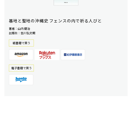
基地と聖地の沖縄史 フェンスの内で祈る人びと
著者：山内 健治
出版社：吉川弘文館
紙書籍で買う
電⼦書籍で買う