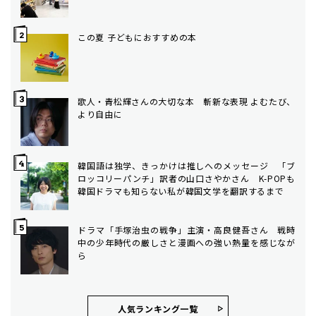
この夏 子どもにおすすめの本
歌人・青松輝さんの大切な本 斬新な表現 よむたび、
より自由に
韓国語は独学、きっかけは推しへのメッセージ 「ブ
ロッコリーパンチ」訳者の山口さやかさん K-POPも
韓国ドラマも知らない私が韓国文学を翻訳するまで
ドラマ「手塚治虫の戦争」主演・高良健吾さん 戦時
中の少年時代の厳しさと漫画への強い熱量を感じなが
ら
人気ランキング⼀覧