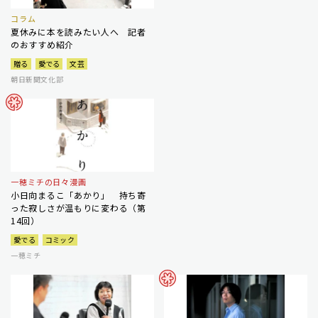
コラム
夏休みに本を読みたい人へ 記者
のおすすめ紹介
贈る
愛でる
文芸
朝日新聞文化部
一穂ミチの日々漫画
小日向まるこ「あかり」 持ち寄
った寂しさが温もりに変わる（第
14回）
愛でる
コミック
一穂ミチ