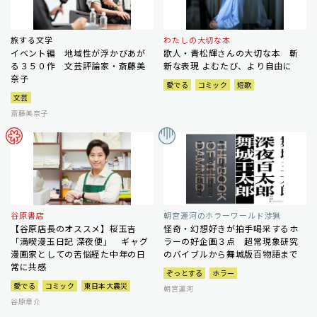
旅する文学
わたしの大切な本
イベント編 地域性が浮かびあが
歌人・青松輝さんの大切な本 斬
る３５０作 文芸評論家・斎藤美
新な表現 よむたび、より自由に
奈子
愛でる
コミック
短歌
文芸
斎藤美奈子
谷原書店
朝宮運河のホラーワールド渉猟
【谷原店長のオススメ】桜玉吉
怪奇・幻想好きが拍手喝采するホ
「満喫漫玉日記 深夜便」 ギャグ
ラーの好企画３点 超常現象研究
漫画家としての苦悩経た中年の日
のバイブルから舞城版百物語まで
常に共感
ぞっとする
ホラー
愛でる
コミック
東日本大震災
朝宮運河
谷原章介