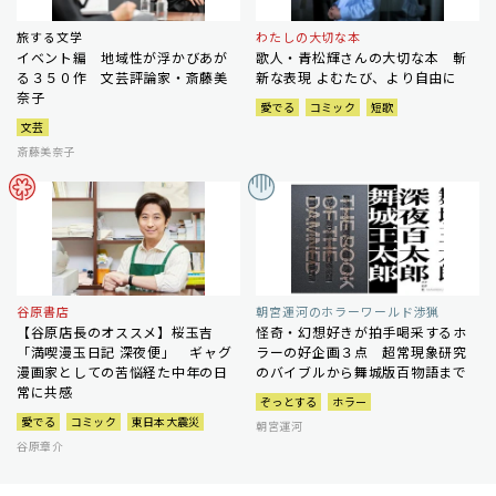
旅する文学
わたしの大切な本
イベント編 地域性が浮かびあが
歌人・青松輝さんの大切な本 斬
る３５０作 文芸評論家・斎藤美
新な表現 よむたび、より自由に
奈子
愛でる
コミック
短歌
文芸
斎藤美奈子
谷原書店
朝宮運河のホラーワールド渉猟
【谷原店長のオススメ】桜玉吉
怪奇・幻想好きが拍手喝采するホ
「満喫漫玉日記 深夜便」 ギャグ
ラーの好企画３点 超常現象研究
漫画家としての苦悩経た中年の日
のバイブルから舞城版百物語まで
常に共感
ぞっとする
ホラー
愛でる
コミック
東日本大震災
朝宮運河
谷原章介