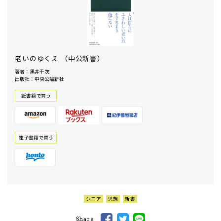
老いのゆくえ （中公新書）
著者：黒井千次
出版社：中央公論新社
紙書籍で買う
電⼦書籍で買う
シニア
思想
新書
Share