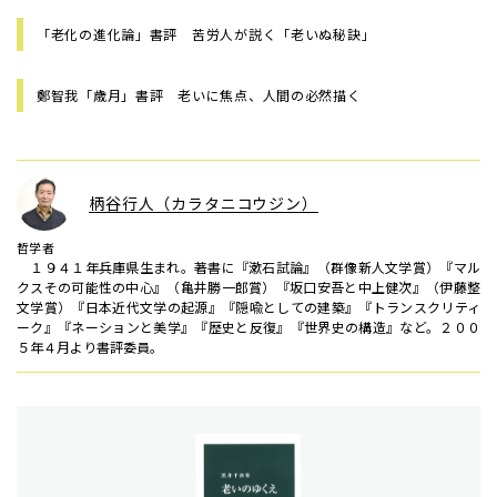
「老化の進化論」書評 苦労人が説く「老いぬ秘訣」
鄭智我「歳月」書評 老いに焦点、人間の必然描く
柄谷行人（カラタニコウジン）
哲学者
１９４１年兵庫県生まれ。著書に『漱石試論』（群像新人文学賞）『マル
クスその可能性の中心』（亀井勝一郎賞）『坂口安吾と中上健次』（伊藤整
文学賞）『日本近代文学の起源』『隠喩としての建築』『トランスクリティ
ーク』『ネーションと美学』『歴史と反復』『世界史の構造』など。２００
５年４月より書評委員。