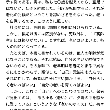
示す例である。実は、私も七〇歳を越えてから、空足で
はないが、転倒を経験した。何度か転倒すると、それが
老化の兆候だということを認めざるをえなかった。老い
を自覚するのは、このように難しい。
社会的には、高齢者は前期と後期に分けられている。
しかし、後期以後には区別がない。死以外に、「『高齢
者』には終りがない」。とすれば、老いはいよいよ、各
人の問題となってくる。
たとえば、本書に書かれているのは、他人の年齢が気
になることである。それは結局、自分の老いが納得でき
ないからだ。その意味で、老年期は思春期とまるで異な
るにもかかわらず、類似した「自己」意識をもたらす。
それに対して、著者は自分に言い聞かせる。「自分らし
く老いればいい」「自分の老いを育てればよい」
しかし、これは「自分」へのこだわりではない。著者
が見出すのは、「あらゆる〈老い〉が、夕陽の中を静か
に登っている」というような「老いのゆくえ」だ。初々