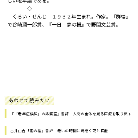
しい老年論である。
◇
くろい・せんじ １９３２年生まれ。作家。『群棲』
で谷崎潤一郎賞、『一日 夢の柵』で野間文芸賞。
あわせて読みたい
『「老年症候群」の診察室』書評 人間の全体を見る医療を取り戻す
古井由吉「雨の裾」書評 老いの時間に渦巻く死と官能