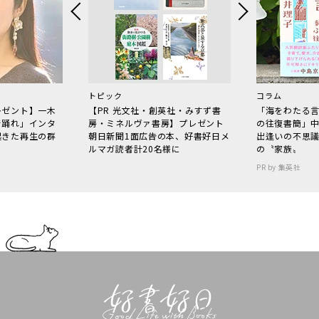
トピック
コラム
レゼント】一木
【PR 光文社・創英社・みすず書
「海をわたる
で踊れ」インタ
房・ミネルヴァ書房】プレゼント
の往復書簡」
起きた再生の群
朝日新聞1面広告の本、好書好日メ
出逢いの不思
ルマガ読者計20名様に
の〝家族〟
PR by 集英社