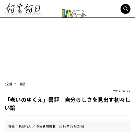
好書好日
HOME
書評
2019.07.27
「老いのゆくえ」書評 自分らしさを見出す初々し
い論
評者： 柄谷行人 ／ 朝⽇新聞掲載：2019年07月27日