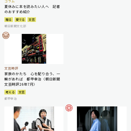
コラム
夏休みに本を読みたい人へ 記者
のおすすめ紹介
贈る
愛でる
文芸
朝日新聞文化部
文芸時評
家族のかたち 心を配り合う、一
瞬があれば 都甲幸治〈朝日新聞
文芸時評26年7月〉
考える
文芸
都甲幸治