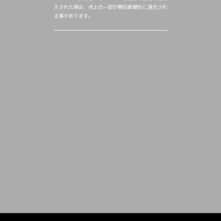
入された場合、売上の一部が朝日新聞社に還元され
る事があります。