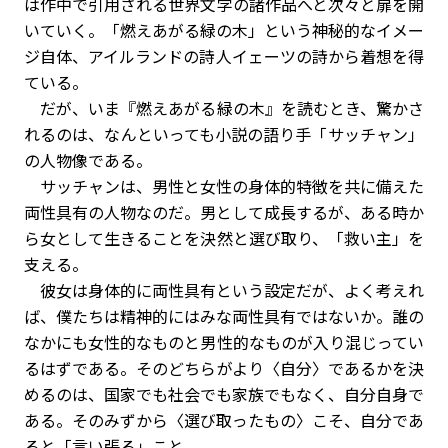
は作中で引用される世界文学の諸作品へと次々と扉を開
いていく。「燃えあがる緑の木」という神秘的なイメー
ジ自体、アイルランドの詩人イェーツの詩から着想を得
ている。
だが、いま『燃えあがる緑の木』を読むとき、驚かさ
れるのは、なんといっても小説の語り手「サッチャン」
の人物像である。
サッチャンは、男性と女性の身体的特徴を共に備えた
両性具有の人物なのだ。男として成長するが、ある時か
ら女として生きることを決然と選び取り、「救い主」を
支える。
彼女は身体的に両性具有という設定だが、よく考えれ
ば、僕たちは精神的にはみな両性具有ではないか。誰の
なかにも女性的なものと男性的なものが入り混じってい
るはずである。そのどちらがより〈自分〉であるかを決
めるのは、国家でも社会でも家族でもなく、自分自身で
ある。そのみずから〈選び取ったもの〉こそ、自分であ
ると「言い張る」こと。