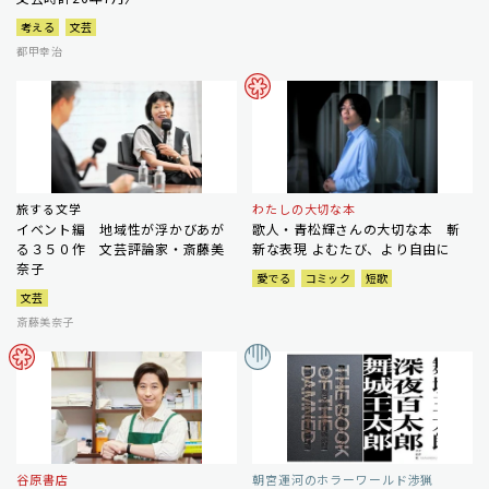
考える
文芸
都甲幸治
旅する文学
わたしの大切な本
イベント編 地域性が浮かびあが
歌人・青松輝さんの大切な本 斬
る３５０作 文芸評論家・斎藤美
新な表現 よむたび、より自由に
奈子
愛でる
コミック
短歌
文芸
斎藤美奈子
谷原書店
朝宮運河のホラーワールド渉猟