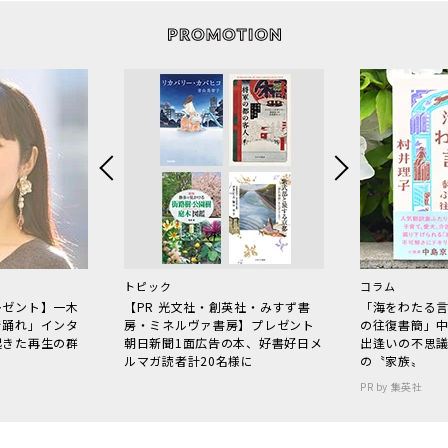
トピック
コラム
レゼント】一木
【PR 光文社・創英社・みすず書
「海をわたる
で踊れ」インタ
房・ミネルヴァ書房】プレゼント
の往復書簡」
起きた再生の群
朝日新聞1面広告の本、好書好日メ
出逢いの不思
ルマガ読者計20名様に
の〝家族〟
PR by 集英社