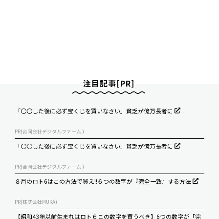
注目記事[PR]
「〇〇した後に必ず宝くじを買いなさい」貧乏が億万長者に
PR(合同会社デジタルファーム )
「〇〇した後に必ず宝くじを買いなさい」貧乏が億万長者に
PR(合同会社デジタルファーム )
８月のロト6はこの方法で買え!!６つの数字が『完全一致』する方法
PR(株式会社MURA)
【昭和43年以前生まれはロト６この数字を買うべき】6つの数字が「完