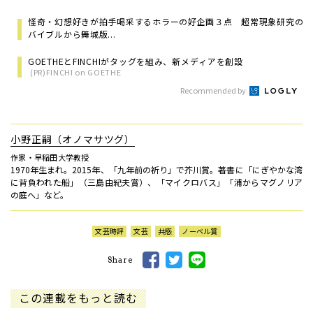
怪奇・幻想好きが拍手喝采するホラーの好企画３点 超常現象研究の
バイブルから舞城版...
GOETHEとFINCHIがタッグを組み、新メディアを創設
(PR)FINCHI on GOETHE
Recommended by
小野正嗣（オノマサツグ）
作家・早稲田大学教授
1970年生まれ。2015年、「九年前の祈り」で芥川賞。著書に「にぎやかな湾
に背負われた船」（三島由紀夫賞）、「マイクロバス」「浦からマグノリア
の庭へ」など。
文芸時評
文芸
共感
ノーベル賞
Share
この連載をもっと読む