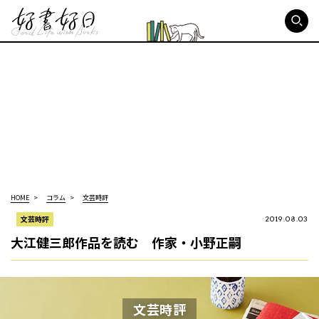
好書好日
HOME
コラム
文芸時評
文芸時評
2019.08.03
大江健三郎作品を読む 作家・小野正嗣
文芸時評