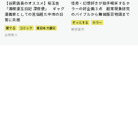
【谷原店長のオススメ】桜玉吉
怪奇・幻想好きが拍手喝采するホ
「満喫漫玉日記 深夜便」 ギャグ
ラーの好企画３点 超常現象研究
漫画家としての苦悩経た中年の日
のバイブルから舞城版百物語まで
常に共感
ぞっとする
ホラー
愛でる
コミック
東日本大震災
朝宮運河
谷原章介