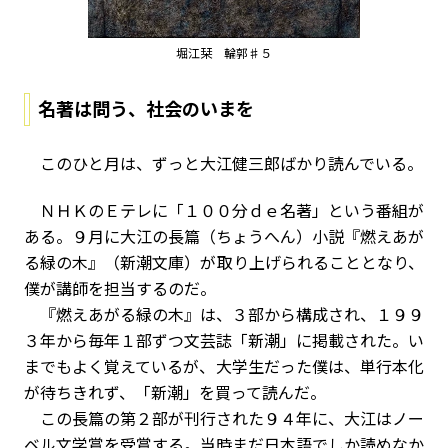
堀江栞 輪郭♯５
名著は問う、社会のいまを
このひと月は、ずっと大江健三郎ばかり読んでいる。
ＮＨＫのＥテレに「１００分ｄｅ名著」という番組が
ある。９月に大江の長篇（ちょうへん）小説『燃えあが
る緑の木』（新潮文庫）が取り上げられることとなり、
僕が講師を担当するのだ。
『燃えあがる緑の木』は、３部から構成され、１９９
３年から毎年１部ずつ文芸誌「新潮」に掲載された。い
までもよく覚えているが、大学生だった僕は、単行本化
が待ちきれず、「新潮」を買って読んだ。
この長篇の第２部が刊行された９４年に、大江はノー
ベル文学賞を受賞する。当時まだ日本語でしか読めなか