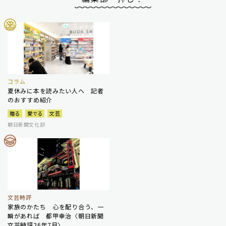
コラム
夏休みに本を読みたい人へ 記者
のおすすめ紹介
贈る
愛でる
文芸
朝日新聞文化部
文芸時評
家族のかたち 心を配り合う、一
瞬があれば 都甲幸治〈朝日新聞
文芸時評26年7月〉