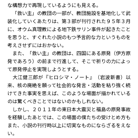
な構想力で再現しているようにも見える。
「救い主」の教団の一部が、教団施設を基地化して武
装化していくあたりは、第３部が刊行された９５年３月
に、オウム真理教による地下鉄サリン事件が起きたこと
を思うと、すぐれた小説のもつ予言的な力というものを
考えさせずにはおかない。
また、「救い主」の教団は、四国にある原発（伊方原
発であろう）の前まで行進して、そこで祈りの力によっ
て原発停止を実現しようとする。
大江健三郎が『ヒロシマ・ノート』（岩波新書）以
来、核の廃絶を願って社会的な発言・活動を粘り強く続
けてきた事実を思えば、このような場面が描かれている
のは驚くべきことではないのかもしれない。
しかし、２０１１年の東日本大震災と福島の原発事故
を経験したあとでは、この場面の僕たちの受けとめ方も
また、小説の刊行時以上に切実なものにならざるをえな
い。