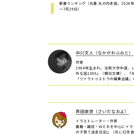
新書ランキング（丸善 丸の内本店、2026年
～7月29日）
中川文人（なかがわふみと）
作家
1964年生まれ。法政大学中退
外な話1000』（朝日文庫）、
「ツァラトゥストラの編集会議」
斉田直世（さいだなおよ）
イラストレーター・作家
書籍・雑誌・ＷＥＢを中心にイラ
の子育て迷走日記』（共に幻冬