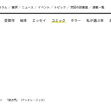
コラム
書評
ニュース
イベント
トピック
次回の読書⾯
連載一覧
好書好日
受賞作
絵本
エッセイ
コミック
ホラー
私が選ぶ本
？
えほん新定番
今めぐりたい児童文学の世界
図鑑の中の小宇宙
「狭き門」（アンドレ・ジッド）