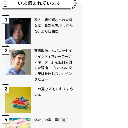
いま読まれています
歌人・青松輝さんの大切
な本 斬新な表現 よむた
び、より自由に
髙嶋政伸さんがエッセイ
「インティマシーコーデ
ィネーター」を無料公開
した理由 「おつむの良
い子は長居しない」イン
タビュー
この夏 子どもにおすすめ
の本
外からの声 澤田瞳子