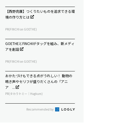
【西野亮廣】つくりたいものを追求できる環
境の作り方とは
PR(FINCHI on GOETHE)
GOETHEとFINCHIがタッグを組み、新メディ
アを創設
PR(FINCHI on GOETHE)
おかたづけもできる点がうれしい！ 動物の
鳴き声やセリフが盛りだくさんの「アニ
ア ...
PR(タカラトミー｜Hugkum)
Recommended by