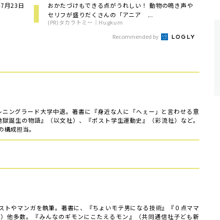
7月23日
おかたづけもできる点がうれしい！ 動物の鳴き声や
セリフが盛りだくさんの「アニア ...
(PR)タカラトミー｜Hugkum
Recommended by
、レニングラード大学中退。著書に『身近な人に「へぇー」と言わせる意
『地獄誕生の物語』（以文社）、『ポスト学生運動史』（彩流社）など。
の構成担当。
ストやマンガを執筆。著書に、『ちょいモテ男になる技術』『０点ママ
舎）他多数。『みんなのギモンにこたえるモン』（共同通信社子ども新