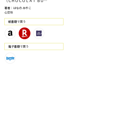
（ＣＨＯＣＯＬＡＴ ＢＵ…
著者：はなの みやこ
心交社
紙書籍で買う
電⼦書籍で買う