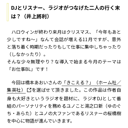
DJとリスナー、ラジオがつなげた二人の行く末
は？（井上將利）
ハロウィンが終わり来月はクリスマス、「今年もあと
少しですね～」なんて会話が増える11月ですが、意外
と落ち着く時期だったりもして仕事に集中しちゃったり
（しなかったり）。
そんな少々無理やり？な導入で始まる今月のテーマは
「お仕事BL」です！
今回は橋本あおいさんの
「きこえる？」（ホーム社／
集英社）
を選ばせて頂きました。この作品は作者自
身も大好きというラジオを題材に、ラジオDJとして番
組のパーソナリティを務めるユノこと湯之口新（ゆのぐ
ち・あらた）とユノの大ファンであるリスナーの桜橋樹
を中心に物語が進んでいきます。