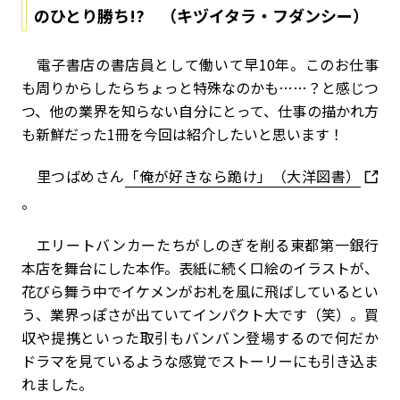
のひとり勝ち!? （キヅイタラ・フダンシー）
電子書店の書店員として働いて早10年。このお仕事
も周りからしたらちょっと特殊なのかも……？と感じつ
つ、他の業界を知らない自分にとって、仕事の描かれ方
も新鮮だった1冊を今回は紹介したいと思います！
里つばめさん
「俺が好きなら跪け」（大洋図書）
。
エリートバンカーたちがしのぎを削る東都第一銀行
本店を舞台にした本作。表紙に続く口絵のイラストが、
花びら舞う中でイケメンがお札を風に飛ばしているとい
う、業界っぽさが出ていてインパクト大です（笑）。買
収や提携といった取引もバンバン登場するので何だか
ドラマを見ているような感覚でストーリーにも引き込ま
れました。