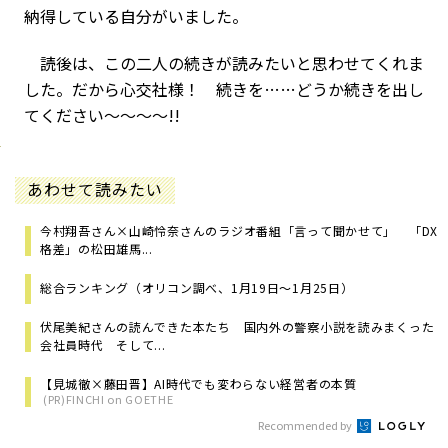
納得している自分がいました。
読後は、この二人の続きが読みたいと思わせてくれま
した。だから心交社様！ 続きを……どうか続きを出し
てください～～～～!!
あわせて読みたい
今村翔吾さん×山崎怜奈さんのラジオ番組「言って聞かせて」 「DX
格差」の松田雄馬...
総合ランキング（オリコン調べ、1月19日～1月25日）
伏尾美紀さんの読んできた本たち 国内外の警察小説を読みまくった
会社員時代 そして...
【見城徹×藤田晋】AI時代でも変わらない経営者の本質
(PR)FINCHI on GOETHE
Recommended by