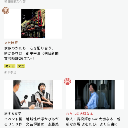
朝日新聞文化部
文芸時評
家族のかたち 心を配り合う、一
瞬があれば 都甲幸治〈朝日新聞
文芸時評26年7月〉
考える
文芸
都甲幸治
旅する文学
わたしの大切な本
イベント編 地域性が浮かびあが
歌人・青松輝さんの大切な本 斬
る３５０作 文芸評論家・斎藤美
新な表現 よむたび、より自由に