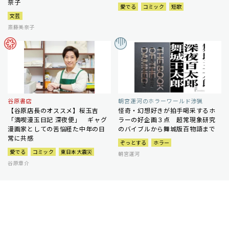
奈子
愛でる
コミック
短歌
文芸
斎藤美奈子
谷原書店
朝宮運河のホラーワールド渉猟
【谷原店長のオススメ】桜玉吉
怪奇・幻想好きが拍手喝采するホ
「満喫漫玉日記 深夜便」 ギャグ
ラーの好企画３点 超常現象研究
漫画家としての苦悩経た中年の日
のバイブルから舞城版百物語まで
常に共感
ぞっとする
ホラー
愛でる
コミック
東日本大震災
朝宮運河
谷原章介