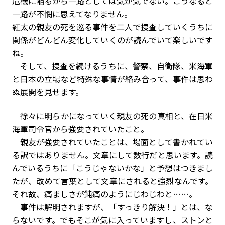
危機に陥るから一路としては気が気でない。こうなると
一路が不憫に思えてなりません。
紅太の親友の死を巡る事件を二人で捜査していくうちに
関係がどんどん変化していくのが読んでいて楽しいです
ね。
そして、捜査を続けるうちに、警察、自衛隊、米海軍
と日本の立場など特殊な事情が絡み合って、事件は思わ
ぬ展開を見せます。
徐々に明らかになっていく親友の死の真相と、在日米
海軍司令官から強要されていたこと。
親友が強要されていたことは、場面として書かれてい
る訳ではありません。文章にして数行だと思います。読
んでいるうちに「こうじゃないかな」と予想はつきまし
たが、改めて言葉として文章にされると強烈なんです。
それ故、痛ましさが鈍痛のようにじわじわと……。
事件は解明されますが、「すっきり解決！」とは、な
らないです。でもそこが気に入っていますし、ストンと