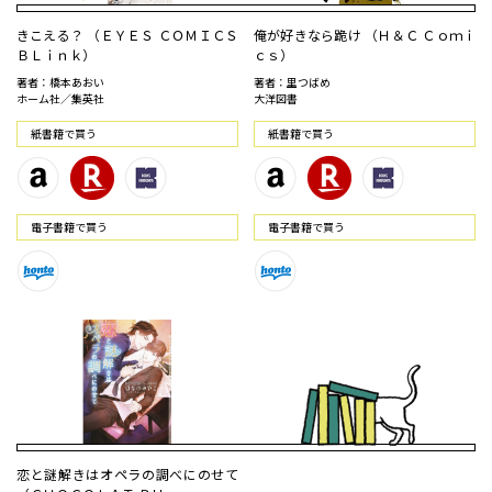
きこえる？ （ＥＹＥＳ ＣＯＭＩＣＳ
俺が好きなら跪け （Ｈ＆Ｃ Ｃｏｍｉ
ＢＬｉｎｋ）
ｃｓ）
著者：橋本あおい
著者：里つばめ
ホーム社／集英社
大洋図書
紙書籍で買う
紙書籍で買う
電⼦書籍で買う
電⼦書籍で買う
恋と謎解きはオペラの調べにのせて