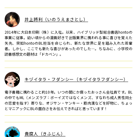
井上將利（いのうえまさとし）
2014年に大日本印刷（株）に入社。以来、ハイブリッド型総合書店hontoの
事業に従事。幼い頃からの漫画好きで出版業界に携われる事に喜びを覚えた
矢先、突如hontoのBL担当を命じられ、新たな世界に足を踏み入れた若輩
者。しかし、ここでも新たな喜びがあったのでした―。ちなみに、小学校の
読書感想文の題材は「ドカベン」。
キヅイタラ・フダンシー（キヅイタラフダンシー）
電子書籍に携わること約10年。いつの間にか腐ったおっさん会社員です。BL
の中でもML（メンズラブ：ボーイズではなくメンズ、すなわち成人男性同士
の恋愛を指す）寄りな、オジサン・ヤンキー・筋肉漢などを好物に、ちょっ
とマニアックにBLの面白さをお伝えできればと思っています！
貴腐人（きふじん）