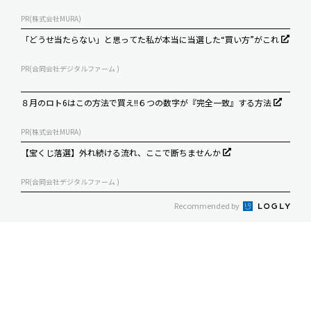
PR(株式会社MURA)
「どうせ当たらない」と思ってた私が本当に当選した“買い方”がこれ
PR(合同会社デジタルファーム )
８月のロト6はこの方法で買え!!６つの数字が『完全一致』する方法
PR(株式会社MURA)
【宝くじ落選】外れ続ける流れ、ここで断ちませんか
PR(合同会社デジタルファーム )
Recommended by