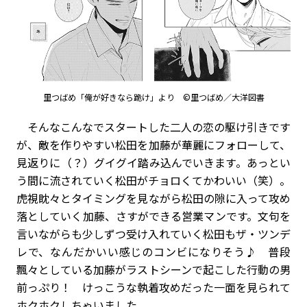
里つばめ「俺が好きなら跪け」より ©里つばめ／大洋図書
そんなこんなでスタートした二人の恋の駆け引きです
が、敵を作りやすい松田を加藤が華麗にフォローして、
見返りに（？）グイグイ踏み込んでいきます。あっとい
う間に流されていく松田がチョロくてかわいい（笑）。
虎視眈々とタイミングを見ながら松田の隙に入って攻め
落としていく加藤、さすができる営業マンです。文句を
言いながらも少しずつ受け入れていく松田もザ・ツンデ
レで、なんだかいい感じのコンビになりそう♪ 普段
飄々としている加藤がラストシーンで起こした行動の男
前っぷり！ けっこうな執着攻めだった一面を見られて
ホクホクしちゃいました。