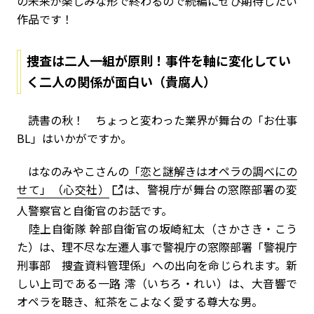
の未来が楽しみな形で終わるので続編にぜひ期待したい
作品です！
捜査は二人一組が原則！事件を軸に変化してい
く二人の関係が面白い（貴腐人）
読書の秋！ ちょっと変わった業界が舞台の「お仕事
BL」はいかがですか。
はなのみやこさんの
「恋と謎解きはオペラの調べにの
せて」（心交社）
は、警視庁が舞台の窓際部署の変
人警察官と自衛官のお話です。
陸上自衛隊 幹部自衛官の坂崎紅太（さかさき・こう
た）は、理不尽な左遷人事で警視庁の窓際部署「警視庁
刑事部 捜査資料管理係」への出向を命じられます。新
しい上司である一路 澪（いちろ・れい）は、大音響で
オペラを聴き、紅茶をこよなく愛する尊大な男。