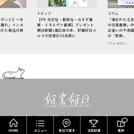
トピック
コラム
レゼント】一木
【PR 光文社・創英社・みすず書
「海をわたる
で踊れ」インタ
房・ミネルヴァ書房】プレゼント
の往復書簡」
起きた再生の群
朝日新聞1面広告の本、好書好日メ
出逢いの不思
ルマガ読者計20名様に
の〝家族〟
PR by 集英社
好書好日は、好奇心旺盛な人々に向けた、人生を豊かにす
HOME
メニュー
気分で探す
る本の情報サイトです。
映画やアート、食などのライフ＆カルチャーを楽しむため