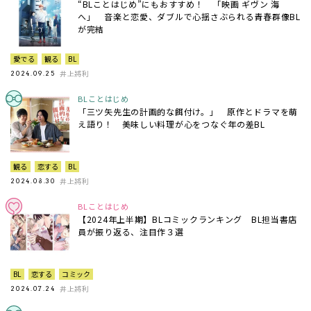
“BLことはじめ”にもおすすめ！ 「映画 ギヴン 海
へ」 音楽と恋愛、ダブルで心揺さぶられる青春群像BL
が完結
愛でる
観る
BL
井上將利
2024.09.25
BLことはじめ
「三ツ矢先生の計画的な餌付け。」 原作とドラマを萌
え語り！ 美味しい料理が心をつなぐ年の差BL
観る
恋する
BL
井上將利
2024.08.30
BLことはじめ
【2024年上半期】BLコミックランキング BL担当書店
員が振り返る、注目作３選
BL
恋する
コミック
井上將利
2024.07.24