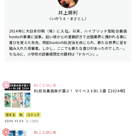
井上將利
（いのうえ・まさとし）
2014年に大日本印刷（株）に入社。以来、ハイブリッド型総合書店
hontoの事業に従事。幼い頃からの漫画好きで出版業界に携われる事に
喜びを覚えた矢先、突如hontoのBL担当を命じられ、新たな世界に足を
踏み入れた若輩者。しかし、ここでも新たな喜びがあったのでした―。
ちなみに、小学校の読書感想文の題材は「ドカベン」。
BLことはじめ
BL担当書店員が選ぶ！ マイベストBL３選【2024年】
恋する
BL
コミック
井上將利
2024.11.28
BLことはじめ