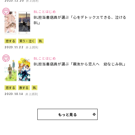
井上將利
2023.12.20
BLことはじめ
BL担当書店員が選ぶ「心をデトックスできる、泣ける
BL」
恋する
笑う・泣く
BL
井上將利
2023.11.22
BLことはじめ
BL担当書店員が選ぶ「親友から恋人へ 幼なじみBL」
恋する
旅する
BL
井上將利
2023.10.18
もっと見る