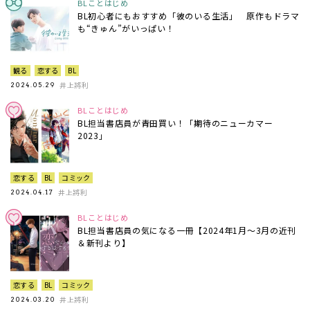
BLことはじめ
BL初心者にもおすすめ「彼のいる生活」 原作もドラマ
も“きゅん”がいっぱい！
観る
恋する
BL
井上將利
2024.05.29
BLことはじめ
BL担当書店員が青田買い！「期待のニューカマー
2023」
恋する
BL
コミック
井上將利
2024.04.17
BLことはじめ
BL担当書店員の気になる一冊【2024年1月〜3月の近刊
＆新刊より】
恋する
BL
コミック
井上將利
2024.03.20