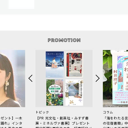
トピック
コラム
レゼント】一木
【PR 光文社・創英社・みすず書
「海をわたる
で踊れ」インタ
房・ミネルヴァ書房】プレゼント
の往復書簡」