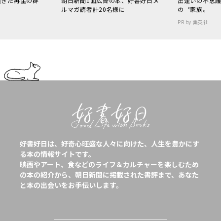
起きた再生の群
朝日新聞1面広告の本、好書好日メ
出逢いの不思
ルマガ読者計20名様に
の〝家族〟
PR by 集英社
好書好日は、好奇心旺盛な人々に向けた、人生を豊かにす
る本の情報サイトです。
映画やアート、食などのライフ＆カルチャーを楽しむため
の本の紹介から、朝日新聞に掲載された書評まで、あなた
と本の出会いをお手伝いします。