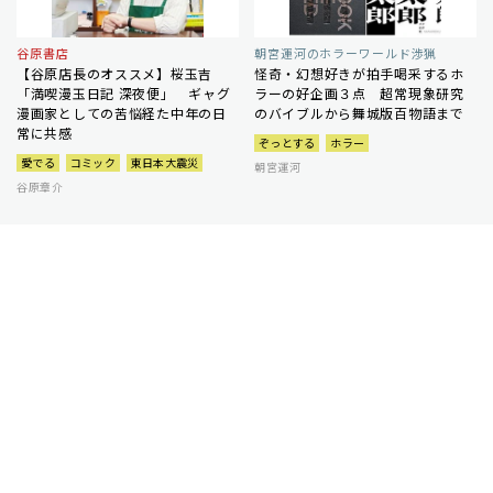
谷原書店
朝宮運河のホラーワールド渉猟
【谷原店長のオススメ】桜玉吉
怪奇・幻想好きが拍手喝采するホ
「満喫漫玉日記 深夜便」 ギャグ
ラーの好企画３点 超常現象研究
漫画家としての苦悩経た中年の日
のバイブルから舞城版百物語まで
常に共感
ぞっとする
ホラー
愛でる
コミック
東日本大震災
朝宮運河
谷原章介