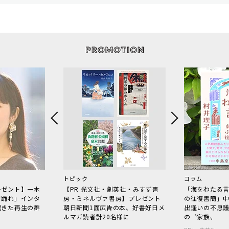
トピック
コラム
レゼント】一木
【PR 光文社・創英社・みすず書
「海をわたる
で踊れ」インタ
房・ミネルヴァ書房】プレゼント
の往復書簡」
起きた再生の群
朝日新聞1面広告の本、好書好日メ
出逢いの不思
ルマガ読者計20名様に
の〝家族〟