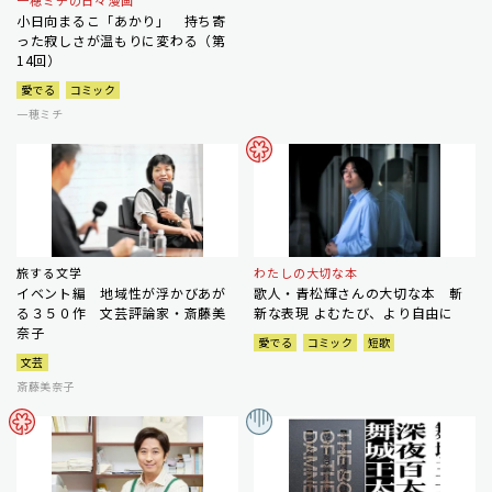
一穂ミチの日々漫画
小日向まるこ「あかり」 持ち寄
った寂しさが温もりに変わる（第
14回）
愛でる
コミック
一穂ミチ
旅する文学
わたしの大切な本
イベント編 地域性が浮かびあが
歌人・青松輝さんの大切な本 斬
る３５０作 文芸評論家・斎藤美
新な表現 よむたび、より自由に
奈子
愛でる
コミック
短歌
文芸
斎藤美奈子