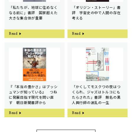
「私たちが、地球に住めなく
「オリジン・ストーリー」書
なる前に」書評 国家超えた
評 宇宙史の中で人間の存在
大きな集合体が重要
考える
Read
Read
『「本当の豊かさ」はブッシ
「かくしてモスクワの夜はつ
ュマンが知っている』 つね
くられ、ジャズはトルコにも
に発展目指す現代を問い直
たらされた」書評 無名の黒
す 朝日新聞書評から
人興行師の波乱の一生
Read
Read