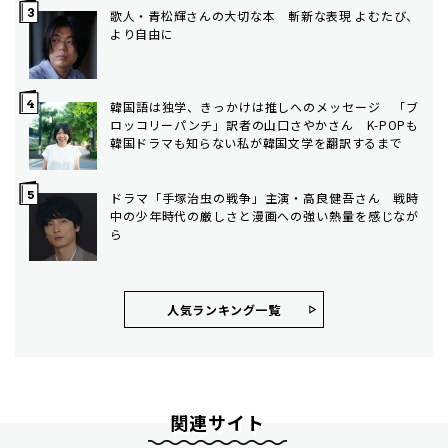
歌人・青松輝さんの大切な本 斬新な表現 よむたび、
より自由に
韓国語は独学、きっかけは推しへのメッセージ 「ブ
ロッコリーパンチ」訳者の山口さやかさん K-POPも
韓国ドラマも知らない私が韓国文学を翻訳するまで
ドラマ「手塚治虫の戦争」主演・高良健吾さん 戦時
中の少年時代の厳しさと漫画への強い熱量を感じなが
ら
人気ランキング⼀覧
関連サイト