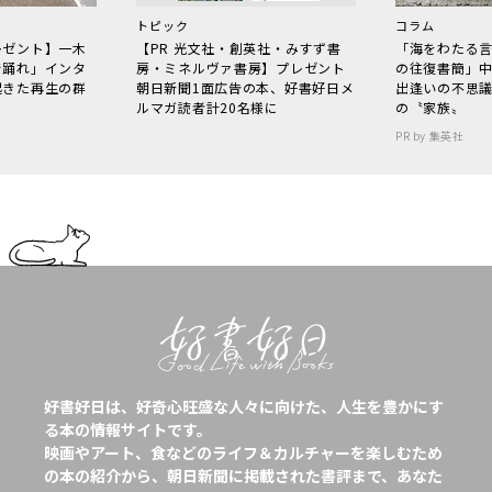
トピック
コラム
レゼント】一木
【PR 光文社・創英社・みすず書
「海をわたる
で踊れ」インタ
房・ミネルヴァ書房】プレゼント
の往復書簡」
起きた再生の群
朝日新聞1面広告の本、好書好日メ
出逢いの不思
ルマガ読者計20名様に
の〝家族〟
PR by 集英社
好書好日は、好奇心旺盛な人々に向けた、人生を豊かにす
る本の情報サイトです。
映画やアート、食などのライフ＆カルチャーを楽しむため
の本の紹介から、朝日新聞に掲載された書評まで、あなた