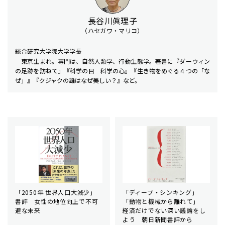
長谷川眞理子
（ハセガワ・マリコ）
総合研究大学院大学学長
東京生まれ。専門は、自然人類学、行動生態学。著書に『ダーウィン
の足跡を訪ねて』『科学の目 科学の心』『生き物をめぐる４つの「な
ぜ」』『クジャクの雄はなぜ美しい？』など。
「2050年 世界人口大減少」
「ディープ・シンキング」
書評 女性の地位向上で不可
「動物と機械から離れて」
避な未来
経済だけでない深い議論をし
よう 朝日新聞書評から