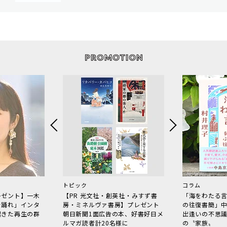
トピック
コラム
レゼント】一木
【PR 光文社・創英社・みすず書
「海をわたる
で踊れ」インタ
房・ミネルヴァ書房】プレゼント
の往復書簡」
起きた再生の群
朝日新聞1面広告の本、好書好日メ
出逢いの不思
ルマガ読者計20名様に
の〝家族〟