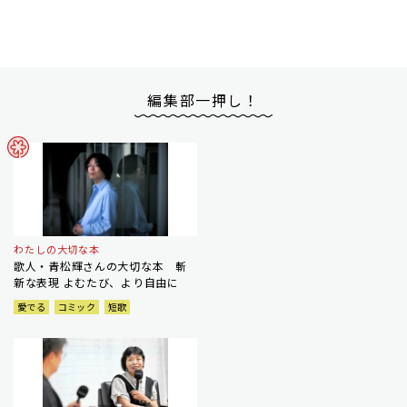
編集部一押し！
わたしの大切な本
歌人・青松輝さんの大切な本 斬
新な表現 よむたび、より自由に
愛でる
コミック
短歌