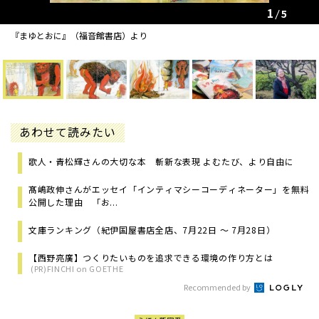
1
5
『まゆとおに』（福音館書店）より
あわせて読みたい
歌人・青松輝さんの大切な本 斬新な表現 よむたび、より自由に
髙嶋政伸さんがエッセイ「インティマシーコーディネーター」を無料
公開した理由 「お...
文庫ランキング（紀伊国屋書店全店、7月22日 ～ 7月28日）
【西野亮廣】つくりたいものを追求できる環境の作り方とは
(PR)FINCHI on GOETHE
Recommended by