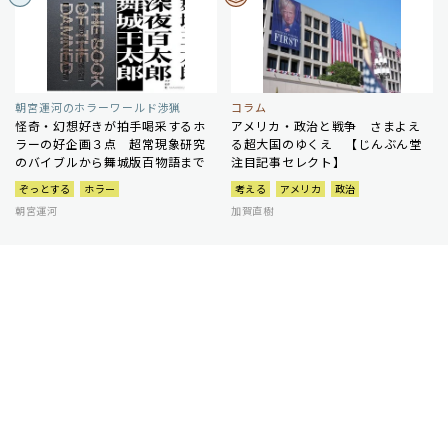
朝宮運河のホラーワールド渉猟
コラム
怪奇・幻想好きが拍手喝采するホ
アメリカ・政治と戦争 さまよえ
ラーの好企画３点 超常現象研究
る超大国のゆくえ 【じんぶん堂
のバイブルから舞城版百物語まで
注目記事セレクト】
ぞっとする
ホラー
考える
アメリカ
政治
朝宮運河
加賀直樹