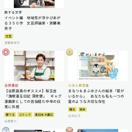
旅する文学
イベント編 地域性が浮かびあが
る３５０作 文芸評論家・斎藤美
奈子
文芸
斎藤美奈子
谷原書店
えほん新定番
【谷原店長のオススメ】桜玉吉
まなつ＆まふゆさんの絵本「君が
「満喫漫玉日記 深夜便」 ギャグ
いるから」 あなたも私も一つの
漫画家としての苦悩経た中年の日
星のような大切な存在
常に共感
贈る
絵本
愛でる
コミック
東日本大震災
石井広子
谷原章介