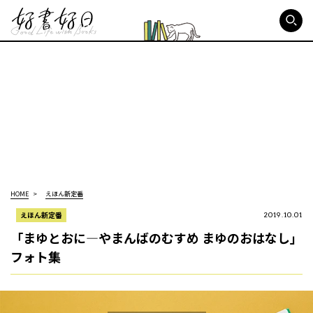
好書好日
HOME
えほん新定番
えほん新定番
2019.10.01
「まゆとおに―やまんばのむすめ まゆのおはなし」
フォト集