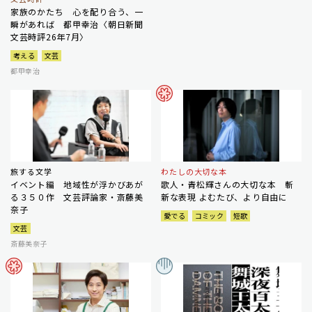
家族のかたち 心を配り合う、一
瞬があれば 都甲幸治〈朝日新聞
文芸時評26年7月〉
考える
文芸
都甲幸治
旅する文学
わたしの大切な本
イベント編 地域性が浮かびあが
歌人・青松輝さんの大切な本 斬
る３５０作 文芸評論家・斎藤美
新な表現 よむたび、より自由に
奈子
愛でる
コミック
短歌
文芸
斎藤美奈子