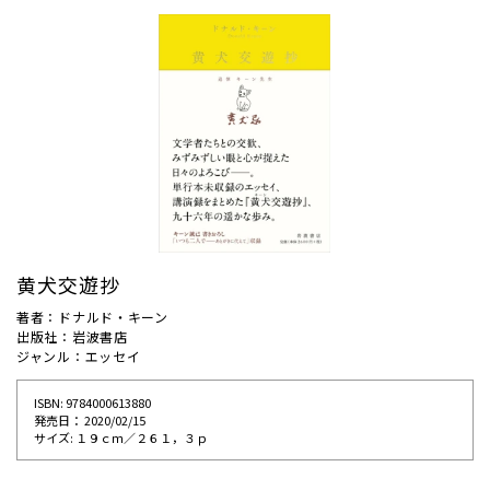
黄犬交遊抄
著者：ドナルド・キーン
出版社：岩波書店
ジャンル：エッセイ
ISBN: 9784000613880
発売⽇： 2020/02/15
サイズ: １９ｃｍ／２６１，３ｐ