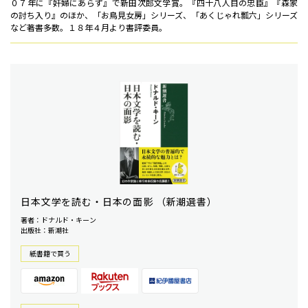
０７年に『奸婦にあらず』で新田次郎文学賞。『四十八人目の忠臣』『森家
の討ち入り』のほか、「お鳥見女房」シリーズ、「あくじゃれ瓢六」シリーズ
など著書多数。１８年４月より書評委員。
日本文学を読む・日本の面影 （新潮選書）
著者：ドナルド・キーン
出版社：新潮社
紙書籍で買う