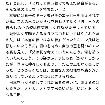
だ」と記し、「どれほど書き続けてもまだ余白がある、
そんな紙のような心を持ちたい」と。
本書には養子のキーン誠己氏のエッセーも添えられて
いる。二人の出会いから心を通わせてゆくさま、日々の
暮らしの中の姿は微笑ましく哀愁がただよっている。
「愛想よく笑顔でふるまうマスコミにもてはやされた頃
の父」は「本当の僕ではない僕」だったとキーン氏は述
懐していたそうだ。背中を丸めて自分の墓を見つめてい
る姿を見て、「父は何を考えていたのだろう。何を祈っ
ていたのだろう。その姿はあまりにも哀（かな）しかっ
たが、同時に神々しくもあり、またこの上もなく美しか
った」とつづるくだりは、柔和な人の孤独な旅路を浮き
彫りにしているようではっとさせられる。
日本を心から愛してくれた著者の思いに、応えるのは
私たちだ。人と人、人と文学――出会いが愛（いと）おしく
なる二冊。
◇