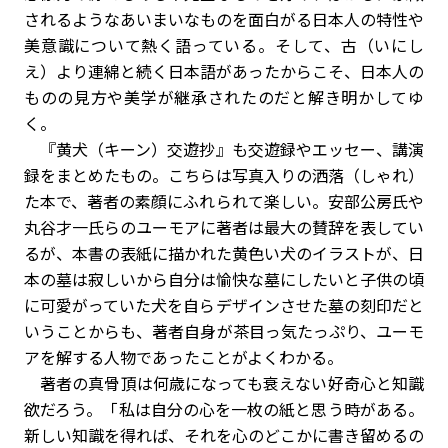
されるようなあいまいなものを面白がる日本人の特性や
美意識について熱く語っている。そして、古（いにし
え）より連綿と続く日本語があったからこそ、日本人の
ものの見方や美学が継承されたのだと解き明かしてゆ
く。
『黄犬（キーン）交遊抄』も交遊録やエッセー、講演
録をまとめたもの。こちらは写真入りの洒落（しゃれ）
た本で、著者の素顔にふれられて楽しい。安部公房氏や
丸谷才一氏らのユーモアに著者は最大の賛辞を表してい
るが、本書の表紙に描かれた黄色い犬のイラストが、日
本の墓は寂しいから自分は愉快な墓にしたいと子供の頃
に可愛がっていた犬を自らデザインさせた墓の刻印だと
いうことからも、著者自身が茶目っ気たっぷり、ユーモ
アを解する人物であったことがよくわかる。
著者の真骨頂は何歳になっても衰えない好奇心と知識
欲だろう。「私は自分の心を一枚の紙と思う時がある。
新しい知識を得れば、それを心のどこかに書き留めるの