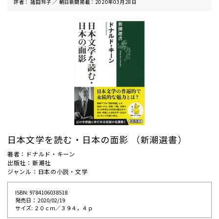
評者： 諸田玲子 ／ 朝⽇新聞掲載：2020年03月28日
日本文学を読む・日本の面影 （新潮選書）
著者：ドナルド・キーン
出版社：新潮社
ジャンル：日本の小説・文学
ISBN: 9784106038518
発売⽇： 2020/02/19
サイズ: ２０ｃｍ／３９４，４ｐ