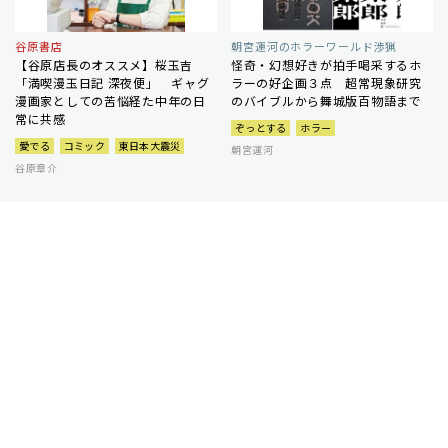
谷原書店
朝宮運河のホラーワールド渉猟
【谷原店長のオススメ】桜玉吉
怪奇・幻想好きが拍手喝采するホ
「満喫漫玉日記 深夜便」 ギャグ
ラーの好企画３点 超常現象研究
漫画家としての苦悩経た中年の日
のバイブルから舞城版百物語まで
常に共感
ぞっとする
ホラー
愛でる
コミック
東日本大震災
朝宮運河
谷原章介