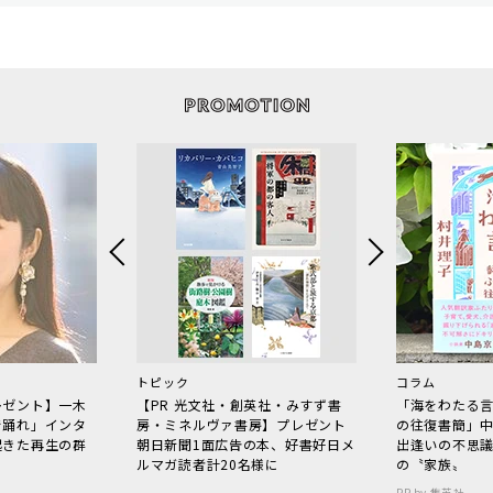
トピック
コラム
レゼント】一木
【PR 光文社・創英社・みすず書
「海をわたる
で踊れ」インタ
房・ミネルヴァ書房】プレゼント
の往復書簡」
起きた再生の群
朝日新聞1面広告の本、好書好日メ
出逢いの不思
ルマガ読者計20名様に
の〝家族〟
PR by 集英社