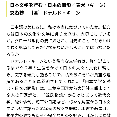
日本文学を読む・日本の面影／黄犬（キーン）
交遊抄 ［著］ドナルド・キーン
日本語の美しさに、私は本当に気づいていたか。私た
ちは日本の文化や文学に誇りを抱き、大切にしている
か。グローバル化の波に流され、目先のことにとらわれ
て長く継承してきた宝物をないがしろにしてはいないだ
ろうか。
ドナルド・キーンという稀有な文学者は、昨年逝去す
るまで９６年の生涯をかけて日本の人々と文化に親し
み、文学を研究し語ることで、私たちにそれが貴重な遺
産であることを再認識させてくれた。『日本文学を読
む・日本の面影』は、二葉亭四迷から大江健三郎まで４
９人の作家論と、『源氏物語』からはじまって近代文
学、能や俳句、随筆や日記など、様々な角度から日本文
学について語った名講義の数々を収録。本書で著者は、
想像力の源でもある不完全なものを好み、ぼかしに象徴