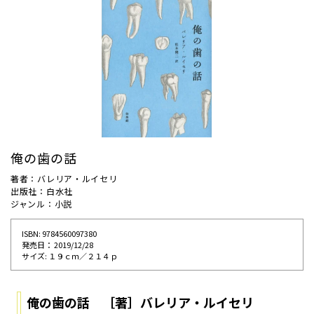
俺の歯の話
著者：バレリア・ルイセリ
出版社：白水社
ジャンル：小説
ISBN: 9784560097380
発売⽇： 2019/12/28
サイズ: １９ｃｍ／２１４ｐ
俺の歯の話 ［著］バレリア・ルイセリ