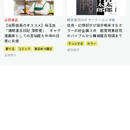
谷原書店
朝宮運河のホラーワールド渉猟
【谷原店長のオススメ】桜玉吉
怪奇・幻想好きが拍手喝采するホ
「満喫漫玉日記 深夜便」 ギャグ
ラーの好企画３点 超常現象研究
漫画家としての苦悩経た中年の日
のバイブルから舞城版百物語まで
常に共感
ぞっとする
ホラー
愛でる
コミック
東日本大震災
朝宮運河
谷原章介