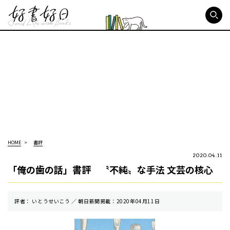
好書好日
HOME
書評
2020.04.11
「俺の歯の話」書評 〝不純〟な手法 文芸の核心
評者： いとうせいこう ／ 朝⽇新聞掲載：2020年04月11日