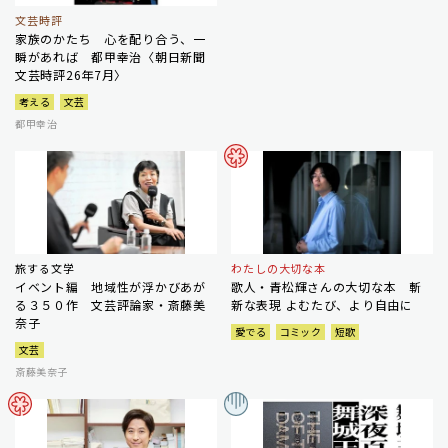
文芸時評
家族のかたち 心を配り合う、一
瞬があれば 都甲幸治〈朝日新聞
文芸時評26年7月〉
考える
文芸
都甲幸治
旅する文学
わたしの大切な本
イベント編 地域性が浮かびあが
歌人・青松輝さんの大切な本 斬
る３５０作 文芸評論家・斎藤美
新な表現 よむたび、より自由に
奈子
愛でる
コミック
短歌
文芸
斎藤美奈子