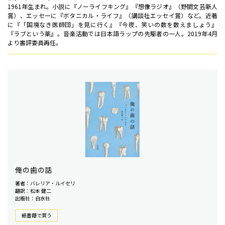
1961年生まれ。小説に『ノーライフキング』『想像ラジオ』（野間文芸新人
賞）、エッセーに『ボタニカル・ライフ』（講談社エッセイ賞）など。近著
に『「国境なき医師団」を見に行く』『今夜、笑いの数を数えましょう』
『ラブという薬』。音楽活動では日本語ラップの先駆者の一人。2019年4月
より書評委員再任。
俺の歯の話
著者：バレリア・ルイセリ
翻訳：松本 健二
出版社：白水社
紙書籍で買う