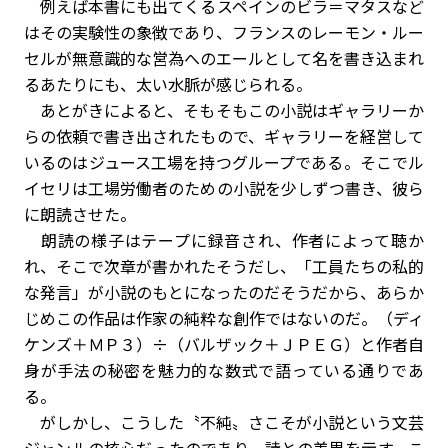
例えば本書にも出てくるスペインのビラ＝マタスなど
はその実験性の象徴であり、フランスのレーモン・ルー
セルが無意識的な営為へのエールとして名を書き込まれ
るあたりにも、太い水脈が感じられる。
あとがきによると、そもそもこの小説はギャラリーか
らの依頼で書き出されたもので、ギャラリーを経営して
いるのはジュース工場を持つグループである。そこでル
イセリは工場労働者のための小説を少しずつ書き、彼ら
に朗読させた。
朗読の様子はテープに録音され、作者によって聴か
れ、そこで次章が書かれたそうだし、「工員たちの私的
な発言」が小説のもとになったのだそうだから、あらか
じめこの作品は作家の純粋な創作ではないのだ。（ディ
ケンズ＋ＭＰ３）÷（バルザック＋ＪＰＥＧ）と作者自
身が手法の秘密を魅力的な数式で語っている通りであ
る。
がしかし、こうした〝不純〟さこそが小説という文芸