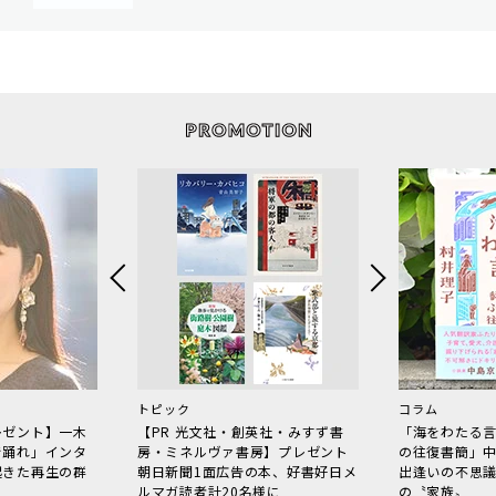
トピック
コラム
レゼント】一木
【PR 光文社・創英社・みすず書
「海をわたる
で踊れ」インタ
房・ミネルヴァ書房】プレゼント
の往復書簡」
起きた再生の群
朝日新聞1面広告の本、好書好日メ
出逢いの不思
ルマガ読者計20名様に
の〝家族〟