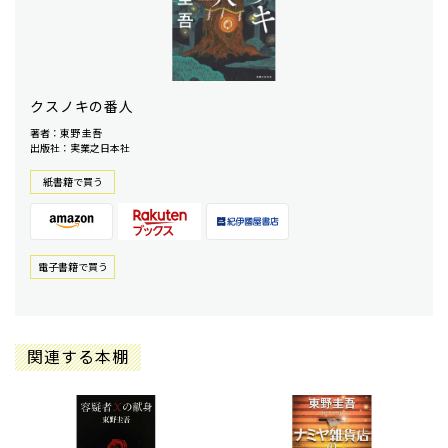
クスノキの番人
著者：東野 圭吾
出版社：実業之日本社
紙書籍で買う
電⼦書籍で買う
関連する本棚