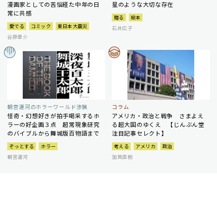
漫画家としての苦悩経た中年の日
星のような大切な存在
常に共感
贈る
絵本
愛でる
コミック
東日本大震災
石井広子
谷原章介
朝宮運河のホラーワールド渉猟
コラム
怪奇・幻想好きが拍手喝采するホ
アメリカ・政治と戦争 さまよえ
ラーの好企画３点 超常現象研究
る超大国のゆくえ 【じんぶん堂
のバイブルから舞城版百物語まで
注目記事セレクト】
ぞっとする
ホラー
考える
アメリカ
政治
朝宮運河
加賀直樹