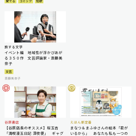
愛でる
コミック
短歌
旅する文学
イベント編 地域性が浮かびあが
る３５０作 文芸評論家・斎藤美
奈子
文芸
斎藤美奈子
谷原書店
えほん新定番
【谷原店長のオススメ】桜玉吉
まなつ＆まふゆさんの絵本「君が
「満喫漫玉日記 深夜便」 ギャグ
いるから」 あなたも私も一つの