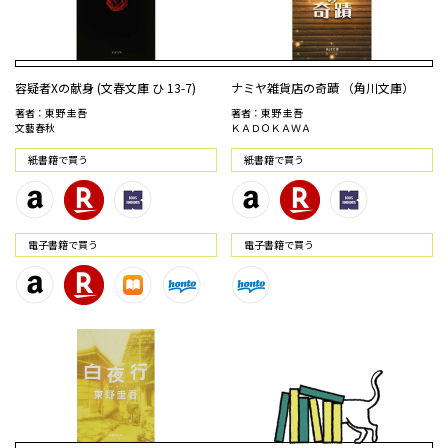
容疑者Xの献身 (文春文庫 ひ 13-7)
ナミヤ雑貨店の奇蹟 （角川文庫）
著者：東野 圭吾
著者：東野 圭吾
文藝春秋
ＫＡＤＯＫＡＷＡ
紙書籍で買う
紙書籍で買う
電⼦書籍で買う
電⼦書籍で買う