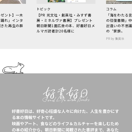
トピック
コラム
レゼント】一木
【PR 光文社・創英社・みすず書
「海をわたる
で踊れ」インタ
房・ミネルヴァ書房】プレゼント
の往復書簡」
起きた再生の群
朝日新聞1面広告の本、好書好日メ
出逢いの不思
ルマガ読者計20名様に
の〝家族〟
PR by 集英社
好書好日は、好奇心旺盛な人々に向けた、人生を豊かにす
る本の情報サイトです。
映画やアート、食などのライフ＆カルチャーを楽しむため
の本の紹介から、朝日新聞に掲載された書評まで、あなた