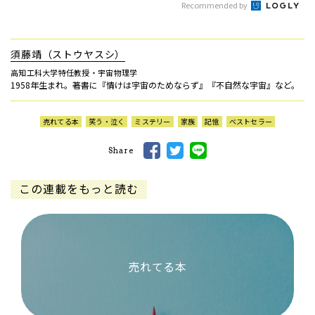
Recommended by
須藤靖（ストウヤスシ）
高知工科大学特任教授・宇宙物理学
1958年生まれ。著書に『情けは宇宙のためならず』『不自然な宇宙』など。
売れてる本
笑う・泣く
ミステリー
家族
記憶
ベストセラー
Share
この連載をもっと読む
売れてる本