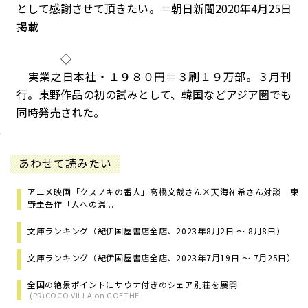
として感謝させて頂きたい。＝朝日新聞2020年4月25日
掲載
◇
実業之日本社・１９８０円＝３刷１９万部。３月刊
行。東野作品の初の試みとして、韓国などアジア圏でも
同時発売された。
あわせて読みたい
アニメ映画「クスノキの番人」高橋文哉さん×天海祐希さん対談 東
野圭吾作「人への温...
文庫ランキング（紀伊国屋書店全店、2023年8月2日 ～ 8月8日）
文庫ランキング（紀伊国屋書店全店、2023年7月19日 ～ 7月25日）
全国の絶景ポイントにサウナ付きのシェア別荘を展開
(PR)COCO VILLA on GOETHE