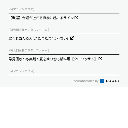
PR(マガジンハウス)
【当選】金運が上がる直前に起こるサイン
PR(合同会社デジタルファーム )
宝くじ当たる人は“たまたま”じゃない?!
PR(合同会社デジタルファーム )
早見優さんも実践！夏を乗り切る鍋料理【クロワッサン】
PR(マガジンハウス)
Recommended by