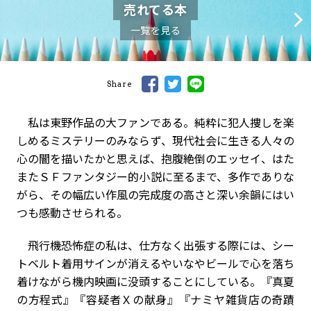
売れてる本
一覧を見る
Share
私は東野作品の大ファンである。純粋に犯人捜しを楽
しめるミステリーのみならず、現代社会に生きる人々の
心の闇を描いたかと思えば、抱腹絶倒のエッセイ、はた
またＳＦファンタジー的小説に至るまで、多作でありな
がら、その幅広い作風の完成度の高さと深い余韻にはい
つも感動させられる。
飛行機恐怖症の私は、仕方なく出張する際には、シー
トベルト着用サインが消えるやいなやビールで心を落ち
着けながら機内映画に没頭することにしている。『真夏
の方程式』『容疑者Ｘの献身』『ナミヤ雑貨店の奇蹟