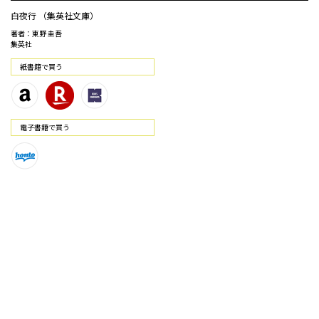
白夜行 （集英社文庫）
著者：東野 圭吾
集英社
紙書籍で買う
電⼦書籍で買う