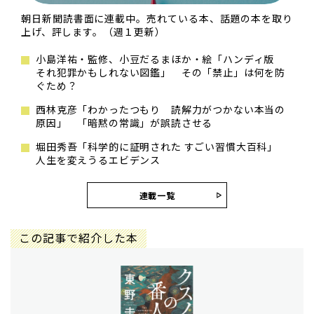
朝日新聞読書面に連載中。売れている本、話題の本を取り
上げ、評します。（週１更新）
小島洋祐・監修、小豆だるまほか・絵「ハンディ版
それ犯罪かもしれない図鑑」 その「禁止」は何を防
ぐため？
西林克彦「わかったつもり 読解力がつかない本当の
原因」 「暗黙の常識」が誤読させる
堀田秀吾「科学的に証明された すごい習慣大百科」
人生を変えうるエビデンス
連載一覧
この記事で紹介した本