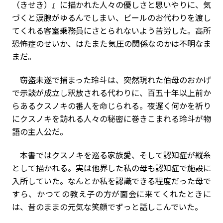
（きせき）』に描かれた人々の優しさと思いやりに、気
づくと涙腺がゆるんでしまい、ビールのお代わりを渡し
てくれる客室乗務員にさとられないよう苦労した。高所
恐怖症のせいか、はたまた気圧の関係なのかは不明なま
まだ。
窃盗未遂で捕まった玲斗は、突然現れた伯母のおかげ
で示談が成立し釈放される代わりに、百五十年以上前か
らあるクスノキの番人を命じられる。夜遅く何かを祈り
にクスノキを訪れる人々の秘密に巻きこまれる玲斗が物
語の主人公だ。
本書ではクスノキを巡る家族愛、そして認知症が縦糸
として描かれる。実は他界した私の母も認知症で施設に
入所していた。なんとか私を認識できる程度だった母で
すら、かつての教え子の方が面会に来てくれたときに
は、昔のままの元気な笑顔でずっと話しこんでいた。