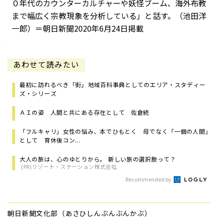
０年代のカウンターカルチャーや妖怪ブーム、海外布教
まで幅広く宗教現象を分析している」と話す。（池田洋
一郎）＝朝日新聞2020年6月24日掲載
あわせて読みたい
最初に訪れるべき「街」――地域百科事典としてのエリア・スタディー
ズ・シリーズ
ＡＩの姿 人間と共にある存在として 佐倉統
「フルキャリ」女性の悩み、本でひもとく 母でなく「一個の人間」
として 育休後コン...
大人の旅は、心のゆとりから。 新しい旅の選択肢って？
(PR)リゾート・ステーション株式会社
Recommended by
朝日新聞文化部（あさひしんぶんぶんかぶ）