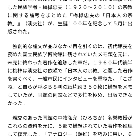
した民族学者・梅棹忠夫（１９２０～２０１０）の宗教
に関する論考をまとめた『梅棹忠夫の「日本人の宗
教」』（淡交社）が、生誕１００年を記念して５月に出
版された。
独創的な論文が並ぶなかで目を引くのは、初代館長を
務めた国立民族学博物館に残されていたメモ類を元に、
未完に終わった著作を追跡した章だ。１９６０年代後半
に梅棹は淡交社の依頼で「日本人の宗教」と題した著作
を書くべく、一般市民にインタビューを重ねた。「こざ
ね」と自らが呼ぶＢ８判の紙片約３５０枚に構想をメモ
していたが、同館の創設などで多忙を極め、出版できな
かった。
親交のあった同館の中牧弘允（ひろちか）名誉教授が
これらの資料を元に、５部で構想されていた著作を推理
して復元した。「アナロジー（類推）を巧みに用い、６