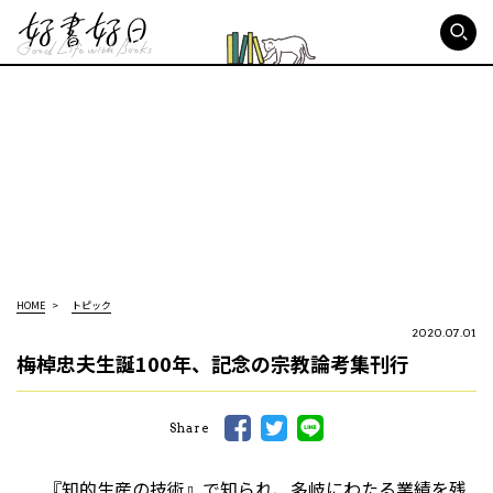
好書好日
HOME
トピック
2020.07.01
梅棹忠夫生誕100年、記念の宗教論考集刊行
Share
『知的生産の技術』で知られ、多岐にわたる業績を残