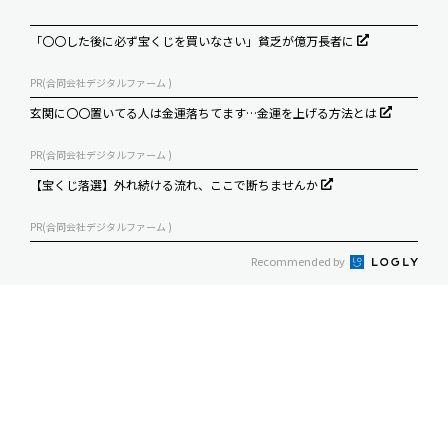
「〇〇した後に必ず宝くじを買いなさい」貧乏が億万長者に
PR(合同会社デジタルファーム )
玄関に〇〇置いてる人は金運落ちてます…金運を上げる方法とは
PR(合同会社デジタルファーム )
【宝くじ落選】外れ続ける流れ、ここで断ちませんか
PR(合同会社デジタルファーム )
Recommended by