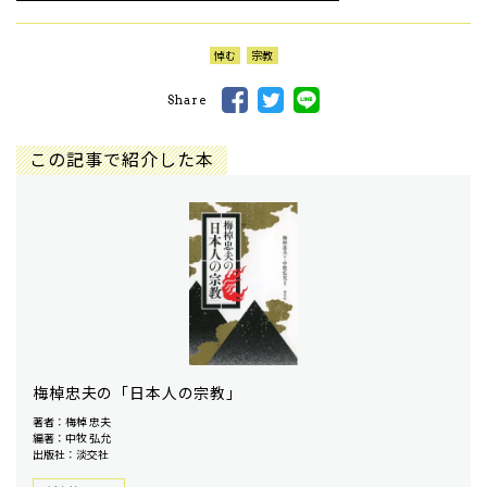
悼む
宗教
Share
この記事で紹介した本
梅棹忠夫の「日本人の宗教」
著者：梅棹 忠夫
編著：中牧 弘允
出版社：淡交社