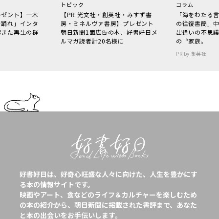
トピック
コラム
レゼント】一木
【PR 光文社・創英社・みすず書
「海をわたる
で踊れ」インタ
房・ミネルヴァ書房】プレゼント
の往復書簡」
起きた再生の群
朝日新聞1面広告の本、好書好日メ
出逢いの不思
ルマガ読者計20名様に
の〝家族〟
PR by 集英社
好書好日は、好奇心旺盛な人々に向けた、人生を豊かにす
る本の情報サイトです。
映画やアート、食などのライフ＆カルチャーを楽しむため
の本の紹介から、朝日新聞に掲載された書評まで、あなた
と本の出会いをお手伝いします。