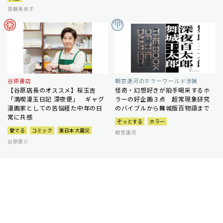
斎藤美奈子
谷原書店
朝宮運河のホラーワールド渉猟
【谷原店長のオススメ】桜玉吉
怪奇・幻想好きが拍手喝采するホ
「満喫漫玉日記 深夜便」 ギャグ
ラーの好企画３点 超常現象研究
漫画家としての苦悩経た中年の日
のバイブルから舞城版百物語まで
常に共感
ぞっとする
ホラー
愛でる
コミック
東日本大震災
朝宮運河
谷原章介