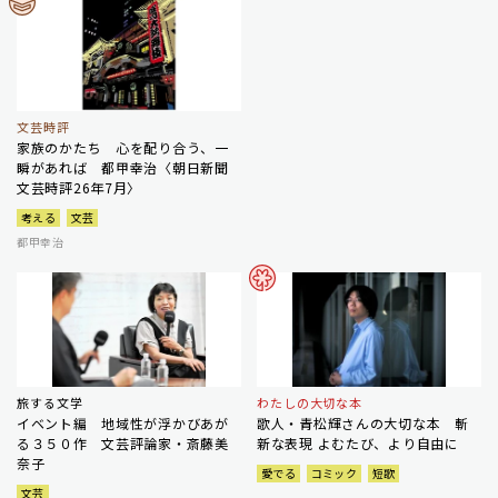
文芸時評
家族のかたち 心を配り合う、一
瞬があれば 都甲幸治〈朝日新聞
文芸時評26年7月〉
考える
文芸
都甲幸治
旅する文学
わたしの大切な本
イベント編 地域性が浮かびあが
歌人・青松輝さんの大切な本 斬
る３５０作 文芸評論家・斎藤美
新な表現 よむたび、より自由に
奈子
愛でる
コミック
短歌
文芸