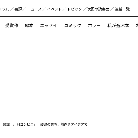
コラム
書評
ニュース
イベント
トピック
次回の読書⾯
連載一覧
好書好日
受賞作
絵本
エッセイ
コミック
ホラー
私が選ぶ本
？
えほん新定番
今めぐりたい児童文学の世界
図鑑の中の小宇宙
雑誌「月刊コンビニ」 岐路の業界、前向きアイデアで