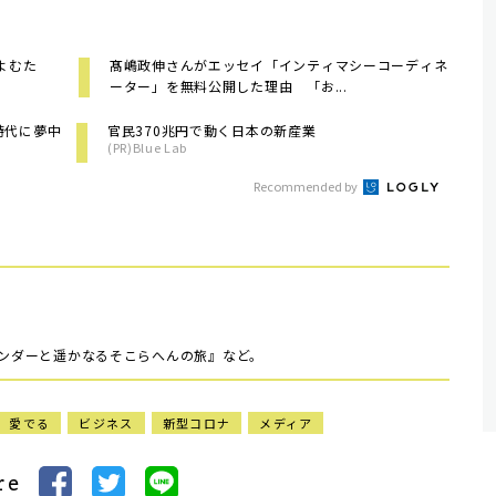
よむた
髙嶋政伸さんがエッセイ「インティマシーコーディネ
ーター」を無料公開した理由 「お...
時代に夢中
官民370兆円で動く日本の新産業
(PR)Blue Lab
Recommended by
ワンダーと遥かなるそこらへんの旅』など。
愛でる
ビジネス
新型コロナ
メディア
re