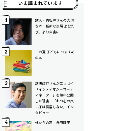
いま読まれています
歌人・青松輝さんの大切
な本 斬新な表現 よむた
び、より自由に
この夏 子どもにおすすめ
の本
髙嶋政伸さんがエッセイ
「インティマシーコーデ
ィネーター」を無料公開
した理由 「おつむの良
い子は長居しない」イン
タビュー
外からの声 澤田瞳子