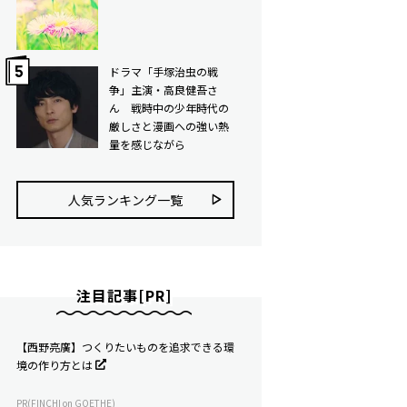
ドラマ「手塚治虫の戦
争」主演・高良健吾さ
ん 戦時中の少年時代の
厳しさと漫画への強い熱
量を感じながら
人気ランキング⼀覧
注目記事[PR]
【西野亮廣】つくりたいものを追求できる環
境の作り方とは
PR(FINCHI on GOETHE)