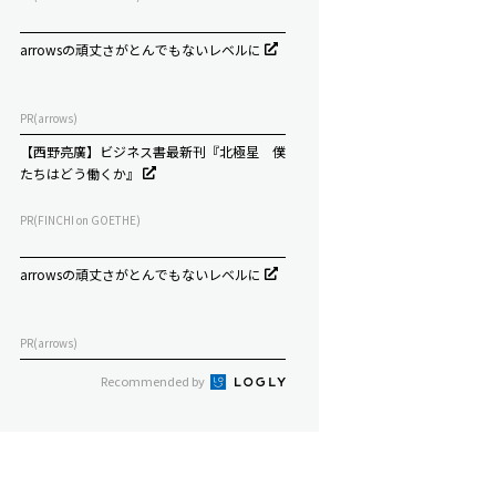
arrowsの頑丈さがとんでもないレベルに
PR(arrows)
【西野亮廣】ビジネス書最新刊『北極星 僕
たちはどう働くか』
PR(FINCHI on GOETHE)
arrowsの頑丈さがとんでもないレベルに
PR(arrows)
Recommended by