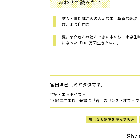
あわせて読みたい
歌人・青松輝さんの大切な本 斬新な表現 
び、より自由に
夏川草介さんの読んできた本たち 小学生
になった「100万回生きたねこ」...
宮田珠己（ミヤタタマキ）
作家・エッセイスト
1964年生まれ。著書に『路上のセンス・オブ・
気になる雑誌を読んでみた
Sha