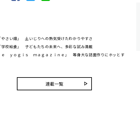
「やさい畑」 土いじりへの熱気受けたわかりやすさ
「学校給食」 子どもたちの未来へ、多彩な試み満載
ｈｅ ｙｏｇｉｓ ｍａｇａｚｉｎｅ」 等身大な誌面作りにホッとす
連載一覧