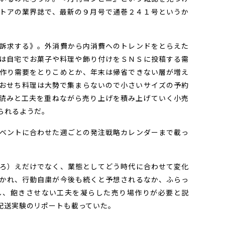
トアの業界誌で、最新の９月号で通巻２４１号というか
訴求する》。外消費から内消費へのトレンドをとらえた
は自宅でお菓子や料理や飾り付けをＳＮＳに投稿する需
作り需要をとりこめとか、年末は帰省できない層が増え
おせち料理は大勢で集まらないので小さいサイズの予約
読みと工夫を重ねながら売り上げを積み上げていく小売
られるようだ。
ベントに合わせた週ごとの発注戦略カレンダーまで載っ
ろ）えだけでなく、業態としてどう時代に合わせて変化
かれ、行動自粛が今後も続くと予想されるなか、ふらっ
し、飽きさせない工夫を凝らした売り場作りが必要と説
配送実験のリポートも載っていた。