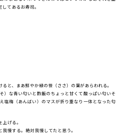
定してあるお寿司。
ると、まあ鮮やか緑の笹（ささ）の葉があらわれる。
そ）な青い匂いと酢飯のちょっと甘くて酸っぱい匂いそ
え塩梅（あんばい）のマスが折り重なり一体となった匂
を上げる。
と我慢する。絶対我慢してたと思う。