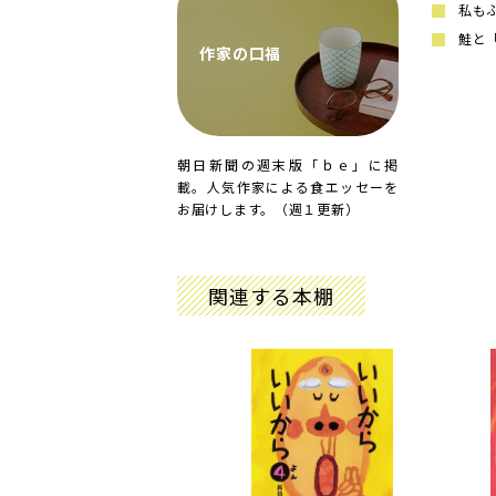
私も
鮭と
作家の口福
朝日新聞の週末版「ｂｅ」に掲
載。人気作家による食エッセーを
お届けします。（週１更新）
関連する本棚