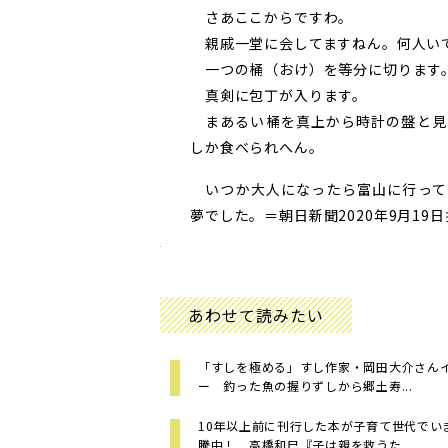
さあここからですわ。
親戚一堂に会してますねん。何人い
一つの桶（おけ）を等分に切ります
真剣に包丁が入ります。
まあるい桶を真上から時計の盤と見
しか食べられへん。
いつか大人になったら富山に行って
夢でした。
＝朝日新聞2020年9月19
あわせて読みたい
「すしを極める」すし作家・岡田大介さん
ー 釣った魚の握りずしから郷土寿...
10年以上前に刊行した本が子育て世代でい
騰中！ 高橋和巳『子は親を救うた...