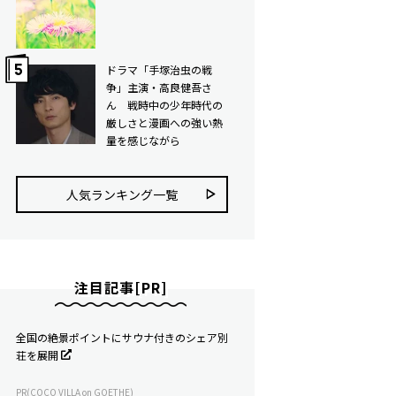
ドラマ「手塚治虫の戦
争」主演・高良健吾さ
ん 戦時中の少年時代の
厳しさと漫画への強い熱
量を感じながら
人気ランキング⼀覧
注目記事[PR]
全国の絶景ポイントにサウナ付きのシェア別
荘を展開
PR(COCO VILLA on GOETHE)