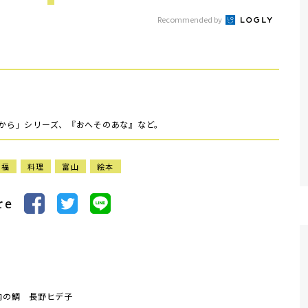
Recommended by
いから」シリーズ、『おへそのあな』など。
口福
料理
富山
絵本
re
内の鯛 長野ヒデ子