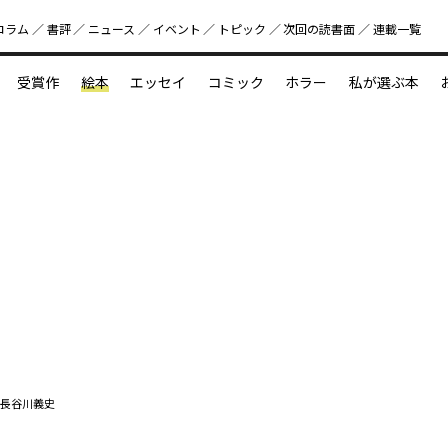
コラム
書評
ニュース
イベント
トピック
次回の読書⾯
連載一覧
好書好日
受賞作
絵本
エッセイ
コミック
ホラー
私が選ぶ本
？
えほん新定番
今めぐりたい児童文学の世界
図鑑の中の小宇宙
長谷川義史