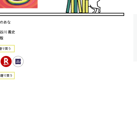
のあな
谷川 義史
版
籍で買う
書籍で買う