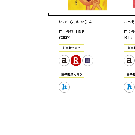
いいからいいから ４
おへそ
作：長谷川 義史
作：長
絵本館
ＢＬ出
紙書籍で買う
紙書
電⼦書籍で買う
電⼦