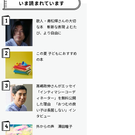
いま読まれています
歌人・青松輝さんの大切
な本 斬新な表現 よむた
び、より自由に
この夏 子どもにおすすめ
の本
髙嶋政伸さんがエッセイ
「インティマシーコーデ
ィネーター」を無料公開
した理由 「おつむの良
い子は長居しない」イン
タビュー
外からの声 澤田瞳子