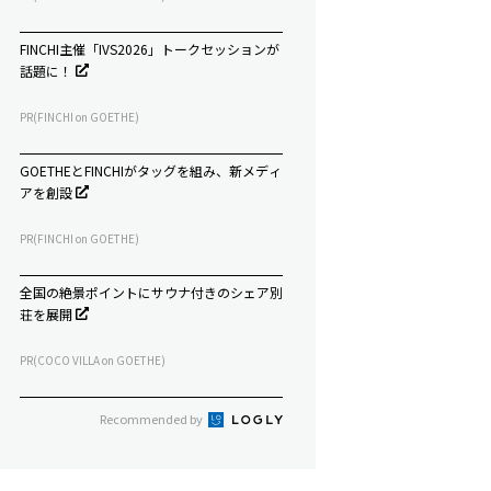
FINCHI主催「IVS2026」トークセッションが
話題に！
PR(FINCHI on GOETHE)
GOETHEとFINCHIがタッグを組み、新メディ
アを創設
PR(FINCHI on GOETHE)
全国の絶景ポイントにサウナ付きのシェア別
荘を展開
PR(COCO VILLA on GOETHE)
Recommended by