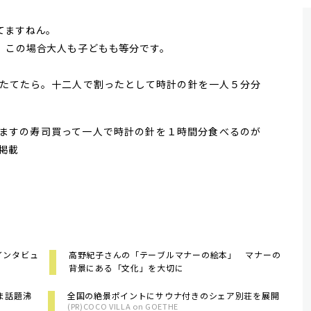
てますねん。
。この場合大人も子どもも等分です。
たてたら。十二人で割ったとして時計の針を一人５分分
ますの寿司買って一人で時計の針を１時間分食べるのが
日掲載
インタビュ
高野紀子さんの「テーブルマナーの絵本」 マナーの
背景にある「文化」を大切に
ま話題沸
全国の絶景ポイントにサウナ付きのシェア別荘を展開
(PR)COCO VILLA on GOETHE