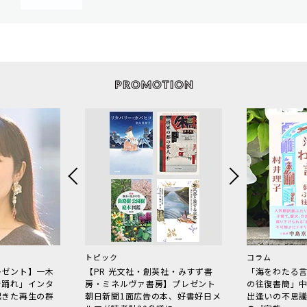
トピック
コラム
レゼント】一木
【PR 光文社・創英社・みすず書
「海をわたる
で踊れ」インタ
房・ミネルヴァ書房】プレゼント
の往復書簡」
起きた再生の群
朝日新聞1面広告の本、好書好日メ
出逢いの不思