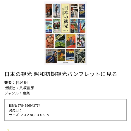
日本の観光 昭和初期観光パンフレットに見る
著者：谷沢 明
出版社：八坂書房
ジャンル：産業
ISBN: 9784896942774
発売⽇：
サイズ: ２３ｃｍ／３０９ｐ