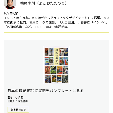
横尾忠則（よこおただのり）
現代美術家
１９３６年生まれ。６０年代からグラフィックデザイナーとして活躍、８０
年に画家に転向。画集に「赤の魔笛」「人工庭園」、著書に「インドへ」
「名画感応術」など。２００９年より書評委員。
日本の観光 昭和初期観光パンフレットに見る
著者：谷沢 明
出版社：八坂書房
紙書籍で買う