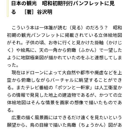
日本の観光 昭和初期刊行パンフレットに見
る ［著］谷沢明
こういう本は一体誰が読む（見る）のだろう？ 昭和
初期の観光パンフレットに掲載されている立体絵地図
がそれ。子供の頃、お寺に行くと見かけた掛軸（かけじ
く）や絵馬に、天の一角から俯瞰（ふかん）で一望した
ように地獄極楽図が描かれていたのをふと連想してしま
った。
現在はドローンによって大自然や都市や廃虚などを上
空から俯瞰しながらバーチャルに眺望することができ
る。またテレビ番組の「ポツンと一軒家」は人工衛星か
らの情報で発見した地上の建造物であるが、かつての立
体絵地図はそんな情景を画家の想像で描いたものであ
る。
広重の描く風景画にはできるだけ遠くを見たいという
願望から、鳥の目線で描いた鳥瞰（ちょうかん）図があ