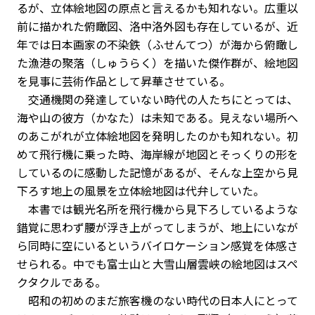
るが、立体絵地図の原点と言えるかも知れない。広重以
前に描かれた俯瞰図、洛中洛外図も存在しているが、近
年では日本画家の不染鉄（ふせんてつ）が海から俯瞰し
た漁港の聚落（しゅうらく）を描いた傑作群が、絵地図
を見事に芸術作品として昇華させている。
交通機関の発達していない時代の人たちにとっては、
海や山の彼方（かなた）は未知である。見えない場所へ
のあこがれが立体絵地図を発明したのかも知れない。初
めて飛行機に乗った時、海岸線が地図とそっくりの形を
しているのに感動した記憶があるが、そんな上空から見
下ろす地上の風景を立体絵地図は代弁していた。
本書では観光名所を飛行機から見下ろしているような
錯覚に思わず腰が浮き上がってしまうが、地上にいなが
ら同時に空にいるというバイロケーション感覚を体感さ
せられる。中でも富士山と大雪山層雲峡の絵地図はスペ
クタクルである。
昭和の初めのまだ旅客機のない時代の日本人にとって