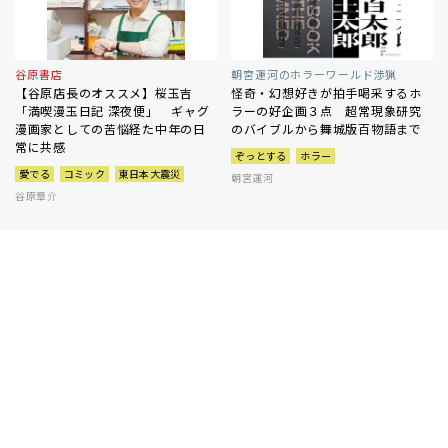
谷原書店
朝宮運河のホラーワールド渉猟
【谷原店長のオススメ】桜玉吉
怪奇・幻想好きが拍手喝采するホ
「満喫漫玉日記 深夜便」 ギャグ
ラーの好企画３点 超常現象研究
漫画家としての苦悩経た中年の日
のバイブルから舞城版百物語まで
常に共感
ぞっとする
ホラー
愛でる
コミック
東日本大震災
朝宮運河
谷原章介