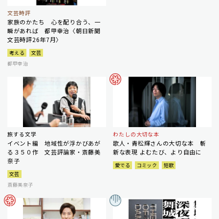
文芸時評
家族のかたち 心を配り合う、一
瞬があれば 都甲幸治〈朝日新聞
文芸時評26年7月〉
考える
文芸
都甲幸治
旅する文学
わたしの大切な本
イベント編 地域性が浮かびあが
歌人・青松輝さんの大切な本 斬
る３５０作 文芸評論家・斎藤美
新な表現 よむたび、より自由に
奈子
愛でる
コミック
短歌
文芸
斎藤美奈子