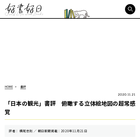
好書好日
HOME
書評
2020.11.21
「日本の観光」書評 俯瞰する立体絵地図の超常感
覚
評者： 横尾忠則 ／ 朝⽇新聞掲載：2020年11月21日