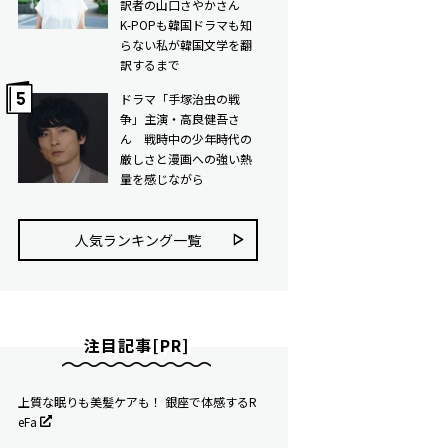
訳者の山口さやかさん
K-POPも韓国ドラマも知
らない私が韓国文学を翻
訳するまで
ドラマ「手塚治虫の戦
争」主演・高良健吾さ
ん 戦時中の少年時代の
厳しさと漫画への強い熱
量を感じながら
人気ランキング⼀覧
注目記事[PR]
上質な眠りも美髪ケアも！ 銀座で体感するR
eFa