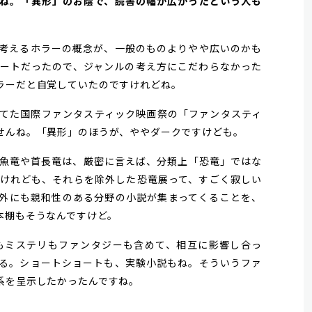
ね。「異形」のお蔭で、読書の幅が広がったという人も
考えるホラーの概念が、一般のものよりやや広いのかも
ートだったので、ジャンルの考え方にこだわらなかった
ラーだと自覚していたのですけれどね。
てた国際ファンタスティック映画祭の「ファンタスティ
せんね。「異形」のほうが、ややダークですけども。
魚竜や首長竜は、厳密に言えば、分類上「恐竜」ではな
けれども、それらを除外した恐竜展って、すごく寂しい
外にも親和性のある分野の小説が集まってくることを、
本棚もそうなんですけど。
もミステリもファンタジーも含めて、相互に影響し合っ
る。ショートショートも、実験小説もね。そういうファ
系を呈示したかったんですね。