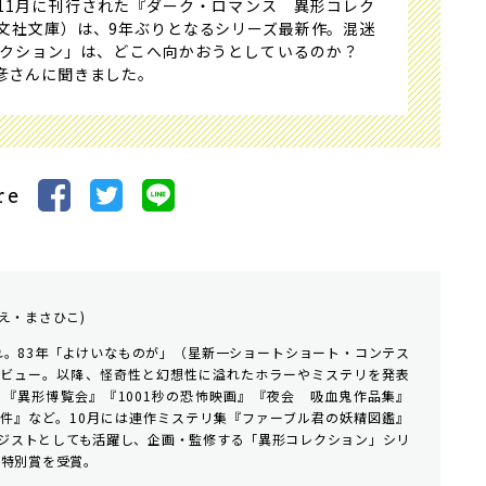
11月に刊行された『ダーク・ロマンス 異形コレク
光文社文庫）は、9年ぶりとなるシリーズ最新作。混迷
レクション」は、どこへ向かおうとしているのか？
彦さんに聞きました。
re
え・まさひこ)
まれ。83年「よけいなものが」（星新一ショートショート・コンテス
デビュー。以降、怪奇性と幻想性に溢れたホラーやミステリを発表
『異形博覧会』『1001秒の恐怖映画』『夜会 吸血鬼作品集』
件』など。10月には連作ミステリ集『ファーブル君の妖精図鑑』
ジストとしても活躍し、企画・監修する「異形コレクション」シリ
賞特別賞を受賞。