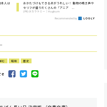
日本人は
おかたづけもできる点がうれしい！ 動物の鳴き声や
セリフが盛りだくさんの「アニア ...
(PR)タカラトミー｜Hugkum
Recommended by
）
悼む
昭和
歴史
re