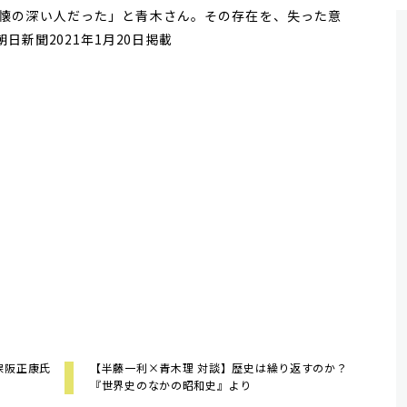
懐の深い人だった」と青木さん。その存在を、失った意
朝日新聞2021年1月20日掲載
保阪正康氏
【半藤一利×青木理 対談】歴史は繰り返すのか？
『世界史のなかの昭和史』より