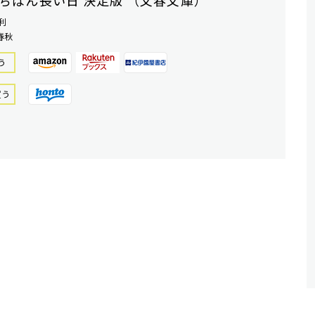
ちばん長い日 決定版 （文春文庫）
利
春秋
う
買う