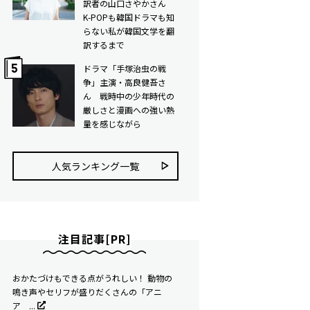
訳者の山口さやかさん
K-POPも韓国ドラマも知
らない私が韓国文学を翻
訳するまで
ドラマ「手塚治虫の戦
争」主演・高良健吾さ
ん 戦時中の少年時代の
厳しさと漫画への強い熱
量を感じながら
人気ランキング⼀覧
注目記事[PR]
おかたづけもできる点がうれしい！ 動物の
鳴き声やセリフが盛りだくさんの「アニ
ア ...