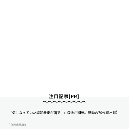
注目記事[PR]
「気になっていた認知機能が菌で…」森永が開発。感動の70代続出
PR(森永乳業)