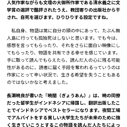
人気作家ながらも文壇の大御所作家である清水義之に文
学賞の選評で酷評されたうえ、教団寄りの出版社から干
され、自死を選びます。ひりひりする設定ですね。
私自身、物語は常に自分の頭の中にあって、たぶん無
人島に行っても孤独死はしないと思います。でも今は、
感想を言ってもらったり、それをさらに面白い映像にし
てもらったり、物語を共有できる幸せを感じています。
手に取って読んでもらえたら、読んだ人の心に残る可能
性があるのに、読者に届く手段を奪われるっていうのは
作家にとって辛い状況で、生きる希望を失うこともある
のではないかなと考えました。
――長瀬暁良が書いた『暁闇（ぎょうあん）』は、暁の同僚
だった留学生がインドネシアに帰国し、翻訳出版したこ
とでインドネシアでベストセラーになります。夜間工場
でアルバイトをする貧しい大学生たちが未来のために強
く生きていこうとするこの物語を読んだ人たちによっ