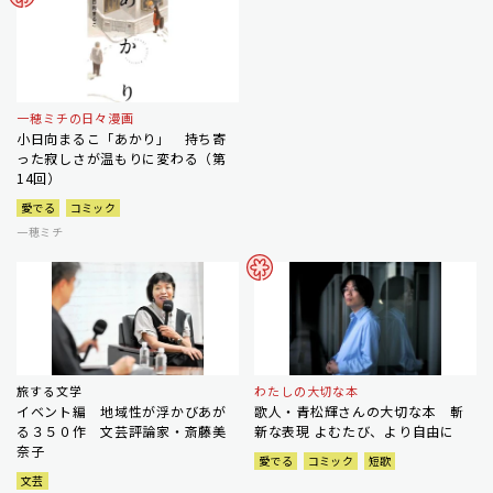
一穂ミチの日々漫画
小日向まるこ「あかり」 持ち寄
った寂しさが温もりに変わる（第
14回）
愛でる
コミック
一穂ミチ
旅する文学
わたしの大切な本
イベント編 地域性が浮かびあが
歌人・青松輝さんの大切な本 斬
る３５０作 文芸評論家・斎藤美
新な表現 よむたび、より自由に
奈子
愛でる
コミック
短歌
文芸