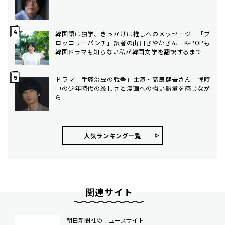
韓国語は独学、きっかけは推しへのメッセージ 「ブ
ロッコリーパンチ」訳者の山口さやかさん K-POPも
韓国ドラマも知らない私が韓国文学を翻訳するまで
ドラマ「手塚治虫の戦争」主演・高良健吾さん 戦時
中の少年時代の厳しさと漫画への強い熱量を感じなが
ら
人気ランキング⼀覧
関連サイト
朝日新聞社のニュースサイト