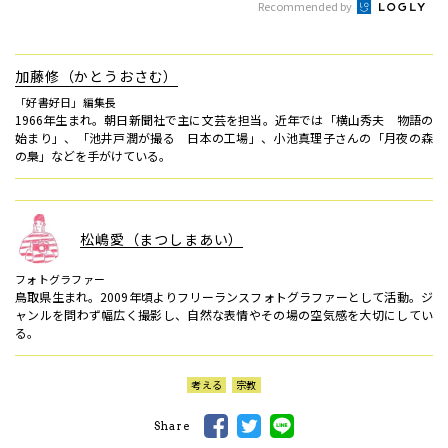
Recommended by
加藤修（かとうおさむ）
「好書好日」編集長
1966年生まれ。朝日新聞社で主に文芸を担当。近年では「横山秀夫 物語の
始まり」、「池井戸潤が撮る 日本の工場」、小池真理子さんの「月夜の森
の梟」などを手がけている。
松嶋愛（まつしまあい）
フォトグラファー
鳥取県生まれ。2009年頃よりフリーランスフォトグラファーとして活動。ジ
ャンルを問わず幅広く撮影し、自然な表情やその場の空気感を大切にしてい
る。
考える
宗教
Share