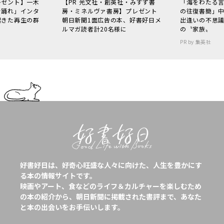
レゼント】一木
【PR 光文社・創英社・みすず書
「海をわたる
で踊れ」インタ
房・ミネルヴァ書房】プレゼント
の往復書簡」
起きた再生の群
朝日新聞1面広告の本、好書好日メ
出逢いの不思
ルマガ読者計20名様に
の〝家族〟
PR by 集英社
好書好日は、好奇心旺盛な人々に向けた、人生を豊かにす
る本の情報サイトです。
映画やアート、食などのライフ＆カルチャーを楽しむため
の本の紹介から、朝日新聞に掲載された書評まで、あなた
と本の出会いをお手伝いします。