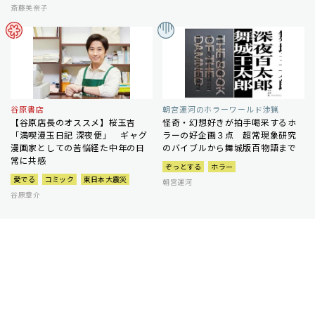
斎藤美奈子
谷原書店
朝宮運河のホラーワールド渉猟
【谷原店長のオススメ】桜玉吉
怪奇・幻想好きが拍手喝采するホ
「満喫漫玉日記 深夜便」 ギャグ
ラーの好企画３点 超常現象研究
漫画家としての苦悩経た中年の日
のバイブルから舞城版百物語まで
常に共感
ぞっとする
ホラー
愛でる
コミック
東日本大震災
朝宮運河
谷原章介