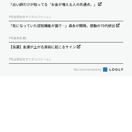
「占い師だけが知ってる〝お金が増える人の共通点〟」
PR(合同会社デジタルファーム )
「気になっていた認知機能が菌で…」森永が開発。感動の70代続出
PR(森永乳業)
【当選】金運が上がる直前に起こるサイン
PR(合同会社デジタルファーム )
Recommended by