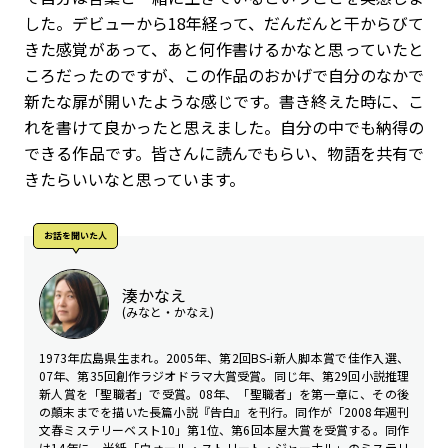
した。デビューから18年経って、だんだんと干からびて
きた感覚があって、あと何作書けるかなと思っていたと
ころだったのですが、この作品のおかげで自分のなかで
新たな扉が開いたような感じです。書き終えた時に、こ
れを書けて良かったと思えました。自分の中でも納得の
できる作品です。皆さんに読んでもらい、物語を共有で
きたらいいなと思っています。
お話を聞いた人
湊かなえ
(みなと・かなえ)
1973年広島県生まれ。2005年、第2回BS-i新人脚本賞で佳作入選、
07年、第35回創作ラジオドラマ大賞受賞。同じ年、第29回小説推理
新人賞を「聖職者」で受賞。08年、「聖職者」を第一章に、その後
の顛末までを描いた長篇小説『告白』を刊行。同作が「2008年週刊
文春ミステリーベスト10」第1位、第6回本屋大賞を受賞する。同作
は14年に、米紙「ウォール・ストリート・ジャーナル」のミステリ