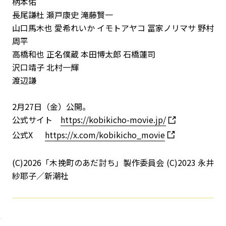
柄本佑
⻑尾謙杜 瀬戸康史 滝藤賢一
山口馬木也 愛希れいか イモトアヤコ 冨家ノリマサ 野村
周平
高橋和也 正名僕蔵 本田博太郎 石橋蓮司
沢口靖子 北村一輝
渡辺謙
2月27日（金）公開。
公式サイト
https://kobikicho-movie.jp/
公式X
https://x.com/kobikicho_movie
(C)2026「木挽町のあだ討ち」製作委員会 (C)2023 永井
紗耶子／新潮社