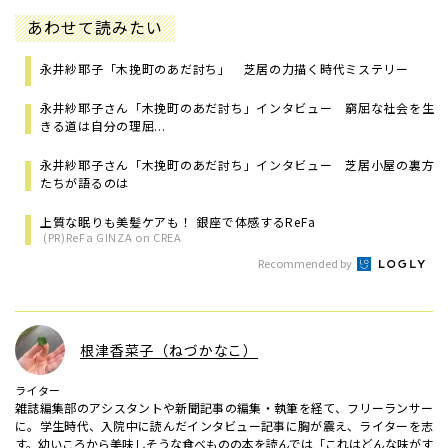
あわせて読みたい
永井紗耶子「木挽町のあだ討ち」 芝居の力描く時代ミステリー
永井紗耶子さん「木挽町のあだ討ち」インタビュー 窮屈な社会を生
きる道は自分の理屈...
永井紗耶子さん「木挽町のあだ討ち」インタビュー 芝居小屋の裏方
たちが語るのは
上質な眠りも美髪ケアも！ 銀座で体感するReFa
(PR)ReFa GINZA on CREA
Recommended by
根津香菜子（ねづかなこ）
ライター
雑誌編集部のアシスタントや新聞記事の編集・執筆を経て、フリーランサー
に。学生時代、入院中に読んだインタビュー記事に胸が震え、ライターを志
す。幼いころから美味しそうな食べものの本を読んでは「これはどんな味がす