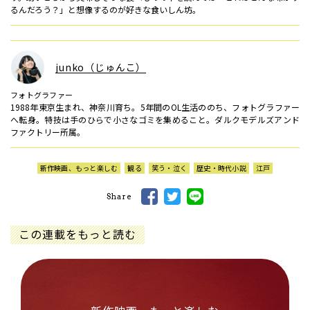
るんだろう？」と想像するのが好きな食いしん坊。
junko（じゅんこ）
フォトグラファー
1988年東京生まれ、神奈川育ち。5年間のOL生活ののち、フォトグラファー
へ転身。特技は手のひらで小さなゴミを集めること。ダルクモデルズアンド
ファクトリー所属。
新作映画、もっと楽しむ
観る
笑う・泣く
歴史・時代小説
江戸
Share
この連載をもっと読む