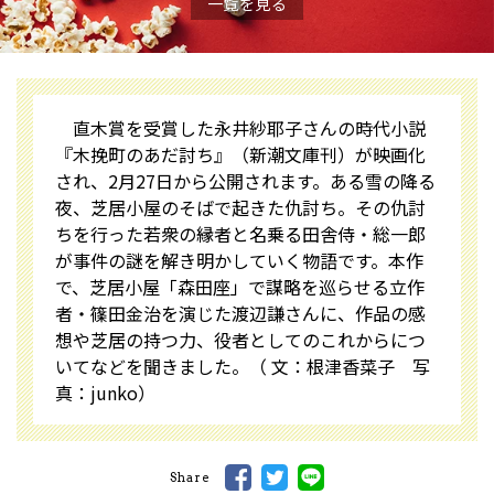
一覧を見る
直木賞を受賞した永井紗耶子さんの時代小説
『木挽町のあだ討ち』（新潮文庫刊）が映画化
され、2月27日から公開されます。ある雪の降る
夜、芝居小屋のそばで起きた仇討ち。その仇討
ちを行った若衆の縁者と名乗る田舎侍・総一郎
が事件の謎を解き明かしていく物語です。本作
で、芝居小屋「森田座」で謀略を巡らせる立作
者・篠田金治を演じた渡辺謙さんに、作品の感
想や芝居の持つ力、役者としてのこれからにつ
いてなどを聞きました。（ 文：根津香菜子 写
真：junko）
Share