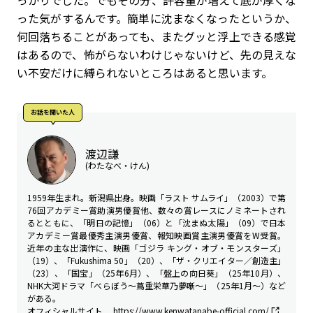
った気がするんです。簡単に沈まなくなったというか、
何回落ちることがあっても、またグッと浮上できる感覚
はあるので、怖がらないわけじゃないけど、先の見えな
い不安だけに縛られないところはあると思います。
お話を聞いた人
渡辺謙
(わたなべ・けん)
1959年生まれ。新潟県出身。映画「ラスト サムライ」（2003）で第
76回アカデミー賞助演男優賞他、数々の賞レースにノミネートされ
るとともに、「明日の記憶」（06）と「沈まぬ太陽」（09）で日本
アカデミー賞最優秀主演男優賞、報知映画賞主演男優賞をW受賞。
近年の主な出演作に、映画「ゴジラ キング・オブ・モンスターズ」
（19）、「Fukushima 50」（20）、「ザ・クリエイター／創造主」
（23）、「国宝」（25年6月）、「盤上の向日葵」（25年10月）、
NHK大河ドラマ「べらぼう〜蔦重栄華乃夢噺〜」（25年1月～）など
がある。
オフィシャルサイト
https://www.kenwatanabe-official.com/