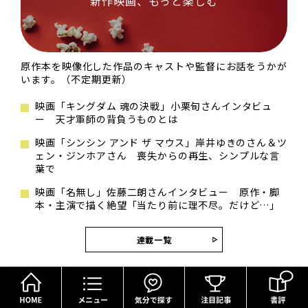
新作映画、もっと楽しむ
原作本を映像化した作品のキャストや監督にお話をうかが
います。（不定期更新）
映画「キングダム 魂の決戦」小栗旬さんインタビュ
ー 天才軍師の背負うものとは
映画「シンシン アンド ザ マウス」岸井ゆきのさん＆ツ
ェン・ジンホアさん 喪失からの再生、シンプルな言
葉で
映画「名無し」佐藤二朗さんインタビュー 原作・脚
本・主演で描く絶望「当たり前に理不尽。だけど…」
連載一覧
HOME
メニュー
気分で探す
この記事で紹介した本