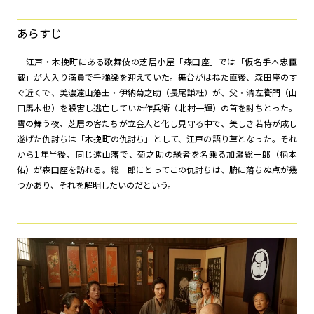
あらすじ
江戸・木挽町にある歌舞伎の芝居小屋「森田座」では「仮名手本忠臣
蔵」が大入り満員で千穐楽を迎えていた。舞台がはねた直後、森田座のす
ぐ近くで、美濃遠山藩士・伊納菊之助（長尾謙杜）が、父・清左衛門（山
口馬木也）を殺害し逃亡していた作兵衛（北村一輝）の首を討ちとった。
雪の舞う夜、芝居の客たちが立会人と化し見守る中で、美しき若侍が成し
遂げた仇討ちは「木挽町の仇討ち」として、江戸の語り草となった。それ
から1年半後、同じ遠山藩で、菊之助の縁者を名乗る加瀬総一郎（柄本
佑）が森田座を訪れる。総一郎にとってこの仇討ちは、腑に落ちぬ点が幾
つかあり、それを解明したいのだという。