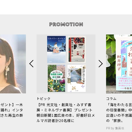
トピック
コラム
レゼント】一木
【PR 光文社・創英社・みすず書
「海をわたる
で踊れ」インタ
房・ミネルヴァ書房】プレゼント
の往復書簡」
起きた再生の群
朝日新聞1面広告の本、好書好日メ
出逢いの不思
ルマガ読者計20名様に
の〝家族〟
PR by 集英社