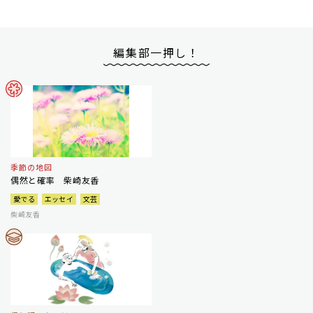
編集部一押し！
季節の地図
偶然と確率 柴崎友香
愛でる
エッセイ
文芸
柴崎友香