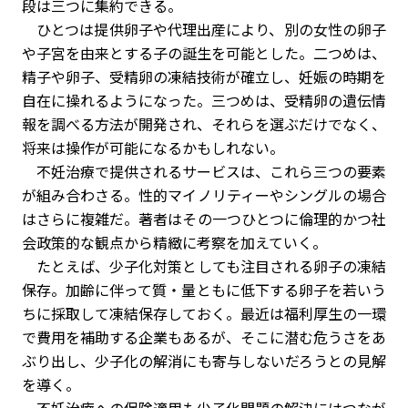
段は三つに集約できる。
ひとつは提供卵子や代理出産により、別の女性の卵子
や子宮を由来とする子の誕生を可能とした。二つめは、
精子や卵子、受精卵の凍結技術が確立し、妊娠の時期を
自在に操れるようになった。三つめは、受精卵の遺伝情
報を調べる方法が開発され、それらを選ぶだけでなく、
将来は操作が可能になるかもしれない。
不妊治療で提供されるサービスは、これら三つの要素
が組み合わさる。性的マイノリティーやシングルの場合
はさらに複雑だ。著者はその一つひとつに倫理的かつ社
会政策的な観点から精緻に考察を加えていく。
たとえば、少子化対策としても注目される卵子の凍結
保存。加齢に伴って質・量ともに低下する卵子を若いう
ちに採取して凍結保存しておく。最近は福利厚生の一環
で費用を補助する企業もあるが、そこに潜む危うさをあ
ぶり出し、少子化の解消にも寄与しないだろうとの見解
を導く。