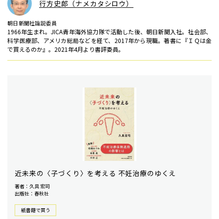
行方史郎（ナメカタシロウ）
朝日新聞社論説委員
1966年生まれ。JICA青年海外協力隊で活動した後、朝日新聞入社。社会部、
科学医療部、アメリカ総局などを経て、2017年から現職。著書に『ＩＱは金
で買えるのか』。2021年4月より書評委員。
近未来の〈子づくり〉を考える 不妊治療のゆくえ
著者：久具 宏司
出版社：春秋社
紙書籍で買う