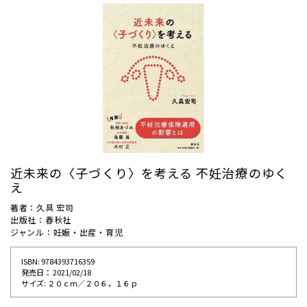
近未来の〈子づくり〉を考える 不妊治療のゆく
え
著者：久具 宏司
出版社：春秋社
ジャンル：妊娠・出産・育児
ISBN: 9784393716359
発売⽇： 2021/02/18
サイズ: ２０ｃｍ／２０６，１６ｐ