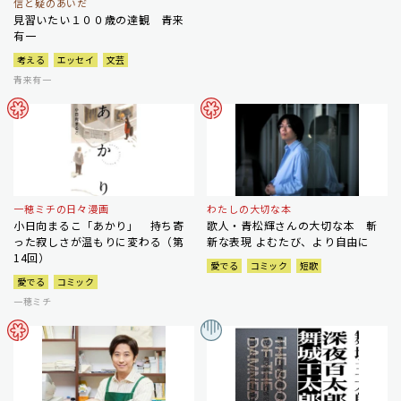
信と疑のあいだ
見習いたい１００歳の達観 青来
有一
考える
エッセイ
文芸
青来有一
一穂ミチの日々漫画
わたしの大切な本
小日向まるこ「あかり」 持ち寄
歌人・青松輝さんの大切な本 斬
った寂しさが温もりに変わる（第
新な表現 よむたび、より自由に
14回）
愛でる
コミック
短歌
愛でる
コミック
一穂ミチ