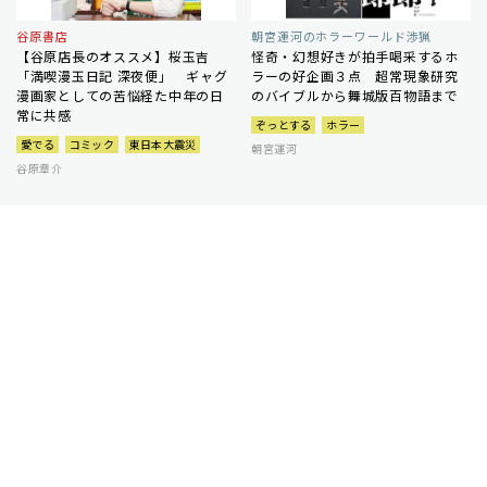
谷原書店
朝宮運河のホラーワールド渉猟
【谷原店長のオススメ】桜玉吉
怪奇・幻想好きが拍手喝采するホ
「満喫漫玉日記 深夜便」 ギャグ
ラーの好企画３点 超常現象研究
漫画家としての苦悩経た中年の日
のバイブルから舞城版百物語まで
常に共感
ぞっとする
ホラー
愛でる
コミック
東日本大震災
朝宮運河
谷原章介