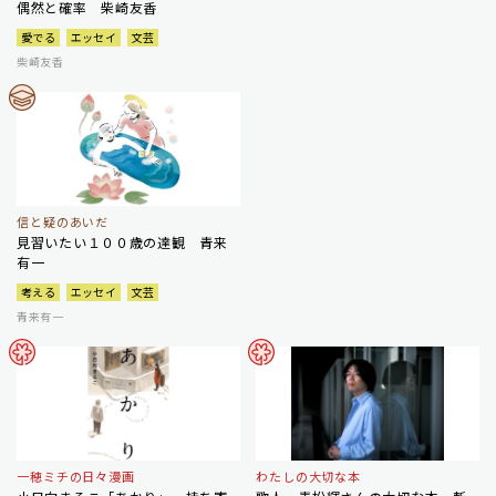
偶然と確率 柴崎友香
愛でる
エッセイ
文芸
柴崎友香
信と疑のあいだ
見習いたい１００歳の達観 青来
有一
考える
エッセイ
文芸
青来有一
一穂ミチの日々漫画
わたしの大切な本