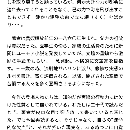
しを取り戻そうと願っているが、何か大きな力が都会に
連れ去ってくれることもなく、己の力で町を飛び出すこ
ともできず。静かな絶望の前で立ち竦（すく）むばか
り……。
著者は農奴解放前年の一八六〇年生まれ。父方の祖父
は農奴だった。医学生の傍ら、家族の生活費のために新
聞にユーモア小説を発表していたが、文壇の重鎮から激
励の手紙をもらい、一念発起。本格的に文筆家を目指
す。三十歳の時、流刑地サハリンに渡り、悲惨な実態の
ルポを書き、高く評価される。以降、閉ざされた空間で
苦悩する人々を多く登場させるようになった。
今作の登場人物たちは、知的だが実際の行動力には欠
けた性質として描かれている。わたしは二十代で読んだ
とき、著者が皮肉な目で突き放して書いていると感じ
た。でも今回再読すると、そうじゃなく、自らの“運命
的な欠点”と、それが招いた現実を、ある時ついに自覚