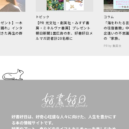
トピック
コラム
レゼント】一木
【PR 光文社・創英社・みすず書
「海をわたる
で踊れ」インタ
房・ミネルヴァ書房】プレゼント
の往復書簡」
起きた再生の群
朝日新聞1面広告の本、好書好日メ
出逢いの不思
ルマガ読者計20名様に
の〝家族〟
PR by 集英社
好書好日は、好奇心旺盛な人々に向けた、人生を豊かにす
る本の情報サイトです。
映画やアート、食などのライフ＆カルチャーを楽しむため