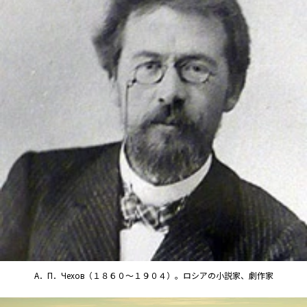
А．П．Чехов（１８６０～１９０４）。ロシアの小説家、劇作家