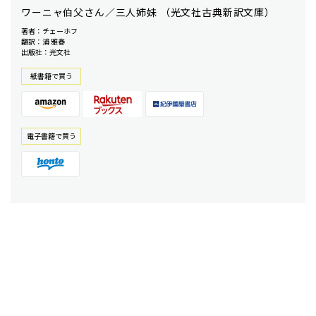
ワーニャ伯父さん／三人姉妹 （光文社古典新訳文庫）
著者：チェーホフ
翻訳：浦 雅春
出版社：光文社
紙書籍で買う
電⼦書籍で買う