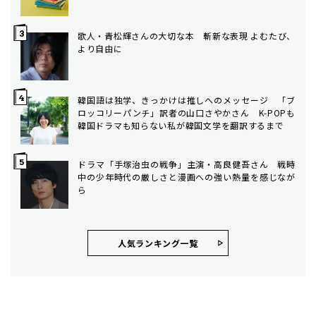
歌人・青松輝さんの大切な本 斬新な表現 よむたび、
より自由に
韓国語は独学、きっかけは推しへのメッセージ 「ブ
ロッコリーパンチ」訳者の山口さやかさん K-POPも
韓国ドラマも知らない私が韓国文学を翻訳するまで
ドラマ「手塚治虫の戦争」主演・高良健吾さん 戦時
中の少年時代の厳しさと漫画への強い熱量を感じなが
ら
人気ランキング⼀覧