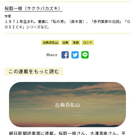
桜庭一樹（サクラバカズキ）
作家
１９７１年生まれ。著書に「私の男」（直木賞）、「赤朽葉家の伝説」「Ｇ
ＯＳＩＣＫ」シリーズなど。
古典百名山
古典
演劇
ロシア
Share
この連載をもっと読む
古典百名山
朝日新聞読書面に連載。桜庭一樹さん、大澤真幸さん、平