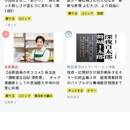
小日向まるこ「あかり」 持ち寄
歌人・青松輝さんの大切な本 斬
った寂しさが温もりに変わる（第
新な表現 よむたび、より自由に
14回）
愛でる
コミック
短歌
愛でる
コミック
一穂ミチ
谷原書店
朝宮運河のホラーワールド渉猟
【谷原店長のオススメ】桜玉吉
怪奇・幻想好きが拍手喝采するホ
「満喫漫玉日記 深夜便」 ギャグ
ラーの好企画３点 超常現象研究
漫画家としての苦悩経た中年の日
のバイブルから舞城版百物語まで
常に共感
ぞっとする
ホラー
愛でる
コミック
東日本大震災
朝宮運河
谷原章介