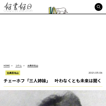
好書好日
HOME
コラム
古典百名山
古典百名山
2021.05.06
チェーホフ「三人姉妹」 叶わなくとも未来は開く