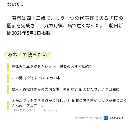
なのだ。
著者は四十三歳で、もう一つの代表作である『桜の
園』を完成させ、九カ月後、病で亡くなった。＝朝日新
聞2021年5月1日掲載
あわせて読みたい
夏休みに本を読みたい人へ 記者のおすすめ紹介
この夏 子どもにおすすめの本
歌人・青松輝さんの大切な本 斬新な表現 よむたび、より自由に
おかたづけもできる点がうれしい！ 動物の鳴き声やセリフが盛りだく
さんの「アニア ...
(PR)タカラトミー｜Hugkum
Recommended by