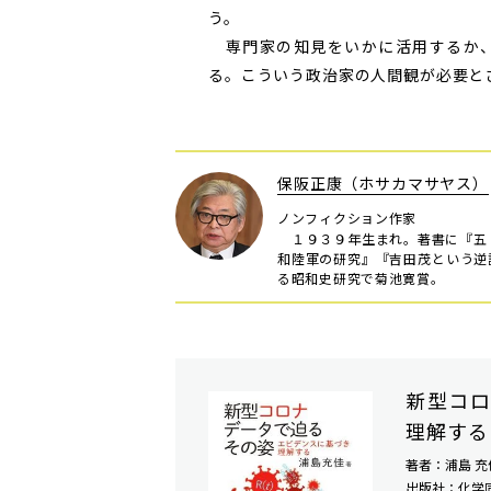
う。
専門家の知見をいかに活用するか、
る。こういう政治家の人間観が必要と
保阪正康（ホサカマサヤス）
ノンフィクション作家
１９３９年生まれ。著書に『五
和陸軍の研究』『吉田茂という逆
る昭和史研究で菊池寛賞。
新型コロ
理解する
著者：浦島 充
出版社：化学