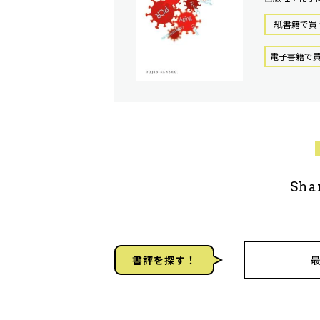
紙書籍で買
電⼦書籍で
Sha
書評を探す！