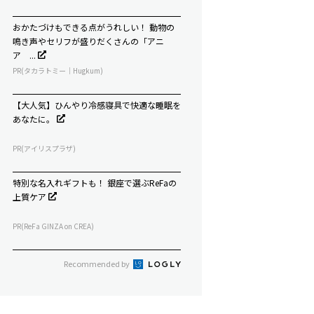
おかたづけもできる点がうれしい！ 動物の
鳴き声やセリフが盛りだくさんの「アニ
ア ...
PR(タカラトミー｜Hugkum)
【大人気】ひんやり冷感寝具で快適な睡眠を
あなたに。
PR(アイリスプラザ)
特別な名入れギフトも！ 銀座で選ぶReFaの
上質ケア
PR(ReFa GINZA on CREA)
Recommended by