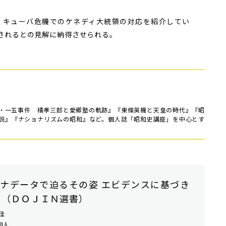
キューバ危機でのケネディ大統領の対応を紹介してい
されるとの見解に納得させられる。
・一五事件 橘孝三郎と愛郷塾の軌跡』『東條英機と天皇の時代』『昭
説』『ナショナリズムの昭和』など。個人誌「昭和史講座」を中心とす
ナデータで迫るその姿 エビデンスに基づき
 （ＤＯＪＩＮ選書）
佳
同人