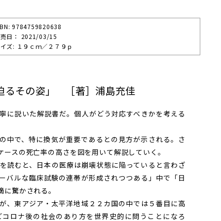
SBN: 9784759820638
売⽇： 2021/03/15
イズ: １９ｃｍ／２７９ｐ
迫るその姿」 ［著］浦島充佳
寧に説いた解説書だ。個人がどう対応すべきかを考える
の中で、特に換気が重要であるとの見方が示される。さ
ケースの死亡率の高さを図を用いて解説していく。
を読むと、日本の医療は崩壊状態に陥っていると言わざ
ーバルな臨床試験の連帯が形成されつつある」中で「日
摘に驚かされる。
が、東アジア・太平洋地域２２カ国の中では５番目に高
どコロナ後の社会のあり方を世界史的に問うことになろ