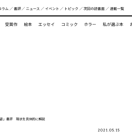
コラム
書評
ニュース
イベント
トピック
次回の読書⾯
連載一覧
好書好日
受賞作
絵本
エッセイ
コミック
ホラー
私が選ぶ本
？
えほん新定番
今めぐりたい児童文学の世界
図鑑の中の小宇宙
姿」書評 現状を具体的に解説
2021.05.15