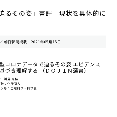
迫るその姿」書評 現状を具体的に
／ 朝⽇新聞掲載：2021年05月15日
型コロナデータで迫るその姿 エビデンス
基づき理解する （ＤＯＪＩＮ選書）
者：浦島 充佳
版社：化学同人
ャンル：自然科学・科学史