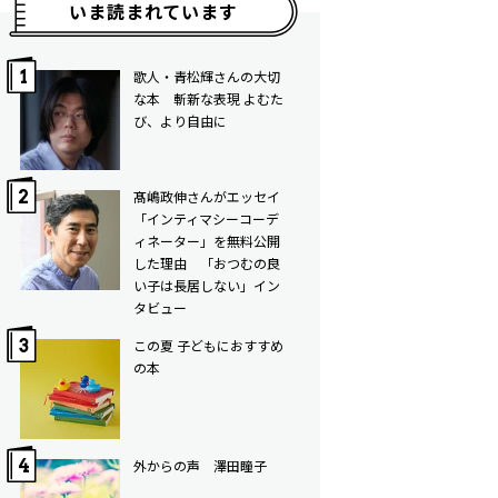
いま読まれています
歌人・青松輝さんの大切
な本 斬新な表現 よむた
び、より自由に
髙嶋政伸さんがエッセイ
「インティマシーコーデ
ィネーター」を無料公開
した理由 「おつむの良
い子は長居しない」イン
タビュー
この夏 子どもにおすすめ
の本
外からの声 澤田瞳子