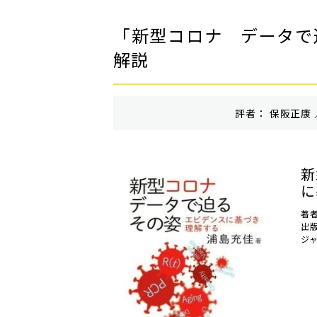
「新型コロナ データで
解説
評者： 保阪正康 
新
に
著
出
ジ