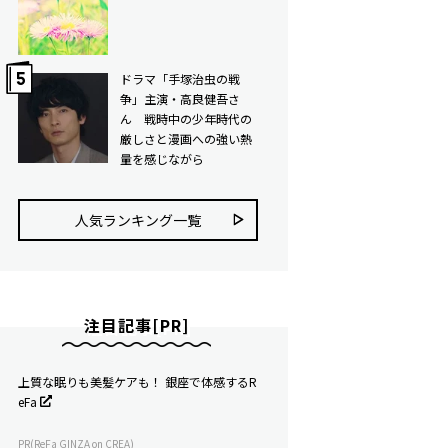
ドラマ「手塚治虫の戦
争」主演・高良健吾さ
ん 戦時中の少年時代の
厳しさと漫画への強い熱
量を感じながら
人気ランキング⼀覧
注目記事[PR]
上質な眠りも美髪ケアも！ 銀座で体感するR
eFa
PR(ReFa GINZA on CREA)