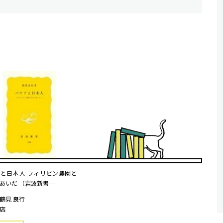
と日本人 フィリピン農園と
あいだ （岩波新書 …
鶴見 良行
店