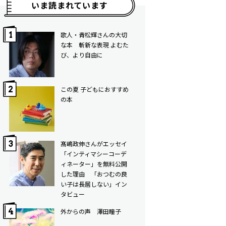
いま読まれています
歌人・青松輝さんの大切
な本 斬新な表現 よむた
び、より自由に
この夏 子どもにおすすめ
の本
髙嶋政伸さんがエッセイ
「インティマシーコーデ
ィネーター」を無料公開
した理由 「おつむの良
い子は長居しない」イン
タビュー
外からの声 澤田瞳子