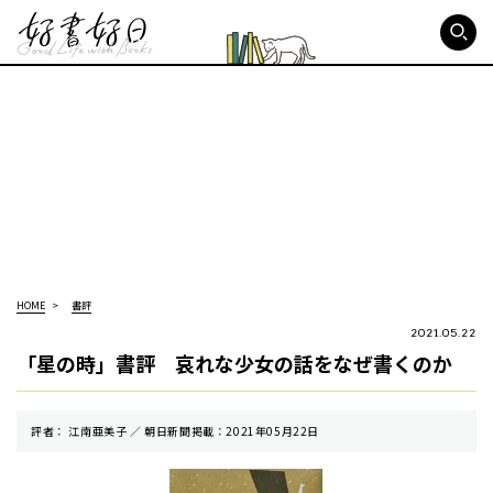
好書好日
HOME
書評
2021.05.22
「星の時」書評 哀れな少女の話をなぜ書くのか
評者： 江南亜美子 ／ 朝⽇新聞掲載：2021年05月22日