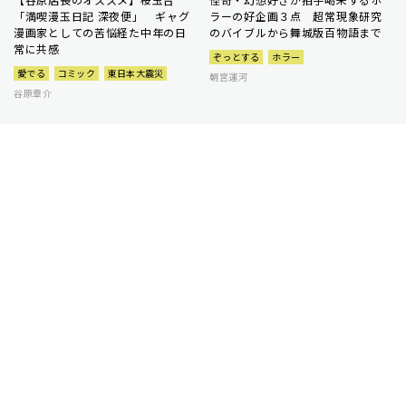
「満喫漫玉日記 深夜便」 ギャグ
ラーの好企画３点 超常現象研究
漫画家としての苦悩経た中年の日
のバイブルから舞城版百物語まで
常に共感
ぞっとする
ホラー
愛でる
コミック
東日本大震災
朝宮運河
谷原章介