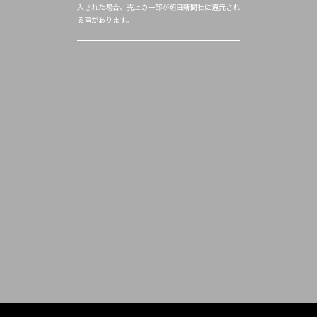
入された場合、売上の一部が朝日新聞社に還元され
る事があります。