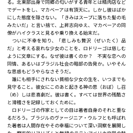
る。北東部出身で同郷の匂いがする青年とは精肉店など
でデートをし、マカベーアは有頂天に。しかし彼はばか
にした態度を隠さない。「きみはスープに落ちた髪の毛
みたいだ」と言い捨て、上昇志向ゆえ、マカベーアの同
僚がハイクラスと見るや乗り換える始末だ。
ついに不幸を知り、「悲しみも贅沢（ぜいたく）品
だ」と考える哀れな少女のことを、ロドリーゴは慈しむ
ように文章にする。なぜ彼は書くのか？ 不実な恋への
同情、あるいはブラジル社会の暗部の告発か。いやそん
な思惑もどうやらなさそうだ。
誰にも相手にされない貧相な少女の生を、いつまでも
見守ること。彼女にこのあと起きる神の思（おぼ）し召
（め）しは悲喜劇だ。彼は書く。すべては世界の残酷さ
と滑稽さを記録しておくために。
ロドリーゴの作家としての目は著者自身のそれと重な
るだろう。ブラジルのヴァージニア・ウルフとも呼ばれ
た著者は人間存在やその幸福について深い洞察を展開し