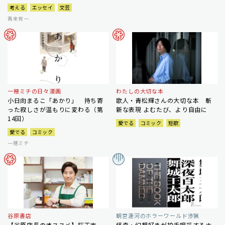
考える
エッセイ
文芸
青来有一
一穂ミチの日々漫画
わたしの大切な本
小日向まるこ「あかり」 持ち寄
歌人・青松輝さんの大切な本 斬
った寂しさが温もりに変わる（第
新な表現 よむたび、より自由に
14回）
愛でる
コミック
短歌
愛でる
コミック
一穂ミチ
谷原書店
朝宮運河のホラーワールド渉猟
【谷原店長のオススメ】桜玉吉
怪奇・幻想好きが拍手喝采するホ