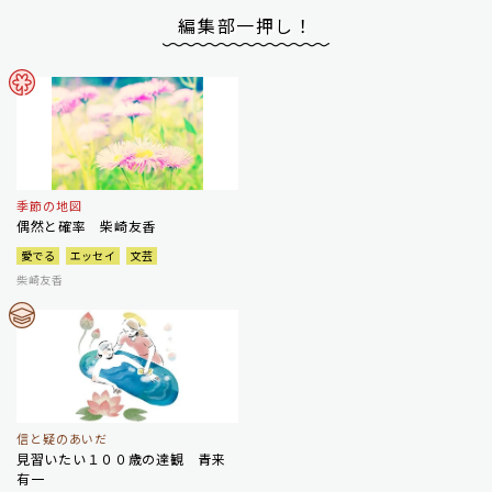
編集部一押し！
季節の地図
偶然と確率 柴崎友香
愛でる
エッセイ
文芸
柴崎友香
信と疑のあいだ
見習いたい１００歳の達観 青来
有一