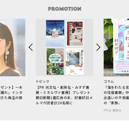
トピック
コラム
レゼント】一木
【PR 光文社・創英社・みすず書
「海をわたる
で踊れ」インタ
房・ミネルヴァ書房】プレゼント
の往復書簡」
起きた再生の群
朝日新聞1面広告の本、好書好日メ
出逢いの不思
ルマガ読者計20名様に
の〝家族〟
PR by 集英社