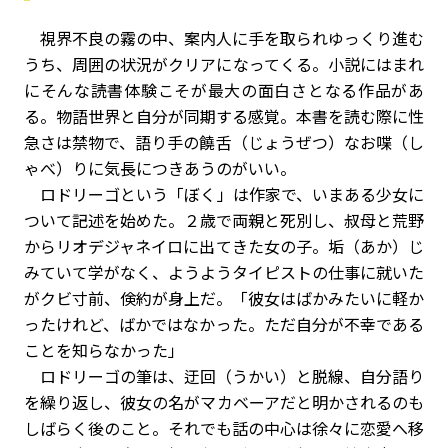
視界不良の霧の中、案内人に手を取られゆっくり進む
うち、周囲の状況がクリアになってくる――。小説にはまれ
にそんな読書体験こそが最大の面白さとなる作品があ
る。物語世界と自分が同期する感覚。本書を読む際に性
急さは禁物で、語り手の饒舌（じょうぜつ）なお喋（し
ゃべ）りに気長につきあうのがいい。
ロドリーゴという「ぼく」は作家で、いまある少女に
ついて記述を始めた。２歳で両親と死別し、叔母と荒野
からリオデジャネイロに出てきた女の子。垢（あか）じ
みていて学がなく、ようようタイピストの仕事に就いた
がクビ寸前、倹約が身上だ。「彼女はばかみたいに軽か
ったけれど、ばかではなかった。ただ自分が不幸である
ことを知らなかった」
ロドリーゴの筆は、迂回（うかい）と脱線、自分語り
を繰り返し、彼女の名がマカベーアだと明かされるのも
しばらく後のこと。それでも話の中心は徐々に恋愛へ移