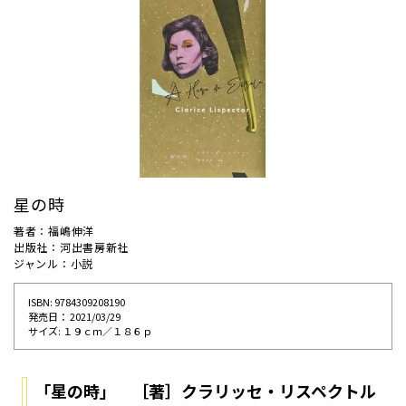
星の時
著者：福嶋伸洋
出版社：河出書房新社
ジャンル：小説
ISBN: 9784309208190
発売⽇： 2021/03/29
サイズ: １９ｃｍ／１８６ｐ
「星の時」 ［著］クラリッセ・リスペクトル