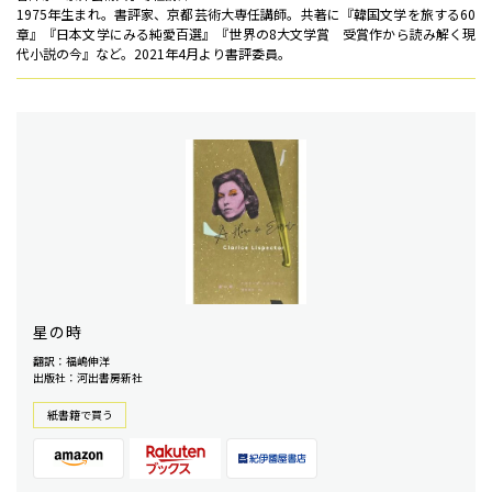
1975年生まれ。書評家、京都芸術大専任講師。共著に『韓国文学を旅する60
章』『日本文学にみる純愛百選』『世界の8大文学賞 受賞作から読み解く現
代小説の今』など。2021年4月より書評委員。
星の時
翻訳：福嶋伸洋
出版社：河出書房新社
紙書籍で買う