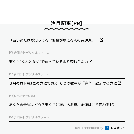
注目記事[PR]
「占い師だけが知ってる〝お金が増える人の共通点〟」
PR(合同会社デジタルファーム )
宝くじ“なんとなく”で買っている限り変わらない
PR(合同会社デジタルファーム )
８月のロト6はこの方法で買え!!６つの数字が『完全一致』する方法
PR(株式会社MURA)
あなたの金運はどう？宝くじに縁がある時、金運はこう変わる
PR(合同会社デジタルファーム )
Recommended by