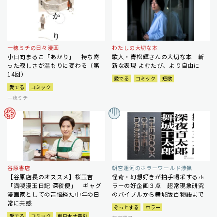
一穂ミチの日々漫画
わたしの大切な本
小日向まるこ「あかり」 持ち寄
歌人・青松輝さんの大切な本 斬
った寂しさが温もりに変わる（第
新な表現 よむたび、より自由に
14回）
愛でる
コミック
短歌
愛でる
コミック
一穂ミチ
谷原書店
朝宮運河のホラーワールド渉猟
【谷原店長のオススメ】桜玉吉
怪奇・幻想好きが拍手喝采するホ
「満喫漫玉日記 深夜便」 ギャグ
ラーの好企画３点 超常現象研究
漫画家としての苦悩経た中年の日
のバイブルから舞城版百物語まで
常に共感
ぞっとする
ホラー
愛でる
コミック
東日本大震災