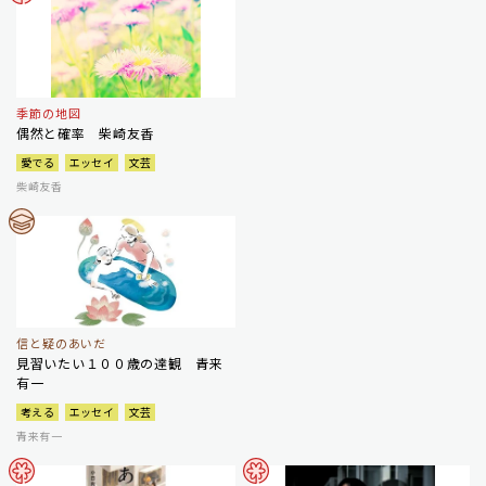
季節の地図
偶然と確率 柴崎友香
愛でる
エッセイ
文芸
柴崎友香
信と疑のあいだ
見習いたい１００歳の達観 青来
有一
考える
エッセイ
文芸
青来有一