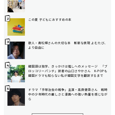
この夏 子どもにおすすめの本
歌人・青松輝さんの大切な本 斬新な表現 よむたび、
より自由に
韓国語は独学、きっかけは推しへのメッセージ 「ブ
ロッコリーパンチ」訳者の山口さやかさん K-POPも
韓国ドラマも知らない私が韓国文学を翻訳するまで
ドラマ「手塚治虫の戦争」主演・高良健吾さん 戦時
中の少年時代の厳しさと漫画への強い熱量を感じなが
ら