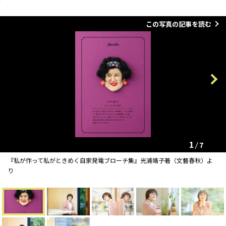
この写真の記事を読む
Previous
Next
1
7
『私が作って私がときめく自家発電ブローチ集』光浦靖子著（文藝春秋）よ
り