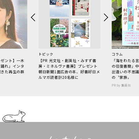
トピック
コラム
レゼント】一木
【PR 光文社・創英社・みすず書
「海をわたる
で踊れ」インタ
房・ミネルヴァ書房】プレゼント
の往復書簡」
起きた再生の群
朝日新聞1面広告の本、好書好日メ
出逢いの不思
ルマガ読者計20名様に
の〝家族〟
PR by 集英社