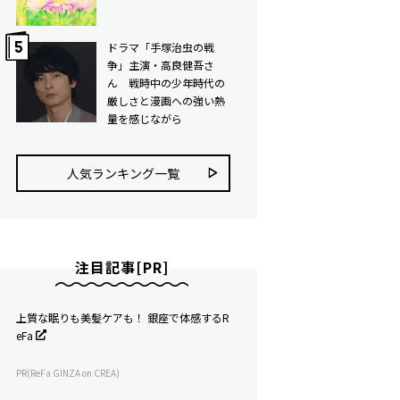
ドラマ「手塚治虫の戦
争」主演・高良健吾さ
ん 戦時中の少年時代の
厳しさと漫画への強い熱
量を感じながら
人気ランキング⼀覧
注目記事[PR]
上質な眠りも美髪ケアも！ 銀座で体感するR
eFa
PR(ReFa GINZA on CREA)