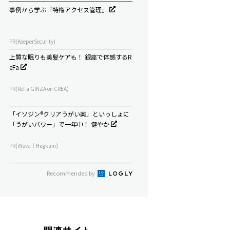
事例から学ぶ『特権アクセス管理』
PR(KeeperSecurity)
上質な眠りも美髪ケアも！ 銀座で体感するR
eFa
PR(ReFa GINZA on CREA)
「イソジン®クリアうがい薬」といっしょに
「うがいパワー」で一年中！ 健やか
PR(iNova｜Hugkum)
Recommended by