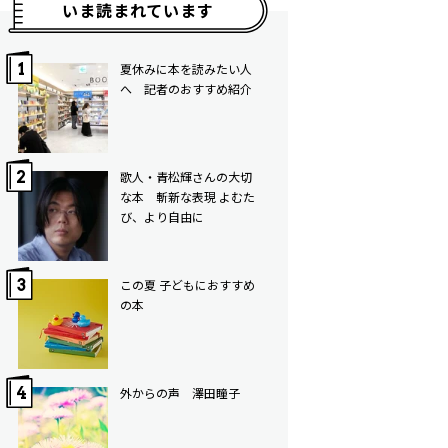
いま読まれています
夏休みに本を読みたい人
へ 記者のおすすめ紹介
歌人・青松輝さんの大切
な本 斬新な表現 よむた
び、より自由に
この夏 子どもにおすすめ
の本
外からの声 澤田瞳子