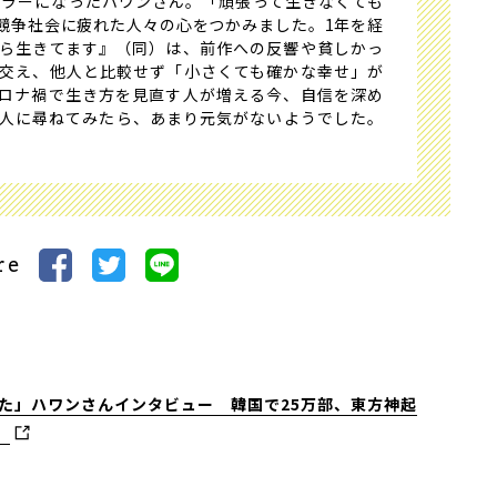
セラーになったハワンさん。「頑張って生きなくても
競争社会に疲れた人々の心をつかみました。1年を経
ら生きてます』（同）は、前作への反響や貧しかっ
交え、他人と比較せず「小さくても確かな幸せ」が
ロナ禍で生き方を見直す人が増える今、自信を深め
て本人に尋ねてみたら、あまり元気がないようでした。
）
re
た」ハワンさんインタビュー 韓国で25万部、東方神起
」