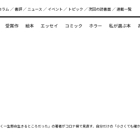
コラム
書評
ニュース
イベント
トピック
次回の読書⾯
連載一覧
好書好日
受賞作
絵本
エッセイ
コミック
ホラー
私が選ぶ本
？
えほん新定番
今めぐりたい児童文学の世界
図鑑の中の小宇宙
く一生懸命生きるところだった」の著者がコロナ禍で見直す、自分だけの「小さくても確