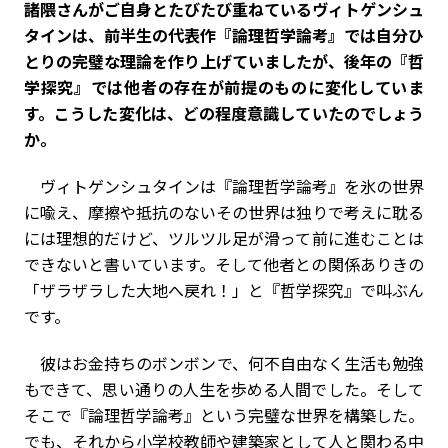
――諸隈さんがご自身とたびたび重ねているヴィトゲンシュ
タインは、前半生の代表作『論理哲学論考』では自分ひ
とりの完璧な理論を作り上げていましたが、後年の『哲
学探究』では他者の存在が前提のものに変化していま
す。こうした変化は、どの程度意識していたのでしょう
か。
ヴィトゲンシュタインは『論理哲学論考』を氷の世界
に喩え、摩擦や抵抗のないその世界は独りで考えに耽る
には理想的だけど、ツルツル足が滑って前に進むことは
できないと書いています。そして他者との関係ありきの
「ザラザラした大地へ戻れ！」と『哲学探究』で叫ぶん
です。
彼はお金持ちのボンボンで、何不自由なく生活も勉強
もできて、思い通りの人生を歩める人間でした。そして
そこで『論理哲学論考』という完璧な世界を構築した。
でも、それから小学校教師や建築家として人と関わる中