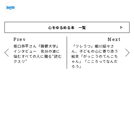
心をゆるめる本 一覧
Prev
Next
坂口恭平さん『躁鬱大学』
「ツレうつ」細川貂々さ
インタビュー 気分の波に
ん、子どもの心に寄り添う
悩むすべての人に贈る“読む
絵本「がっこうのてんこち
クスリ”
ゃん」「こころってなんだ
ろう」