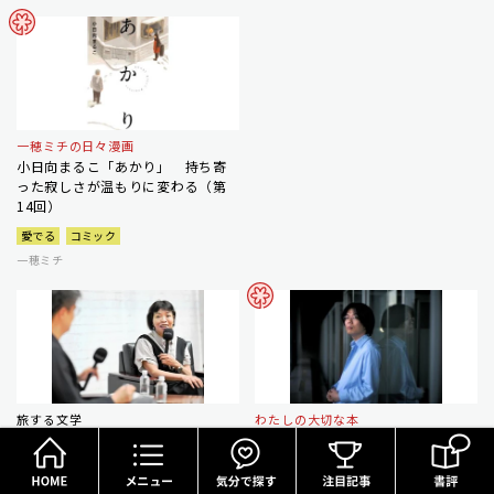
一穂ミチの日々漫画
小日向まるこ「あかり」 持ち寄
った寂しさが温もりに変わる（第
14回）
愛でる
コミック
一穂ミチ
旅する文学
わたしの大切な本
HOME
メニュー
気分で探す
イベント編 地域性が浮かびあが
歌人・青松輝さんの大切な本 斬
る３５０作 文芸評論家・斎藤美
新な表現 よむたび、より自由に
奈子
愛でる
コミック
短歌