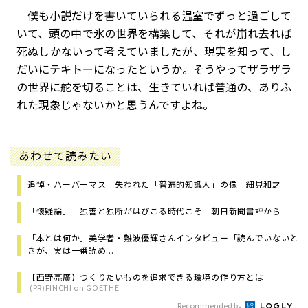
僕も小説だけを書いていられる温室でずっと過ごして
いて、頭の中で氷の世界を構築して、それが崩れ去れば
死ぬしかないって考えていましたが、現実を知って、し
だいにテキトーになったというか。そうやってザラザラ
の世界に舵を切ることは、生きていれば普通の、ありふ
れた現象じゃないかと思うんですよね。
あわせて読みたい
追悼・ハーバーマス 失われた「普遍的知識人」の像 細見和之
「懐疑論」 独善と独断がはびこる時代こそ 朝日新聞書評から
「本とは何か」美学者・難波優輝さんインタビュー「読んでいないと
きが、実は一番読め...
【西野亮廣】つくりたいものを追求できる環境の作り方とは
(PR)FINCHI on GOETHE
Recommended by