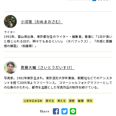
小沼理（おぬまおさむ）
ライター
1992年、富山県出身、東京都在住のライター・編集者。著書に『1日が長い
と感じられる日が、時々でもあるといい』（タバブックス）、『共感と距離
感の練習』（柏書房）。
斎藤大輔（さいとうだいすけ）
写真家。1982年東京生まれ。東京造形大学卒業後、新聞社などでのアシスタ
ントを経て2009年よりフリーランス。 コマーシャルフォトグラファーとして
の仕事のかたわら、都市を主題とした写真作品の制作を続けている。
心をゆるめる本
旅する
考える
思想
倫理
死生
Share