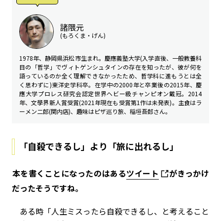
諸隈元
(もろくま・げん)
1978年、静岡県浜松市生まれ。慶應義塾大学(入学直後、一般教養科
目の「哲学」でヴィトゲンシュタインの存在を知ったが、彼が何を
語っているのか全く理解できなかったため、哲学科に進もうとは全
く思わずに)東洋史学科卒。在学中の2000年と卒業後の2015年、慶
應大学プロレス研究会認定世界ヘビー級チャンピオン戴冠。2014
年、文學界新人賞受賞(2021年現在も受賞第1作は未発表)。主食はラ
ーメン二郎(関内店)、趣味はピザ巡り旅、稲垣吾郎さん。
「自殺できるし」より「旅に出れるし」
――本を書くことになったのはある
ツイート
がきっかけ
だったそうですね。
ある時「人生ミスったら自殺できるし、と考えること