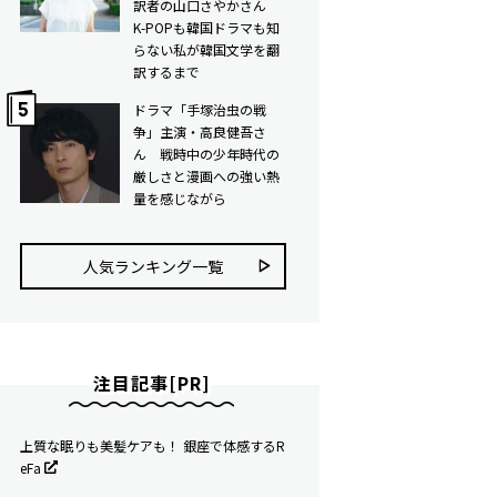
訳者の山口さやかさん
K-POPも韓国ドラマも知
らない私が韓国文学を翻
訳するまで
ドラマ「手塚治虫の戦
争」主演・高良健吾さ
ん 戦時中の少年時代の
厳しさと漫画への強い熱
量を感じながら
人気ランキング⼀覧
注目記事[PR]
上質な眠りも美髪ケアも！ 銀座で体感するR
eFa