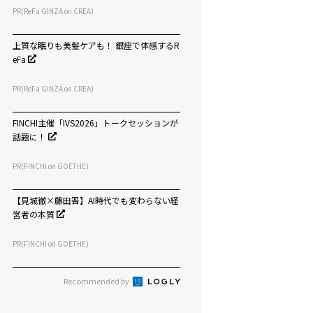
PR(ReFa GINZA on CREA)
上質な眠りも美髪ケアも！ 銀座で体感するR
eFa
PR(ReFa GINZA on CREA)
FINCHI主催「IVS2026」トークセッションが
話題に！
PR(FINCHI on GOETHE)
【見城徹×藤田晋】AI時代でも変わらない経
営者の本質
PR(FINCHI on GOETHE)
Recommended by