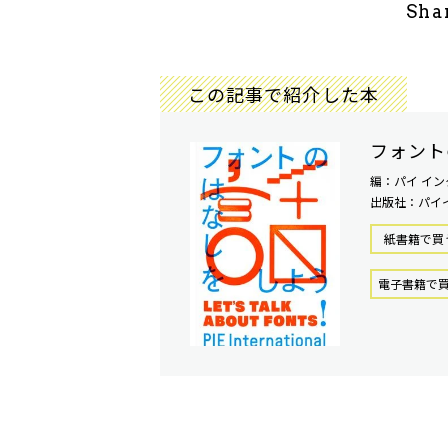
Sha
この記事で紹介した本
フォント
編：パイ イ
出版社：パイ
紙書籍で買
電⼦書籍で