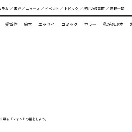
コラム
書評
ニュース
イベント
トピック
次回の読書⾯
連載一覧
好書好日
受賞作
絵本
エッセイ
コミック
ホラー
私が選ぶ本
？
えほん新定番
今めぐりたい児童文学の世界
図鑑の中の小宇宙
く語る「フォントの話をしよう」