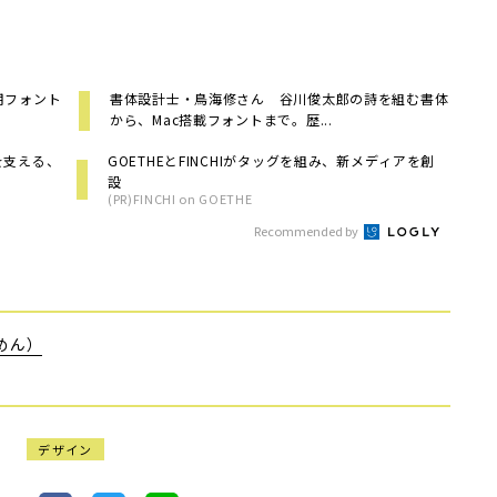
用フォント
書体設計士・鳥海修さん 谷川俊太郎の詩を組む書体
から、Mac搭載フォントまで。歴...
を支える、
GOETHEとFINCHIがタッグを組み、新メディアを創
設
(PR)FINCHI on GOETHE
Recommended by
めん）
デザイン