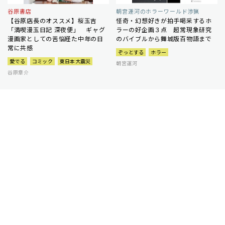
谷原書店
朝宮運河のホラーワールド渉猟
【谷原店長のオススメ】桜玉吉
怪奇・幻想好きが拍手喝采するホ
「満喫漫玉日記 深夜便」 ギャグ
ラーの好企画３点 超常現象研究
漫画家としての苦悩経た中年の日
のバイブルから舞城版百物語まで
常に共感
ぞっとする
ホラー
愛でる
コミック
東日本大震災
朝宮運河
谷原章介