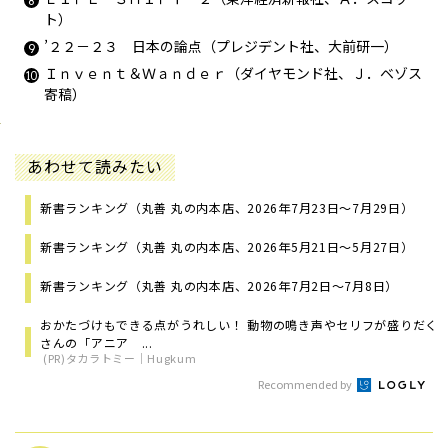
ト）
’２２－２３ 日本の論点（プレジデント社、大前研一）
Ｉｎｖｅｎｔ＆Ｗａｎｄｅｒ（ダイヤモンド社、Ｊ．ベゾス
寄稿）
あわせて読みたい
新書ランキング（丸善 丸の内本店、2026年7月23日～7月29日）
新書ランキング（丸善 丸の内本店、2026年5月21日～5月27日）
新書ランキング（丸善 丸の内本店、2026年7月2日～7月8日）
おかたづけもできる点がうれしい！ 動物の鳴き声やセリフが盛りだく
さんの「アニア ...
(PR)タカラトミー｜Hugkum
Recommended by