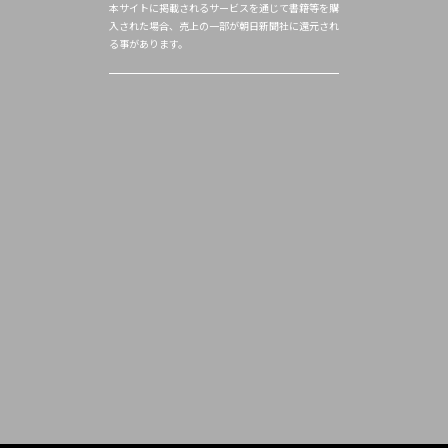
本サイトに掲載されるサービスを通じて書籍等を購
入された場合、売上の一部が朝日新聞社に還元され
る事があります。