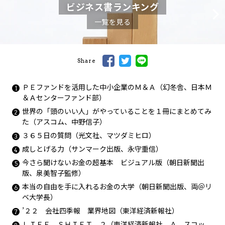
ビジネス書ランキング
一覧を見る
Share
ＰＥファンドを活用した中小企業のＭ＆Ａ（幻冬舎、日本Ｍ
＆Ａセンターファンド部）
世界の「頭のいい人」がやっていることを１冊にまとめてみ
た（アスコム、中野信子）
３６５日の質問（光文社、マツダミヒロ）
成しとげる力（サンマーク出版、永守重信）
今さら聞けないお金の超基本 ビジュアル版（朝日新聞出
版、泉美智子監修）
本当の自由を手に入れるお金の大学（朝日新聞出版、両＠リ
ベ大学長）
’２２ 会社四季報 業界地図（東洋経済新報社）
ＬＩＦＥ ＳＨＩＦＴ ２（東洋経済新報社、Ａ．スコッ