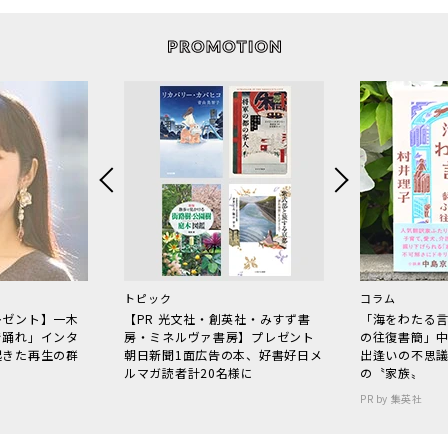
トピック
コラム
レゼント】一木
【PR 光文社・創英社・みすず書
「海をわたる
で踊れ」インタ
房・ミネルヴァ書房】プレゼント
の往復書簡」
起きた再生の群
朝日新聞1面広告の本、好書好日メ
出逢いの不思
ルマガ読者計20名様に
の〝家族〟
PR by 集英社