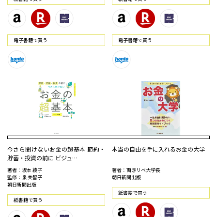
電⼦書籍で買う
電⼦書籍で買う
今さら聞けないお金の超基本 節約・
本当の自由を手に入れるお金の大学
貯蓄・投資の前に ビジュ…
著者：坂本 綾子
著者：両＠リベ大学長
監修：泉 美智子
朝日新聞出版
朝日新聞出版
紙書籍で買う
紙書籍で買う