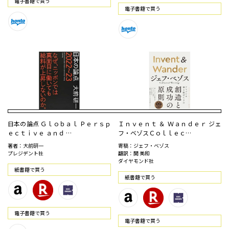
電⼦書籍で買う
電⼦書籍で買う
日本の論点 Ｇｌｏｂａｌ Ｐｅｒｓｐ
Ｉｎｖｅｎｔ ＆ Ｗａｎｄｅｒ ジェ
ｅｃｔｉｖｅ ａｎｄ …
フ・ベゾスＣｏｌｌｅｃ…
著者：大前研一
寄稿：ジェフ・ベゾス
プレジデント社
翻訳：関 美和
ダイヤモンド社
紙書籍で買う
紙書籍で買う
電⼦書籍で買う
電⼦書籍で買う