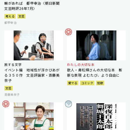
瞬があれば 都甲幸治〈朝日新聞
文芸時評26年7月〉
考える
文芸
都甲幸治
旅する文学
わたしの大切な本
イベント編 地域性が浮かびあが
歌人・青松輝さんの大切な本 斬
る３５０作 文芸評論家・斎藤美
新な表現 よむたび、より自由に
奈子
愛でる
コミック
短歌
文芸
斎藤美奈子