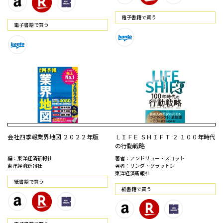
電⼦書籍で買う
電⼦書籍で買う
会社四季報業界地図 ２０２２年版
ＬＩＦＥ ＳＨＩＦＴ ２ １００年時代
の行動戦略
編：東洋経済新報社
著者：アンドリュー・スコット
東洋経済新報社
著者：リンダ・グラットン
東洋経済新報社
紙書籍で買う
紙書籍で買う