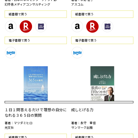
幻冬舎メディアコンサルティング
アスコム
紙書籍で買う
紙書籍で買う
電⼦書籍で買う
電⼦書籍で買う
１日１問答えるだけで理想の自分に
成しとげる力
なれる３６５日の質問
著者：マツダミヒロ
著者：永守 重信
光文社
サンマーク出版
紙書籍で買う
紙書籍で買う