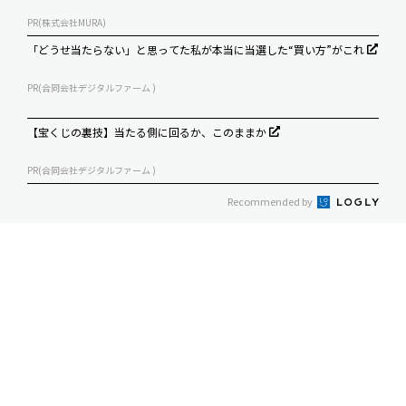
PR(株式会社MURA)
「どうせ当たらない」と思ってた私が本当に当選した“買い方”がこれ
PR(合同会社デジタルファーム )
【宝くじの裏技】当たる側に回るか、このままか
PR(合同会社デジタルファーム )
Recommended by