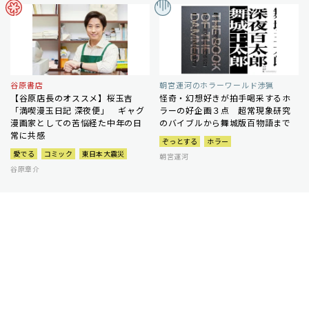
谷原書店
朝宮運河のホラーワールド渉猟
【谷原店長のオススメ】桜玉吉
怪奇・幻想好きが拍手喝采するホ
「満喫漫玉日記 深夜便」 ギャグ
ラーの好企画３点 超常現象研究
漫画家としての苦悩経た中年の日
のバイブルから舞城版百物語まで
常に共感
ぞっとする
ホラー
愛でる
コミック
東日本大震災
朝宮運河
谷原章介