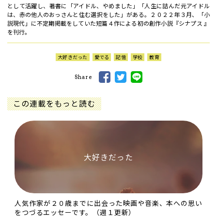
として活躍し、著書に「アイドル、やめました」「人生に詰んだ元アイドル
は、赤の他人のおっさんと住む選択をした」がある。２０２２年３月、「小
説現代」に不定期掲載をしていた短篇４作による初の創作小説『シナプス 』
を刊行。
大好きだった
愛でる
記憶
学校
教育
Share
この連載をもっと読む
大好きだった
人気作家が２０歳までに出会った映画や音楽、本への思い
をつづるエッセーです。（週１更新）