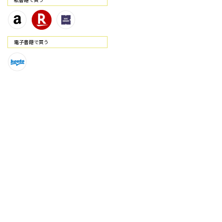
電⼦書籍で買う