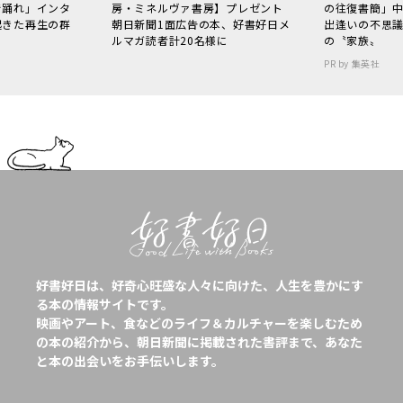
で踊れ」インタ
房・ミネルヴァ書房】プレゼント
の往復書簡」
起きた再生の群
朝日新聞1面広告の本、好書好日メ
出逢いの不思
ルマガ読者計20名様に
の〝家族〟
PR by 集英社
好書好日は、好奇心旺盛な人々に向けた、人生を豊かにす
る本の情報サイトです。
映画やアート、食などのライフ＆カルチャーを楽しむため
の本の紹介から、朝日新聞に掲載された書評まで、あなた
と本の出会いをお手伝いします。