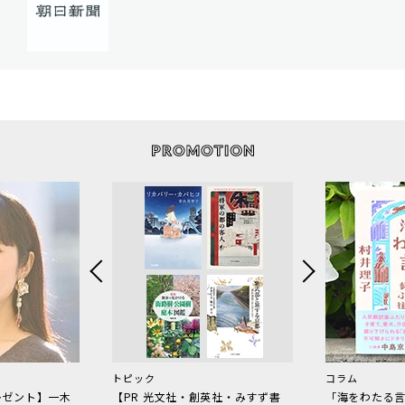
トピック
コラム
レゼント】一木
【PR 光文社・創英社・みすず書
「海をわたる