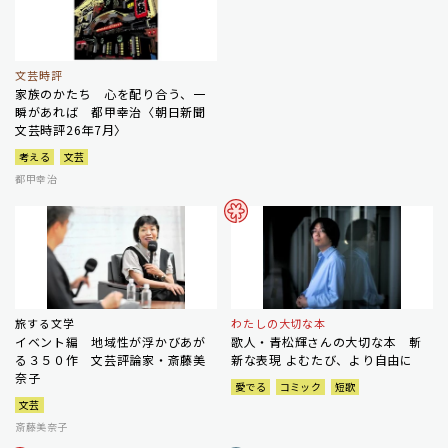
文芸時評
家族のかたち 心を配り合う、一
瞬があれば 都甲幸治〈朝日新聞
文芸時評26年7月〉
考える
文芸
都甲幸治
旅する文学
わたしの大切な本
イベント編 地域性が浮かびあが
歌人・青松輝さんの大切な本 斬
る３５０作 文芸評論家・斎藤美
新な表現 よむたび、より自由に
奈子
愛でる
コミック
短歌
文芸
斎藤美奈子