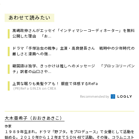
あわせて読みたい
髙嶋政伸さんがエッセイ「インティマシーコーディネーター」を無料
公開した理由 「お...
ドラマ「手塚治虫の戦争」主演・高良健吾さん 戦時中の少年時代の
厳しさと漫画への強...
韓国語は独学、きっかけは推しへのメッセージ 「ブロッコリーパン
チ」訳者の山口さや...
上質な眠りも美髪ケアも！ 銀座で体感するReFa
(PR)ReFa GINZA on CREA
Recommended by
大木亜希子（おおきあきこ）
作家
１９８９年生まれ。ドラマ「野ブタ。をプロデュース」で女優として活動を
始める。２０１０年から１２年までＳＤＮ48で活動。その後、コラムニスト