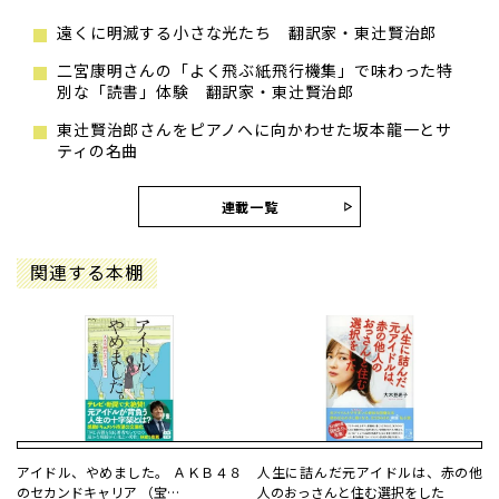
遠くに明滅する小さな光たち 翻訳家・東辻󠄀賢治郎
二宮康明さんの「よく飛ぶ紙飛行機集」で味わった特
別な「読書」体験 翻訳家・東辻󠄀賢治郎
東辻󠄀賢治郎さんをピアノへに向かわせた坂本龍一とサ
ティの名曲
連載一覧
関連する本棚
アイドル、やめました。 ＡＫＢ４８
人生に詰んだ元アイドルは、赤の他
のセカンドキャリア （宝…
人のおっさんと住む選択をした