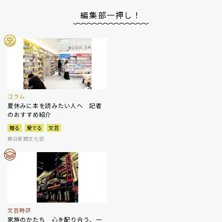
編集部一押し！
コラム
夏休みに本を読みたい人へ 記者
のおすすめ紹介
贈る
愛でる
文芸
朝日新聞文化部
文芸時評
家族のかたち 心を配り合う、一