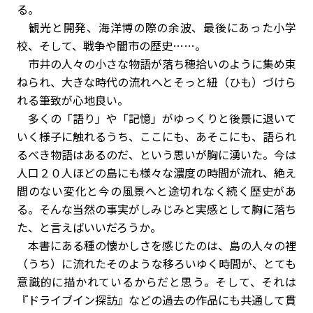
る。
観光と開発、海洋博の際の余波、最後にあった小学
校、そして、戦争や闇市の歴史……。
市井の人々の小さな物語が落ち穂拾いのように集め束
ねられ、大きな時代の流れへとそっと紐（ひも）づけら
れる筆致が心地良い。
多くの「語り」や「記憶」がゆっくりと後景に退いて
いく様子に触れるうち、ここにも、あそこにも、語られ
るべき物語はあるのだ、という思いが胸に湧いた。今は
人口２０人ほどの島にも様々な濃度の時間が流れ、絶え
間のない変化と今の風景へと途切れなく続く歴史があ
る。そんな当然の事実がしみじみと実感として胸に落ち
た、と言えばいいだろうか。
本書にある種の懐かしさを感じたのは、島の人々の裡
（うち）に流れたそのような移ろいゆく時間が、とても
意識的に描かれているからだと思う。そして、それは
『ドライブイン探訪』などの過去の作品にも共通して貫