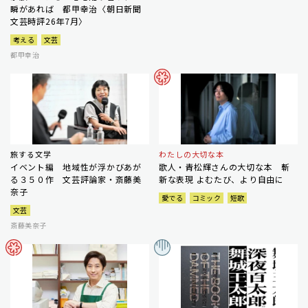
瞬があれば 都甲幸治〈朝日新聞
文芸時評26年7月〉
考える
文芸
都甲幸治
旅する文学
わたしの大切な本
イベント編 地域性が浮かびあが
歌人・青松輝さんの大切な本 斬
る３５０作 文芸評論家・斎藤美
新な表現 よむたび、より自由に
奈子
愛でる
コミック
短歌
文芸
斎藤美奈子