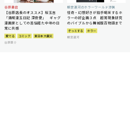
谷原書店
朝宮運河のホラーワールド渉猟
【谷原店長のオススメ】桜玉吉
怪奇・幻想好きが拍手喝采するホ
「満喫漫玉日記 深夜便」 ギャグ
ラーの好企画３点 超常現象研究
漫画家としての苦悩経た中年の日
のバイブルから舞城版百物語まで
常に共感
ぞっとする
ホラー
愛でる
コミック
東日本大震災
朝宮運河
谷原章介