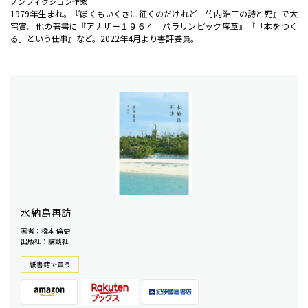
ノンフィクション作家
1979年生まれ。『ぼくもいくさに征くのだけれど 竹内浩三の詩と死』で大
宅賞。他の著書に『アナザー１９６４ パラリンピック序章』『「本をつく
る」という仕事』など。2022年4月より書評委員。
水納島再訪
著者：橋本 倫史
出版社：講談社
紙書籍で買う