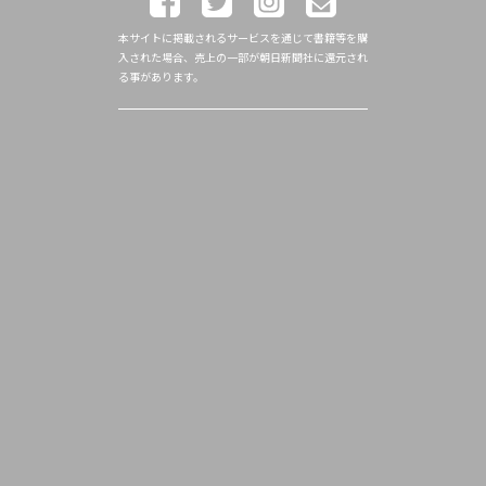
本サイトに掲載されるサービスを通じて書籍等を購
入された場合、売上の一部が朝日新聞社に還元され
る事があります。