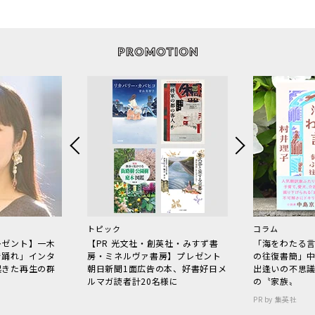
トピック
コラム
レゼント】一木
【PR 光文社・創英社・みすず書
「海をわたる
で踊れ」インタ
房・ミネルヴァ書房】プレゼント
の往復書簡」
起きた再生の群
朝日新聞1面広告の本、好書好日メ
出逢いの不思
ルマガ読者計20名様に
の〝家族〟
PR by 集英社