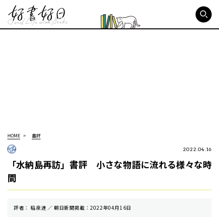
好書好日
HOME
書評
2022.04.16
「水納島再訪」書評 小さな物語に流れる様々な時
間
評者： 稲泉連 ／ 朝⽇新聞掲載：2022年04月16日