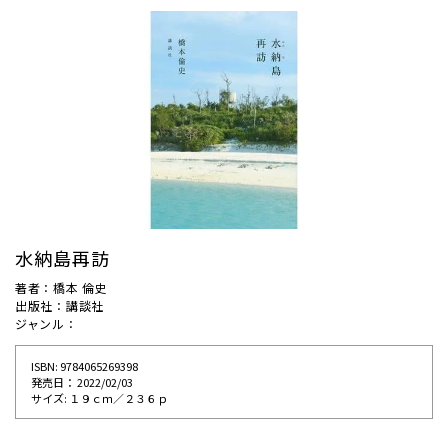
水納島再訪
著者：橋本 倫史
出版社：講談社
ジャンル：
ISBN: 9784065269398
発売⽇： 2022/02/03
サイズ: １９ｃｍ／２３６ｐ