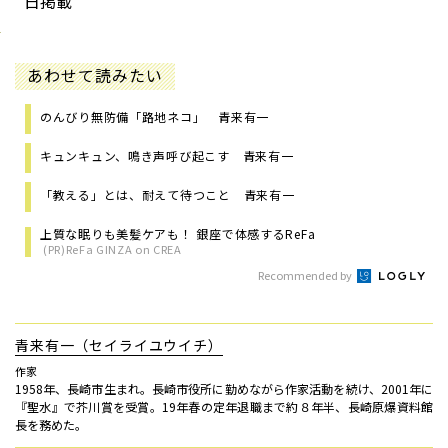
日掲載
あわせて読みたい
のんびり無防備「路地ネコ」 青来有一
キュンキュン、鳴き声呼び起こす 青来有一
「教える」とは、耐えて待つこと 青来有一
上質な眠りも美髪ケアも！ 銀座で体感するReFa
(PR)ReFa GINZA on CREA
Recommended by
青来有一（セイライユウイチ）
作家
1958年、長崎市生まれ。長崎市役所に勤めながら作家活動を続け、2001年に
『聖水』で芥川賞を受賞。19年春の定年退職まで約８年半、長崎原爆資料館
長を務めた。