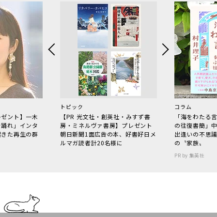
トピック
コラム
レゼント】一木
【PR 光文社・創英社・みすず書
「海をわたる
で踊れ」インタ
房・ミネルヴァ書房】プレゼント
の往復書簡」
起きた再生の群
朝日新聞1面広告の本、好書好日メ
出逢いの不思
ルマガ読者計20名様に
の〝家族〟
PR by 集英社