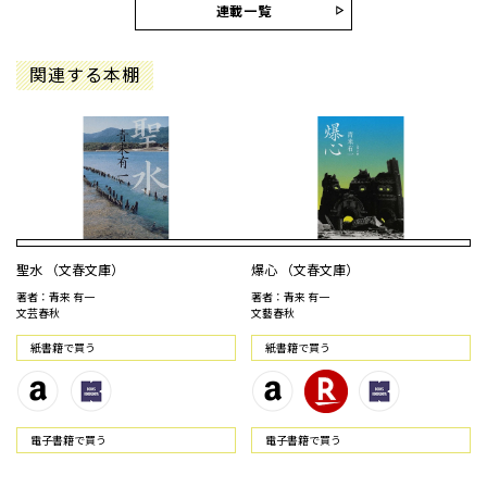
連載一覧
関連する本棚
聖水 （文春文庫）
爆心 （文春文庫）
著者：青来 有一
著者：青来 有一
文芸春秋
文藝春秋
紙書籍で買う
紙書籍で買う
電⼦書籍で買う
電⼦書籍で買う