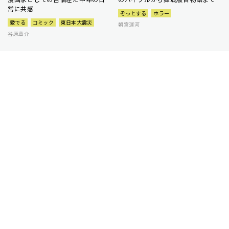
常に共感
ぞっとする
ホラー
愛でる
コミック
東日本大震災
朝宮運河
谷原章介