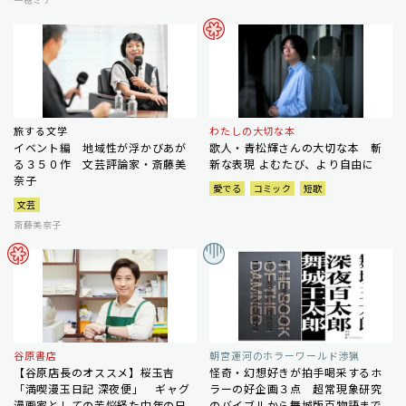
旅する文学
わたしの大切な本
イベント編 地域性が浮かびあが
歌人・青松輝さんの大切な本 斬
る３５０作 文芸評論家・斎藤美
新な表現 よむたび、より自由に
奈子
愛でる
コミック
短歌
文芸
斎藤美奈子
谷原書店
朝宮運河のホラーワールド渉猟
【谷原店長のオススメ】桜玉吉
怪奇・幻想好きが拍手喝采するホ
「満喫漫玉日記 深夜便」 ギャグ
ラーの好企画３点 超常現象研究
漫画家としての苦悩経た中年の日
のバイブルから舞城版百物語まで