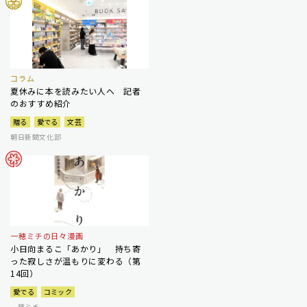
コラム
夏休みに本を読みたい人へ 記者
のおすすめ紹介
贈る
愛でる
文芸
朝日新聞文化部
一穂ミチの日々漫画
小日向まるこ「あかり」 持ち寄
った寂しさが温もりに変わる（第
14回）
愛でる
コミック
一穂ミチ