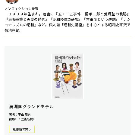
ノンフィクション作家
１９３９年生まれ。著書に『五・一五事件 橘孝三郎と愛郷塾の軌跡』
『東條英機と天皇の時代』『昭和陸軍の研究』『吉田茂という逆説』『ナシ
ョナリズムの昭和』など。個人誌「昭和史講座」を中心とする昭和史研究で
菊池寛賞。
満洲国グランドホテル
著者：平山 周吉
出版社：芸術新聞社
紙書籍で買う