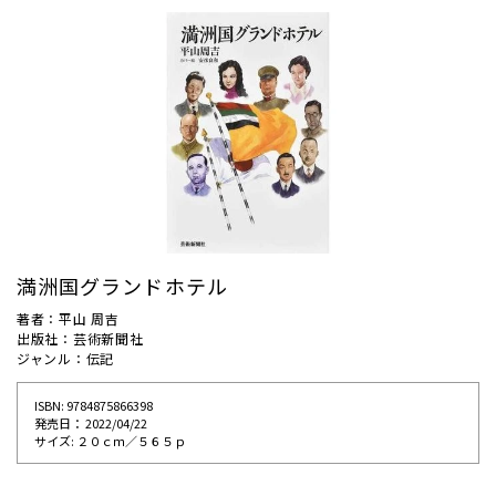
満洲国グランドホテル
著者：平山 周吉
出版社：芸術新聞社
ジャンル：伝記
ISBN: 9784875866398
発売⽇： 2022/04/22
サイズ: ２０ｃｍ／５６５ｐ