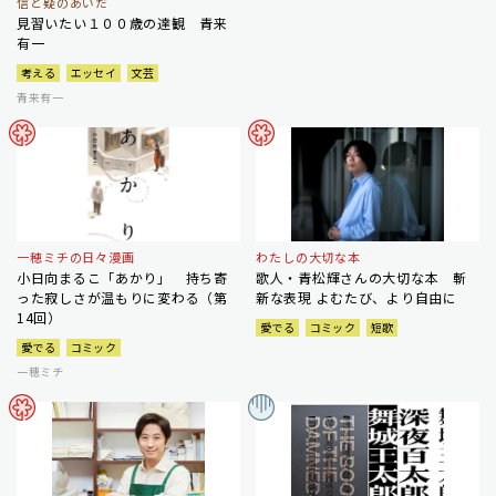
信と疑のあいだ
見習いたい１００歳の達観 青来
有一
考える
エッセイ
文芸
青来有一
一穂ミチの日々漫画
わたしの大切な本
小日向まるこ「あかり」 持ち寄
歌人・青松輝さんの大切な本 斬
った寂しさが温もりに変わる（第
新な表現 よむたび、より自由に
14回）
愛でる
コミック
短歌
愛でる
コミック
一穂ミチ