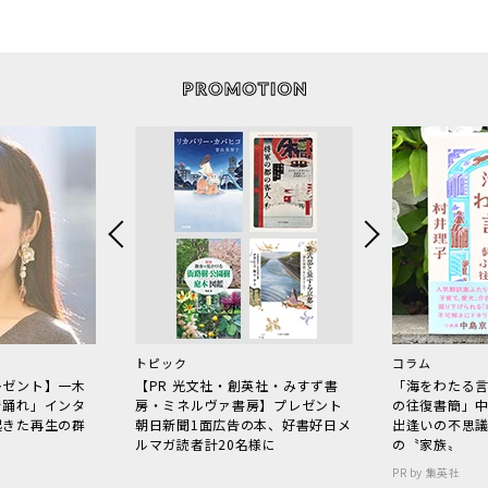
トピック
コラム
レゼント】一木
【PR 光文社・創英社・みすず書
「海をわたる
で踊れ」インタ
房・ミネルヴァ書房】プレゼント
の往復書簡」
起きた再生の群
朝日新聞1面広告の本、好書好日メ
出逢いの不思
ルマガ読者計20名様に
の〝家族〟
PR by 集英社