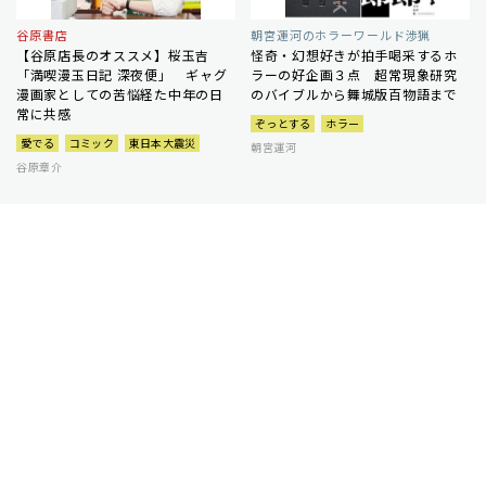
谷原書店
朝宮運河のホラーワールド渉猟
【谷原店長のオススメ】桜玉吉
怪奇・幻想好きが拍手喝采するホ
「満喫漫玉日記 深夜便」 ギャグ
ラーの好企画３点 超常現象研究
漫画家としての苦悩経た中年の日
のバイブルから舞城版百物語まで
常に共感
ぞっとする
ホラー
愛でる
コミック
東日本大震災
朝宮運河
谷原章介