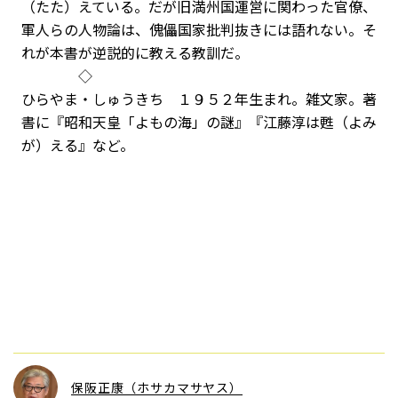
（たた）えている。だが旧満州国運営に関わった官僚、
軍人らの人物論は、傀儡国家批判抜きには語れない。そ
れが本書が逆説的に教える教訓だ。
◇
ひらやま・しゅうきち １９５２年生まれ。雑文家。著
書に『昭和天皇「よもの海」の謎』『江藤淳は甦（よみ
が）える』など。
保阪正康（ホサカマサヤス）