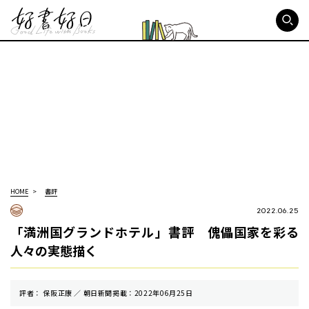
好書好日
HOME
書評
2022.06.25
「満洲国グランドホテル」書評 傀儡国家を彩る
人々の実態描く
評者： 保阪正康 ／ 朝⽇新聞掲載：2022年06月25日