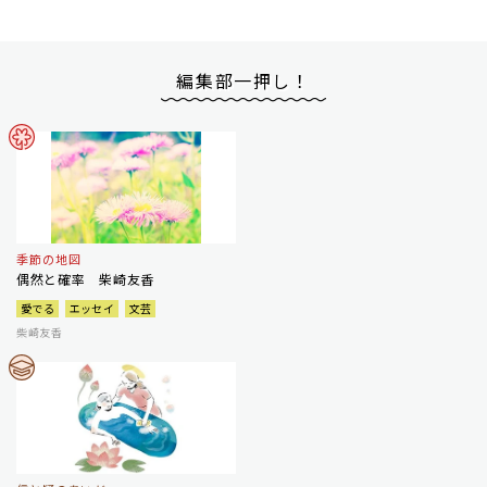
編集部一押し！
季節の地図
偶然と確率 柴崎友香
愛でる
エッセイ
文芸
柴崎友香