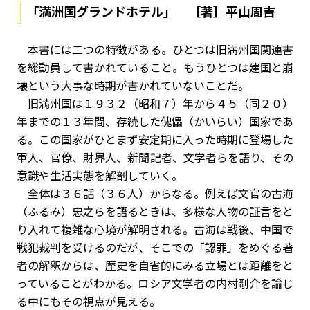
「満洲国グランドホテル」 ［著］平山周吉
本書には二つの特徴がある。ひとつは旧満州国関連書
を総動員して書かれていること。もうひとつは建国と崩
壊という大事な時期が書かれていないことだ。
旧満州国は１９３２（昭和７）年から４５（同２０）
年までの１３年間、存続した傀儡（かいらい）国家であ
る。この国家がひとまず安定期に入った時期に登場した
軍人、官僚、財界人、新聞記者、文学者らを語り、その
意識や生活実態を解剖していく。
全体は３６話（３６人）からなる。例えば文官の古海
（ふるみ）忠之らを語るときは、多様な人物の証言をと
り入れて複雑な心境が解明される。古海は戦後、中国で
戦犯裁判を受けるのだが、そこでの「認罪」をめぐる著
者の解釈からは、歴史を自省的にみる立場とは距離をと
っていることがわかる。ロシア文学者の内村剛介を論じ
る中にもその視点が見える。