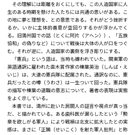
その理解には距離をおくにしても、この人造国家に人
生のある時期を懸けた人たちには共通の思いがある。こ
の地に夢と理想を、との意思である。それがどう挫折す
るか、いかに主体的善意が空回りするかが浮かんでく
る。旧満州国での話（とくに阿片〈アヘン〉）、「五族
協和」の偽りなど）について戦後は大体の人が口をつぐ
む。それが逆に、人造国家の裏側を浮き彫りにする。
「憲兵」という語は、当時も嫌われていた。関東軍の
英語通訳に雇われた直木賞作家の榛葉英治（しんば・え
いじ）は、大連の憲兵隊に配属された。通訳なのに、憲
兵だったとの噂（うわさ）は一生ついて回った。憲兵隊
の描写や榛葉の退職の意志について、著者の表現は実態
をよく示している。
本書では、満州に赴いた民間人の証言や視点が真っ当
だ、と描かれている。ある歯科医が漏らしたという「勲
章を欲しがる軍人」により戦禍は北支に拡大したとの実
感は、まさに「正鵠（せいこく）を射た軍人批判」と称