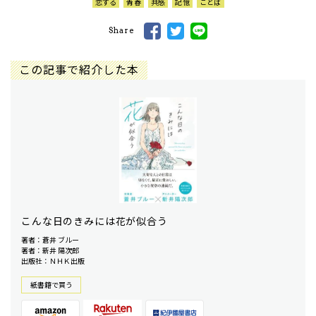
恋する
青春
共感
記憶
ことば
Share
この記事で紹介した本
こんな日のきみには花が似合う
著者：蒼井 ブルー
著者：新井 陽次郎
出版社：ＮＨＫ出版
紙書籍で買う