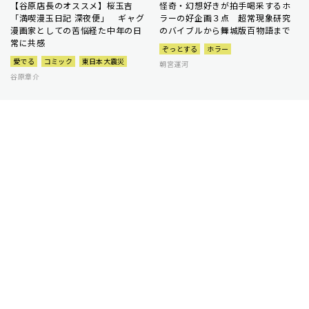
【谷原店長のオススメ】桜玉吉
怪奇・幻想好きが拍手喝采するホ
「満喫漫玉日記 深夜便」 ギャグ
ラーの好企画３点 超常現象研究
漫画家としての苦悩経た中年の日
のバイブルから舞城版百物語まで
常に共感
ぞっとする
ホラー
愛でる
コミック
東日本大震災
朝宮運河
谷原章介