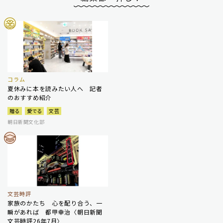
コラム
夏休みに本を読みたい人へ 記者
のおすすめ紹介
贈る
愛でる
文芸
朝日新聞文化部
文芸時評
家族のかたち 心を配り合う、一
瞬があれば 都甲幸治〈朝日新聞
文芸時評26年7月〉