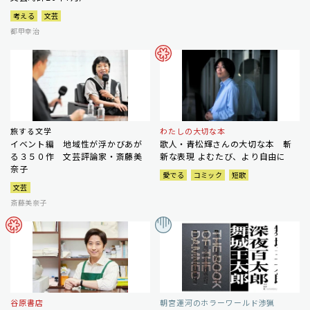
考える
文芸
都甲幸治
旅する文学
わたしの大切な本
イベント編 地域性が浮かびあが
歌人・青松輝さんの大切な本 斬
る３５０作 文芸評論家・斎藤美
新な表現 よむたび、より自由に
奈子
愛でる
コミック
短歌
文芸
斎藤美奈子
谷原書店
朝宮運河のホラーワールド渉猟