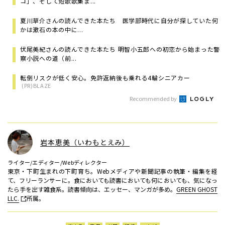
コ」、そして短歌歌集ま...
夏川草介さんの読んできた本たち 医学部時代に自分が探していた何
かは漱石の本の中に...
伏尾美紀さんの読んできた本たち 明智小五郎への初恋から始まった警
察小説への道（前...
転倒リスクが低く安心。免許返納後も乗れる4輪シニアカー
(PR)BLAZE
Recommended by
岩本恵美（いわもとえみ）
ライター/エディター/Webディレクター
東京・下町生まれの下町育ち。Webメディアや新聞記事の執筆・編集を経
て、フリーランサーに。食においても読書においても何においても、気になっ
たら手を出す雑食系。読書傾向は、エッセー、マンガが多め。
GREEN GHOST
LLC.
所属。