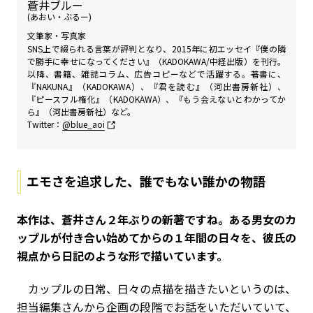
蒼井ブルー
(あおい・ぶるー)
文筆家・写真家
SNS上で綴られる言葉が評判となり、2015年に初エッセイ『僕の隣
で勝手に幸せになってください』（KADOKAWA/中経出版）を刊行。
以降、書籍、雑誌コラム、広告コピーなどで活躍する。著書に、
『NAKUNA』（KADOKAWA）、『君を読む』（河出書房新社）、
『ピースフル権化』（KADOKAWA）、『もう会えないとわかってか
ら』（河出書房新社）など。
Twitter：
@blue_aoi
エモさを追求した、誰でもない誰かの物語
――本作は、蒼井さん２年ぶりの新著ですね。ある男女のカ
ップルが付き合い始めてからの１年間の日々を、彼氏の
視点から日記のような形で描いています。
カップルの日常、日々の点描を描きたいというのは、
担当編集さんから企画の段階でお話をいただいていて、