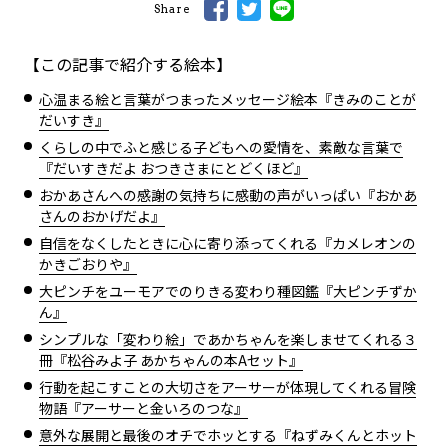
Share
【この記事で紹介する絵本】
心温まる絵と言葉がつまったメッセージ絵本『きみのことが
だいすき』
くらしの中でふと感じる子どもへの愛情を、素敵な言葉で
『だいすきだよ おつきさまにとどくほど』
おかあさんへの感謝の気持ちに感動の声がいっぱい『おかあ
さんのおかげだよ』
自信をなくしたときに心に寄り添ってくれる『カメレオンの
かきごおりや』
大ピンチをユーモアでのりきる変わり種図鑑『大ピンチずか
ん』
シンプルな「変わり絵」であかちゃんを楽しませてくれる３
冊『松谷みよ子 あかちゃんの本Aセット』
行動を起こすことの大切さをアーサーが体現してくれる冒険
物語『アーサーと金いろのつな』
意外な展開と最後のオチでホッとする『ねずみくんとホット