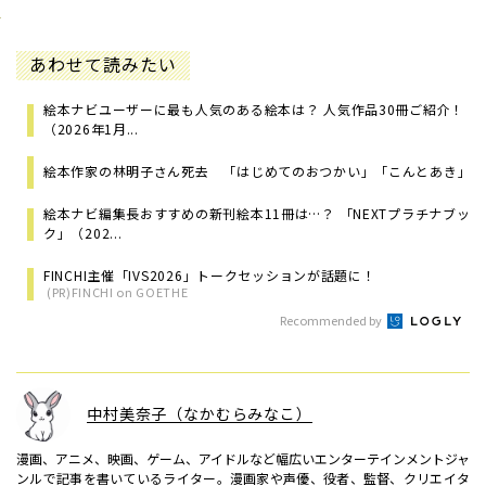
あわせて読みたい
絵本ナビユーザーに最も人気のある絵本は？ 人気作品30冊ご紹介！
（2026年1月...
絵本作家の林明子さん死去 「はじめてのおつかい」「こんとあき」
絵本ナビ編集長おすすめの新刊絵本11冊は…？ 「NEXTプラチナブッ
ク」（202...
FINCHI主催「IVS2026」トークセッションが話題に！
(PR)FINCHI on GOETHE
Recommended by
中村美奈子（なかむらみなこ）
漫画、アニメ、映画、ゲーム、アイドルなど幅広いエンターテインメントジャ
ンルで記事を書いているライター。漫画家や声優、役者、監督、クリエイタ