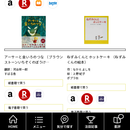
アーサーと金いろのつな （ブラウン
ねずみくんとホットケーキ （ねずみ
ストーンいちぞくのぼうけ…
くんの絵本）
翻訳：河合祥一郎
作：なかえ よしを
すばる舎
絵：上野 紀子
ポプラ社
紙書籍で買う
紙書籍で買う
電⼦書籍で買う
電⼦書籍で買う
HOME
メニュー
気分で探す