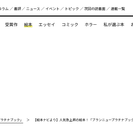
コラム
書評
ニュース
イベント
トピック
次回の読書⾯
連載一覧
好書好日
受賞作
絵本
エッセイ
コミック
ホラー
私が選ぶ本
？
えほん新定番
今めぐりたい児童文学の世界
図鑑の中の小宇宙
プラチナブック」
【絵本ナビより】人気急上昇の絵本！「ブランニュープラチナブック