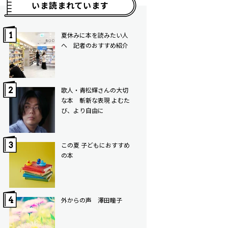
いま読まれています
夏休みに本を読みたい人
へ 記者のおすすめ紹介
歌人・青松輝さんの大切
な本 斬新な表現 よむた
び、より自由に
この夏 子どもにおすすめ
の本
外からの声 澤田瞳子