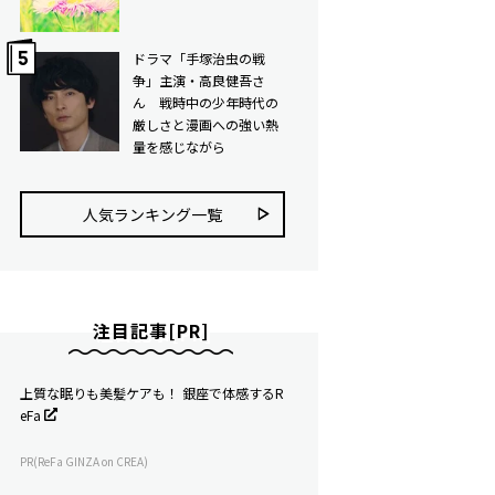
ドラマ「手塚治虫の戦
争」主演・高良健吾さ
ん 戦時中の少年時代の
厳しさと漫画への強い熱
量を感じながら
人気ランキング⼀覧
注目記事[PR]
上質な眠りも美髪ケアも！ 銀座で体感するR
eFa
PR(ReFa GINZA on CREA)