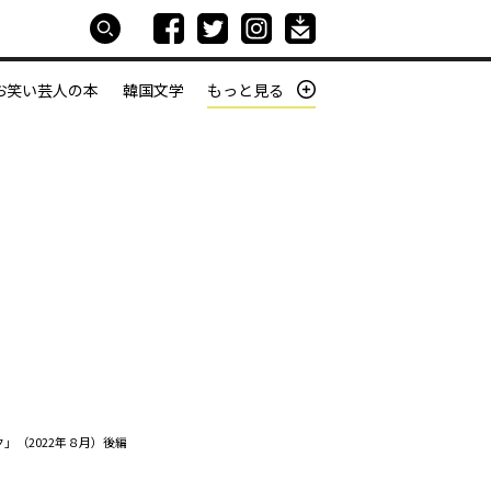
お笑い芸人の本
韓国文学
もっと見る
本屋は生きている
働きざかりの君たちへ
」（2022年８月）後編