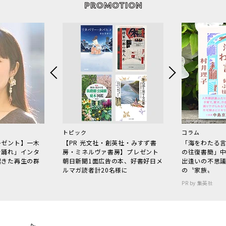
トピック
コラム
レゼント】一木
【PR 光文社・創英社・みすず書
「海をわたる
で踊れ」インタ
房・ミネルヴァ書房】プレゼント
の往復書簡」
起きた再生の群
朝日新聞1面広告の本、好書好日メ
出逢いの不思
ルマガ読者計20名様に
の〝家族〟
PR by 集英社