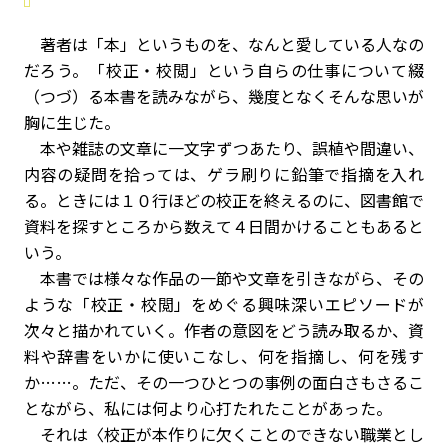
著者は「本」というものを、なんと愛している人なの
だろう。「校正・校閲」という自らの仕事について綴
（つづ）る本書を読みながら、幾度となくそんな思いが
胸に生じた。
本や雑誌の文章に一文字ずつあたり、誤植や間違い、
内容の疑問を拾っては、ゲラ刷りに鉛筆で指摘を入れ
る。ときには１０行ほどの校正を終えるのに、図書館で
資料を探すところから数えて４日間かけることもあると
いう。
本書では様々な作品の一節や文章を引きながら、その
ような「校正・校閲」をめぐる興味深いエピソードが
次々と描かれていく。作者の意図をどう読み取るか、資
料や辞書をいかに使いこなし、何を指摘し、何を残す
か……。ただ、その一つひとつの事例の面白さもさるこ
とながら、私には何より心打たれたことがあった。
それは〈校正が本作りに欠くことのできない職業とし