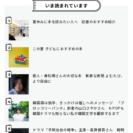
いま読まれています
夏休みに本を読みたい人へ 記者のおすすめ紹介
この夏 子どもにおすすめの本
歌人・青松輝さんの大切な本 斬新な表現 よむたび、
より自由に
韓国語は独学、きっかけは推しへのメッセージ 「ブ
ロッコリーパンチ」訳者の山口さやかさん K-POPも
韓国ドラマも知らない私が韓国文学を翻訳するまで
ドラマ「手塚治虫の戦争」主演・高良健吾さん 戦時