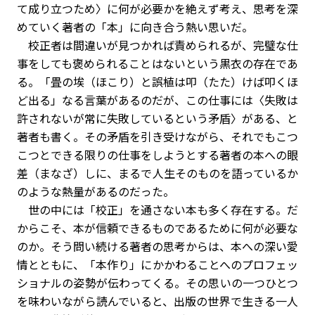
て成り立つため〉に何が必要かを絶えず考え、思考を深
めていく著者の「本」に向き合う熱い思いだ。
校正者は間違いが見つかれば責められるが、完璧な仕
事をしても褒められることはないという黒衣の存在であ
る。「畳の埃（ほこり）と誤植は叩（たた）けば叩くほ
ど出る」なる言葉があるのだが、この仕事には〈失敗は
許されないが常に失敗しているという矛盾〉がある、と
著者も書く。その矛盾を引き受けながら、それでもこつ
こつとできる限りの仕事をしようとする著者の本への眼
差（まなざ）しに、まるで人生そのものを語っているか
のような熱量があるのだった。
世の中には「校正」を通さない本も多く存在する。だ
からこそ、本が信頼できるものであるために何が必要な
のか。そう問い続ける著者の思考からは、本への深い愛
情とともに、「本作り」にかかわることへのプロフェッ
ショナルの姿勢が伝わってくる。その思いの一つひとつ
を味わいながら読んでいると、出版の世界で生きる一人