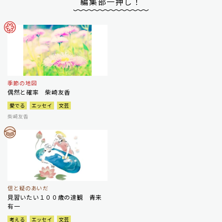
編集部一押し！
季節の地図
偶然と確率 柴崎友香
愛でる
エッセイ
文芸
柴崎友香
信と疑のあいだ
見習いたい１００歳の達観 青来
有一
考える
エッセイ
文芸