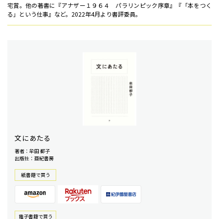
宅賞。他の著書に『アナザー１９６４ パラリンピック序章』『「本をつく
る」という仕事』など。2022年4月より書評委員。
文にあたる
著者：牟田 都子
出版社：亜紀書房
紙書籍で買う
電⼦書籍で買う