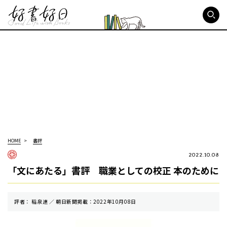
好書好日
HOME
書評
2022.10.08
「文にあたる」書評 職業としての校正 本のために
評者： 稲泉連 ／ 朝⽇新聞掲載：2022年10月08日