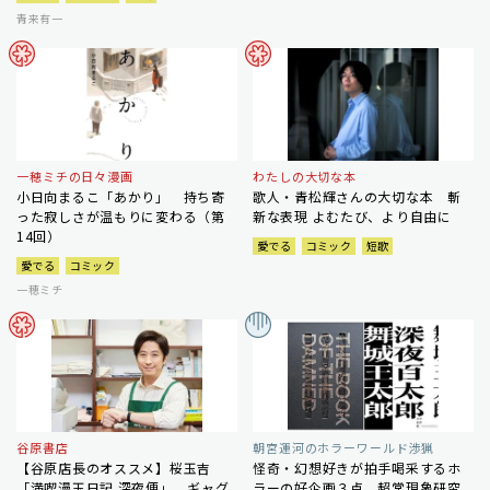
青来有一
一穂ミチの日々漫画
わたしの大切な本
小日向まるこ「あかり」 持ち寄
歌人・青松輝さんの大切な本 斬
った寂しさが温もりに変わる（第
新な表現 よむたび、より自由に
14回）
愛でる
コミック
短歌
愛でる
コミック
一穂ミチ
谷原書店
朝宮運河のホラーワールド渉猟
【谷原店長のオススメ】桜玉吉
怪奇・幻想好きが拍手喝采するホ
「満喫漫玉日記 深夜便」 ギャグ
ラーの好企画３点 超常現象研究