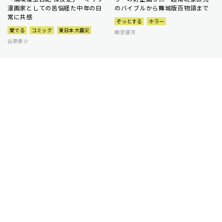
漫画家としての苦悩経た中年の日
のバイブルから舞城版百物語まで
常に共感
ぞっとする
ホラー
愛でる
コミック
東日本大震災
朝宮運河
谷原章介