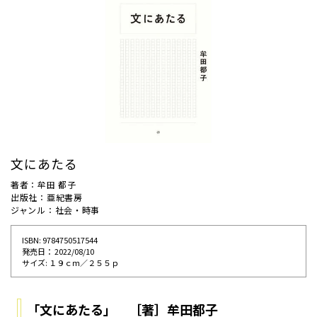
文にあたる
著者：牟田 都子
出版社：亜紀書房
ジャンル：社会・時事
ISBN: 9784750517544
発売⽇： 2022/08/10
サイズ: １９ｃｍ／２５５ｐ
「文にあたる」 ［著］牟田都子