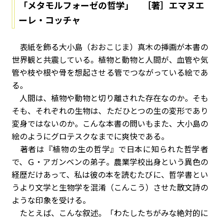
「メタモルフォーゼの哲学」 ［著］エマヌエ
ーレ・コッチャ
表紙を飾る大小島（おおこじま）真木の挿画が本書の
世界観と共震している。植物と動物と人間が、血管や気
管や枝や根や骨を想起させる管でつながっている絵であ
る。
人間は、植物や動物と切り離された存在なのか。そも
そも、それぞれの生物は、ただひとつの生の変形であり
変身ではないのか。こんな本書の問いもまた、大小島の
絵のようにグロテスクなまでに爽快である。
著者は『植物の生の哲学』で日本に知られた哲学者
で、Ｇ・アガンベンの弟子。農業学校出身という異色の
経歴だけあって、私は彼の本を読むたびに、哲学書とい
うより文学と生物学を混淆（こんこう）させた散文詩の
ような印象を受ける。
たとえば、こんな叙述。「わたしたちがみな絶対的に