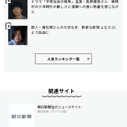
ドラマ「手塚治虫の戦争」主演・高良健吾さん 戦時
中の少年時代の厳しさと漫画への強い熱量を感じなが
ら
歌人・青松輝さんの大切な本 斬新な表現 よむたび、
より自由に
人気ランキング⼀覧
関連サイト
朝日新聞社のニュースサイト
朝日新聞（デジタル版）