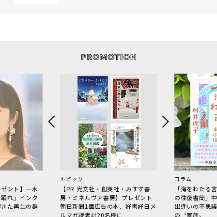
トピック
コラム
レゼント】一木
【PR 光文社・創英社・みすず書
「海をわたる
で踊れ」インタ
房・ミネルヴァ書房】プレゼント
の往復書簡」
起きた再生の群
朝日新聞1面広告の本、好書好日メ
出逢いの不思
ルマガ読者計20名様に
の〝家族〟