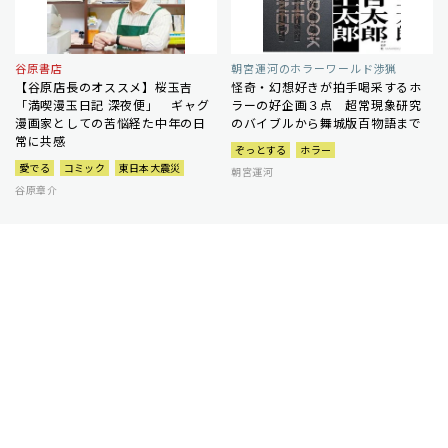
谷原書店
朝宮運河のホラーワールド渉猟
【谷原店長のオススメ】桜玉吉
怪奇・幻想好きが拍手喝采するホ
「満喫漫玉日記 深夜便」 ギャグ
ラーの好企画３点 超常現象研究
漫画家としての苦悩経た中年の日
のバイブルから舞城版百物語まで
常に共感
ぞっとする
ホラー
愛でる
コミック
東日本大震災
朝宮運河
谷原章介