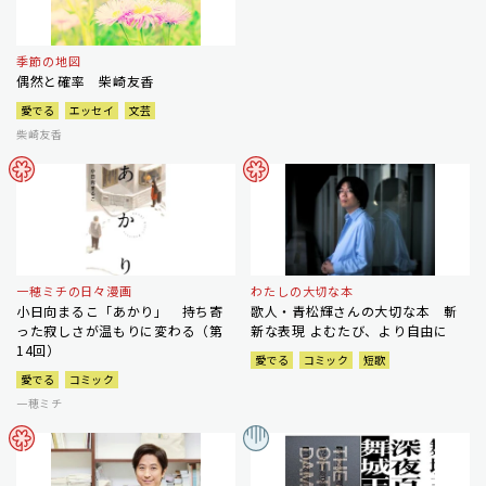
季節の地図
偶然と確率 柴崎友香
愛でる
エッセイ
文芸
柴崎友香
一穂ミチの日々漫画
わたしの大切な本
小日向まるこ「あかり」 持ち寄
歌人・青松輝さんの大切な本 斬
った寂しさが温もりに変わる（第
新な表現 よむたび、より自由に
14回）
愛でる
コミック
短歌
愛でる
コミック
一穂ミチ