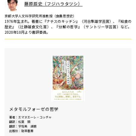
藤原辰史（フジハラタツシ）
京都大学人文科学研究所准教授（食農思想史）
1976年生まれ。著書に『ナチスのキッチン』（河合隼雄学芸賞）、『給食の
歴史』（辻静雄食文化賞）、『分解の哲学』（サントリー学芸賞）など。
2020年10月より書評委員。
メタモルフォーゼの哲学
著者：エマヌエーレ・コッチャ
翻訳：松葉 類
翻訳：宇佐美 達朗
出版社：勁草書房