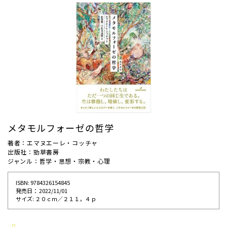
メタモルフォーゼの哲学
著者：エマヌエーレ・コッチャ
出版社：勁草書房
ジャンル：哲学・思想・宗教・心理
ISBN: 9784326154845
発売⽇： 2022/11/01
サイズ: ２０ｃｍ／２１１，４ｐ