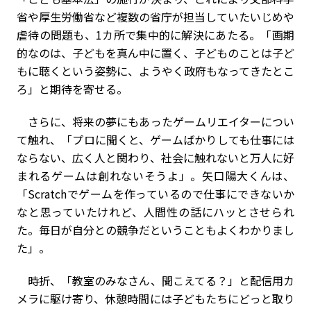
省や厚生労働省など複数の省庁が担当していたいじめや
虐待の問題も、
1
カ所で集中的に解決にあたる。「画期
的なのは、子どもを真ん中に置く、子どものことは子ど
もに聴くという姿勢に、ようやく政府もなってきたとこ
ろ」と期待を寄せる。
さらに、将来の夢にもあったゲームリエイターについ
て触れ、「プロに聞くと、ゲームばかりしても仕事には
ならない、広く人と関わり、社会に触れないと万人に好
まれるゲームは創れないそうよ」。矢口陽大くんは、
「
Scratch
でゲームを作っているので仕事にできないか
なと思っていたけれど、人間性の話にハッとさせられ
た。毎日が自分との競争だということもよくわかりまし
た」。
時折、「教室のみなさん、聞こえてる？」と配信用カ
メラに駆け寄り、休憩時間には子どもたちにどっと取り