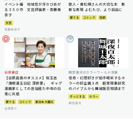
イベント編 地域性が浮かびあが
歌人・青松輝さんの大切な本 斬
る３５０作 文芸評論家・斎藤美
新な表現 よむたび、より自由に
奈子
愛でる
コミック
短歌
文芸
斎藤美奈子
谷原書店
朝宮運河のホラーワールド渉猟
【谷原店長のオススメ】桜玉吉
怪奇・幻想好きが拍手喝采するホ
「満喫漫玉日記 深夜便」 ギャグ
ラーの好企画３点 超常現象研究
漫画家としての苦悩経た中年の日
のバイブルから舞城版百物語まで
常に共感
ぞっとする
ホラー
愛でる
コミック
東日本大震災
朝宮運河
谷原章介