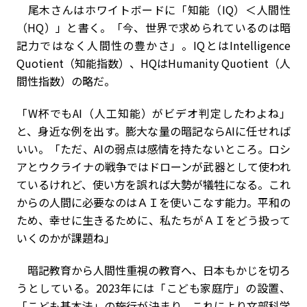
尾木さんはホワイトボードに「知能（
IQ
）＜人間性
（
HQ
）」と書く。「今、世界で求められているのは暗
記力ではなく人間性の豊かさ」。
IQ
とは
Intelligence
Quotient
（知能指数）、
HQ
は
Humanity Quotient
（人
間性指数）の略だ。
「
W
杯でも
AI
（人工知能）がビデオ判定したわよね」
と、身近な例を出す。膨大な量の暗記なら
AI
に任せれば
いい。「ただ、
AI
の弱点は感情を持たないところ。ロシ
アとウクライナの戦争ではドローンが武器として使われ
ているけれど、使い方を誤れば大勢が犠牲になる。これ
からの人間に必要なのはＡＩを使いこなす能力。平和の
ため、幸せに生きるために、私たちがＡＩをどう扱って
いくのかが課題ね」
暗記教育から人間性重視の教育へ、日本もかじを切ろ
うとしている。
2023
年には「こども家庭庁」の設置、
「こども基本法」の施行が決まり、これにより文部科学