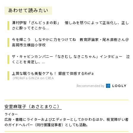
あわせて読みたい
澤村伊智「ざんどぅまの影」 憎しみを怒りによって正当化し、正し
さに酔ってそこから...
今を輝こう しなやかに力をつけてね 教育評論家・尾木直樹さん＠
高岡市立横田小学校
ザ・キャビンカンパニー「なきむし なきこちゃん」インタビュー 泣
くことを肯定し、...
上質な眠りも美髪ケアも！ 銀座で体感するReFa
(PR)ReFa GINZA on CREA
Recommended by
安里麻理子（あさとまりこ）
ライター
広告・書籍にライターおよびエディターとしてかかわるほか、視覚障がい者
のガイドヘルパー（同行援護従事者）としても活動。