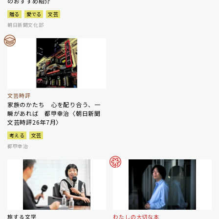
のおすすめ紹介
贈る
愛でる
文芸
朝日新聞文化部
文芸時評
家族のかたち 心を配り合う、一
瞬があれば 都甲幸治〈朝日新聞
文芸時評26年7月〉
考える
文芸
都甲幸治
旅する文学
わたしの大切な本