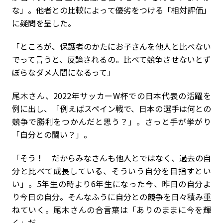
な」。他者との比較によって優劣をつける「相対評価」
に疑問を呈した。
「ところが、保護者のかたにお子さんを他人と比べない
でって言うと、反論されるの。比べて競争させないとず
ぼらなダメ人間になるって」
尾木さん、
2022
年サッカー
W
杯での日本代表の活躍を
例に出し、「例えばスペイン戦で、日本の選手は何との
競争で勝利をつかんだと思う？」。さっと手が挙がり
「自分との闘い？」。
「そう！ だからみなさんも他人とではなく、過去の自
分と比べて成長している、そういう自分を目指すとい
い」。
5
年生の時より
6
年生になった今、昨日の自分よ
り今日の自分。そんなふうに自分との競争を日々積み重
ねていく。尾木さんの合言葉は「ありのままに今を輝
く」だ。