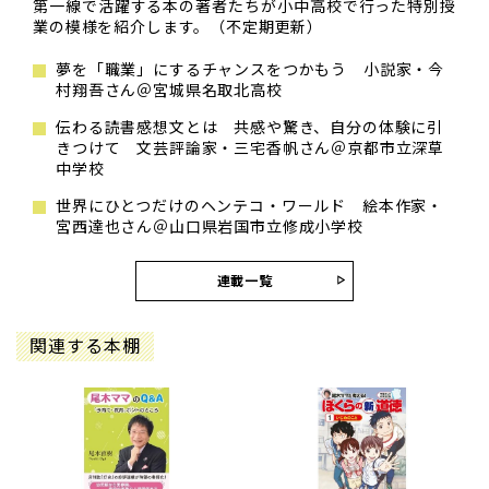
第一線で活躍する本の著者たちが小中高校で行った特別授
業の模様を紹介します。（不定期更新）
夢を「職業」にするチャンスをつかもう 小説家・今
村翔吾さん＠宮城県名取北高校
伝わる読書感想文とは 共感や驚き、自分の体験に引
きつけて 文芸評論家・三宅香帆さん＠京都市立深草
中学校
世界にひとつだけのヘンテコ・ワールド 絵本作家・
宮西達也さん＠山口県岩国市立修成小学校
連載一覧
関連する本棚