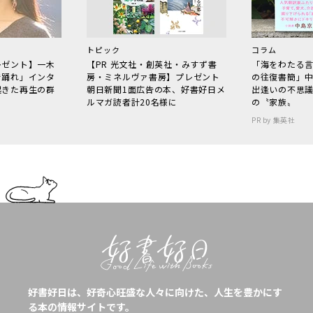
トピック
コラム
レゼント】一木
【PR 光文社・創英社・みすず書
「海をわたる
で踊れ」インタ
房・ミネルヴァ書房】プレゼント
の往復書簡」
起きた再生の群
朝日新聞1面広告の本、好書好日メ
出逢いの不思
ルマガ読者計20名様に
の〝家族〟
PR by 集英社
好書好日は、好奇心旺盛な人々に向けた、人生を豊かにす
る本の情報サイトです。