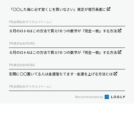
「〇〇した後に必ず宝くじを買いなさい」貧乏が億万長者に
PR(合同会社デジタルファーム )
８月のロト6はこの方法で買え!!６つの数字が『完全一致』する方法
PR(株式会社MURA)
８月のロト6はこの方法で買え!!６つの数字が『完全一致』する方法
PR(株式会社MURA)
玄関に〇〇置いてる人は金運落ちてます…金運を上げる方法とは
PR(合同会社デジタルファーム )
Recommended by