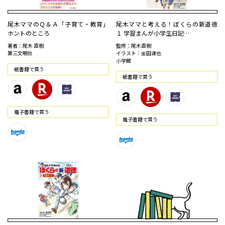
尾木ママのＱ＆Ａ「子育て・教育」
尾木ママと考える！ぼくらの新道徳
ホントのところ
１ 学習まんが小学生日記…
著者：尾木 直樹
監修：尾木直樹
第三文明社
イラスト：金田達也
小学館
紙書籍で買う
紙書籍で買う
電⼦書籍で買う
電⼦書籍で買う