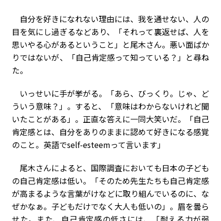
自分を好きになれない理由には、我を通せない、人の
目を気にし過ぎるなどあり、「それって裏返せば、人を
思いやる心があるということ」と尾木さん。悪い面ばか
りではないが、「自己肯定感って知っている？」と尋ね
た。
いっせいに手が挙がる。「あら、びっくり。じゃ、ど
ういう意味？」。すると、「意味はわからないけれど聞
いたことがある」。正直な答えに一同大笑いだ。「自己
肯定感とは、自分をありのままに認めて好きになる感覚
のこと。英語で
self-esteem
って言います」
尾木さんによると、国際調査においても日本の子ども
の自己肯定感は低い。「そのため先生たちも自己肯定感
が高まるような言葉がけなどに取り組んでいるのに、な
ぜかなぁ。子どもだけでなく大人も低いの」。眉を曇ら
せた。また、自己肯定感の低さには、「耐える力が弱