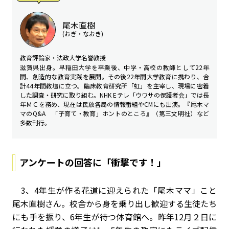
尾木直樹
(おぎ・なおき)
教育評論家・法政大学名誉教授
滋賀県出身。早稲田大学を卒業後、中学・高校の教師として22年
間、創造的な教育実践を展開。その後
22
年間大学教育に携わり、合
計
44
年間教壇に立つ。臨床教育研究所「虹」を主宰し、現場に密着
した調査・研究に取り組む。
NHK E
テレ「ウワサの保護者会」では長
年ＭＣを務め、現在は民放各局の情報番組や
CM
にも出演。『尾木マ
マの
Q&A
「子育て・教育」ホントのところ』（第三文明社）など
多数刊行。
アンケートの回答に「衝撃です！」
3、
4
年生が作る花道に迎えられた「尾木ママ」こと
尾木直樹さん。校舎から身を乗り出し歓迎する生徒たち
にも手を振り、
6
年生が待つ体育館へ。昨年
12
月２日に