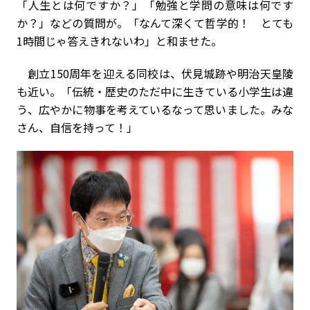
「人生とは何ですか？」「勉強と学問の意味は何です
か？」などの質問が。「なんて深くて哲学的！ とても
1
時間じゃ答えきれないわ」と和ませた。
創立
150
周年を迎える同校は、伏見城跡や明治天皇陵
も近い。「伝統・歴史のただ中に生きている小学生は違
う、広やかに物事を考えているなって思いました。みな
さん、自信を持って！」