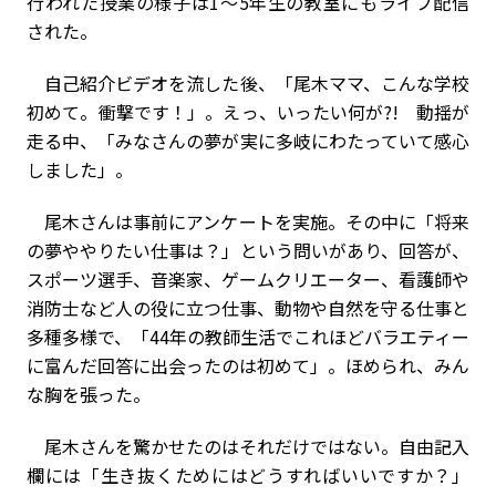
行われた授業の様子は
1
～
5
年生の教室にもライブ配信
された。
自己紹介ビデオを流した後、「尾木ママ、こんな学校
初めて。衝撃です！」。えっ、いったい何が
?!
動揺が
走る中、「みなさんの夢が実に多岐にわたっていて感心
しました」。
尾木さんは事前にアンケートを実施。その中に「将来
の夢ややりたい仕事は？」という問いがあり、回答が、
スポーツ選手、音楽家、ゲームクリエーター、看護師や
消防士など人の役に立つ仕事、動物や自然を守る仕事と
多種多様で、「
44
年の教師生活でこれほどバラエティー
に富んだ回答に出会ったのは初めて」。ほめられ、みん
な胸を張った。
尾木さんを驚かせたのはそれだけではない。自由記入
欄には「生き抜くためにはどうすればいいですか？」